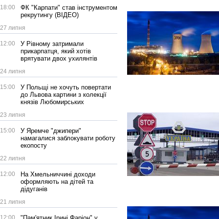
18:00
ФК "Карпати" став інструментом
рекрутингу (ВІДЕО)
27 липня
12:00
У Рівному затримали
прикарпатця, який хотів
врятувати двох ухилянтів
24 липня
15:00
У Польщі не хочуть повертати
до Львова картини з колекції
князів Любомирських
23 липня
15:00
У Яремче "джипери"
намагалися заблокувати роботу
екопосту
22 липня
12:00
На Хмельниччині доходи
оформляють на дітей та
дідуганів
21 липня
12:00
"Пам'ятник Ірині Фаріон" у