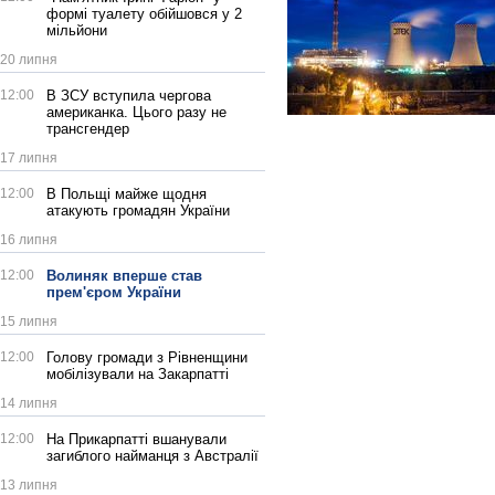
формі туалету обійшовся у 2
мільйони
20 липня
12:00
В ЗСУ вступила чергова
американка. Цього разу не
трансгендер
17 липня
12:00
В Польщі майже щодня
атакують громадян України
16 липня
12:00
Волиняк вперше став
прем'єром України
15 липня
12:00
Голову громади з Рівненщини
мобілізували на Закарпатті
14 липня
12:00
На Прикарпатті вшанували
загиблого найманця з Австралії
13 липня