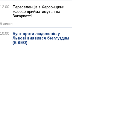
12:00
Переселенців з Херсонщини
масово прийматимуть і на
Закарпатті
9 липня
10:00
Бунт проти людоловів у
Львові виявився безглуздим
(ВІДЕО)