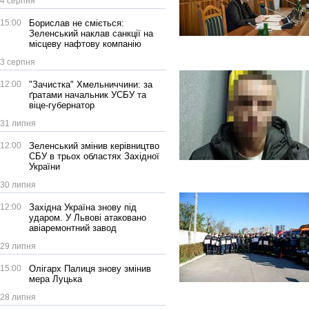
4 серпня
15:00
Борислав не сміється:
Зеленський наклав санкції на
місцеву нафтову компанію
3 серпня
12:00
"Зачистка" Хмельниччини: за
ґратами начальник УСБУ та
віце-губернатор
31 липня
12:00
Зеленський змінив керівництво
СБУ в трьох областях Західної
України
30 липня
12:00
Західна Україна знову під
ударом. У Львові атаковано
авіаремонтний завод
29 липня
15:00
Олігарх Палиця знову змінив
мера Луцька
28 липня