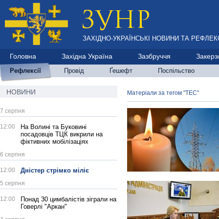
ЗАХІДНО-УКРАЇНСЬКІ НОВИНИ ТА РЕФЛЕКС
Головна
Західна Україна
Зазбруччя
Закерз
Рефлексії
Провід
Ґешефт
Поспільство
НОВИНИ
Матеріали за тегом "ТЕС"
7 серпня
12:00
На Волині та Буковині
посадовців ТЦК викрили на
фіктивних мобілізаціях
6 серпня
12:00
Дністер стрімко міліє
5 серпня
12:00
Понад 30 цимбалістів зіграли на
Говерлі "Аркан"