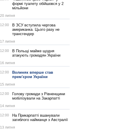
формі туалету обійшовся у 2
мільйони
20 липня
12:00
В ЗСУ вступила чергова
американка. Цього разу не
трансгендер
17 липня
12:00
В Польщі майже щодня
атакують громадян України
16 липня
12:00
Волиняк вперше став
прем'єром України
15 липня
12:00
Голову громади з Рівненщини
мобілізували на Закарпатті
14 липня
12:00
На Прикарпатті вшанували
загиблого найманця з Австралії
13 липня