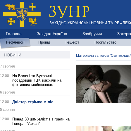
ЗАХІДНО-УКРАЇНСЬКІ НОВИНИ ТА РЕФЛЕКС
Головна
Західна Україна
Зазбруччя
Закерз
Рефлексії
Провід
Ґешефт
Поспільство
НОВИНИ
Матеріали за тегом "Святослав 
7 серпня
12:00
На Волині та Буковині
посадовців ТЦК викрили на
фіктивних мобілізаціях
6 серпня
12:00
Дністер стрімко міліє
5 серпня
12:00
Понад 30 цимбалістів зіграли на
Говерлі "Аркан"