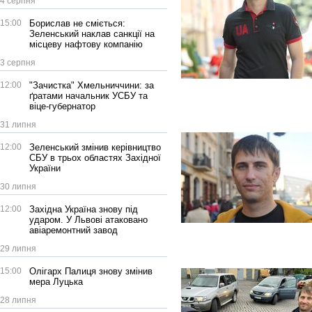
4 серпня
15:00
Борислав не сміється:
Зеленський наклав санкції на
місцеву нафтову компанію
3 серпня
12:00
"Зачистка" Хмельниччини: за
ґратами начальник УСБУ та
віце-губернатор
31 липня
12:00
Зеленський змінив керівництво
СБУ в трьох областях Західної
України
30 липня
12:00
Західна Україна знову під
ударом. У Львові атаковано
авіаремонтний завод
29 липня
15:00
Олігарх Палиця знову змінив
мера Луцька
28 липня