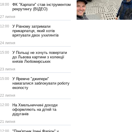
18:00
ФК "Карпати" став інструментом
рекрутингу (ВІДЕО)
27 липня
12:00
У Рівному затримали
прикарпатця, який хотів
врятувати двох ухилянтів
24 липня
15:00
У Польщі не хочуть повертати
до Львова картини з колекції
князів Любомирських
23 липня
15:00
У Яремче "джипери"
намагалися заблокувати роботу
екопосту
22 липня
12:00
На Хмельниччині доходи
оформляють на дітей та
дідуганів
21 липня
12:00
"Пам'ятник Ірині Фаріон" у