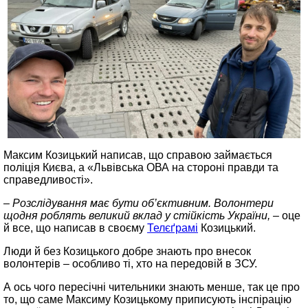
Максим Козицький написав, що справою займається
поліція Києва, а «Львівська ОВА на стороні правди та
справедливості».
– Розслідування має бути об’єктивним. Волонтери
щодня роблять великий вклад у стійкість України, –
оце
й все, що написав в своєму
Телєґрамі
Козицький.
Люди й без Козицького добре знають про внесок
волонтерів – особливо ті, хто на передовій в ЗСУ.
А ось чого пересічні чительники знають менше, так це про
то, що саме Максиму Козицькому приписують інспірацію