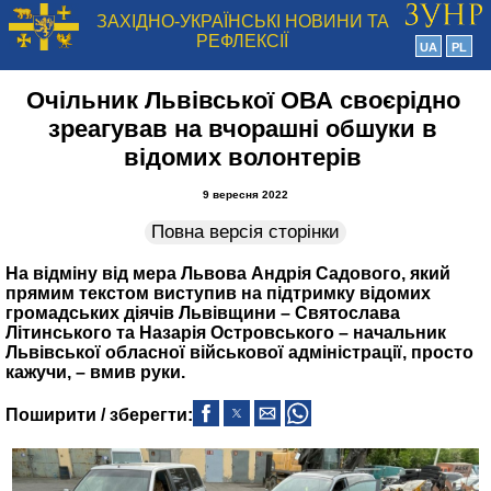
ЗАХІДНО-УКРАЇНСЬКІ НОВИНИ ТА
РЕФЛЕКСІЇ
UA
PL
Очільник Львівської ОВА своєрідно
зреагував на вчорашні обшуки в
відомих волонтерів
9 вересня 2022
Повна версія сторінки
На відміну від мера Львова Андрія Садового, який
прямим текстом виступив на підтримку відомих
громадських діячів Львівщини – Святослава
Літинського та Назарія Островського – начальник
Львівської обласної військової адміністрації, просто
кажучи, – вмив руки.
Поширити / зберегти: