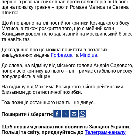
першої з резонансних справ проти волонтерів ві Львові
ще на початку травня – проти Романа Матиса та Євгена
Шпитка.
Що й не дивно на тлі постійної критики Козицького з боку
Матиса, а також розкриття того, що сімейний клан
Козицьких доволі тісно зав'язаний на москвинський бізнес
та навіть газ.
Докладніше про це можна почитати в розлогих
вивідуваннях видань
Forbes.ua
та
Mind.ua
.
До слова, на відміну від міського голови Андрія Садового,
попри всю критику до нього – він тримає стабільно високу
популярність в міщан.
На відміну від Максима Козицького з його рейтинґами
близькими до статистичної похибки.
Тож позиція останнього навіть і не дивує.
Поширити / зберегти:
Щоб першим дізнаватися новини із Західної України,
Польщі та світу, приєднуйтесь до
Телеграм-каналу