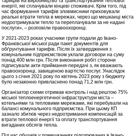
тарифів на виробництво та транспортування теплової
енергії, які сплачували кінцеві споживачі. Крім того, під
час формування тарифів зловмисники приховували
реальні втрати тепла в мережах, через що мешканці міста
недоотримували тепло та переплачували за не надані
послуги», – розповіли правоохоронці.
У 2021-2023 роках учасники групи подали до Івано-
Франківської міської ради пакет документів для
обґрунтування тарифів. Після їх затвердження з
комунальним підприємством уклали договори на суму
понад 400 млн грн. Після виконання робіт сторони
підписували акти приймання-передачі з, як вважають
правоохоронці, завищеною вартістю послуг. Унаслідок
цього з січня 2021 року по квітень 2023 року з бюджету
було незаконно привласнено понад 71,2 млн грн.
Організатор схеми отримав контроль і над рештою 75%
міської теплоенергетичної інфраструктури міста –
котельнями та тепловими мережами, які перебували на
балансі комунального підприємства. При цьому КП
зазнало збитків через недоотримання компенсацій за
втрати теплової енергії та оплату транспортування
вигаданих обсягів тепла.
Під час обшуків у помешканнях підозрюваних в Івано-