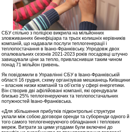
СБУ спільно з поліцією викрила на мільйонних
зловживаннях бенефіціара та трьох колишніх керівників
компаній, що надавали послуги теплогенерації і
теплопостачання в Івано-Франківську. Упродовж двох
опалювальних сезонів 2021-2023 років посадовці штучно
завищували ціни за тепло, привласнивши таким чином
понад 71 мільйон гривень.
Як повідомили в Управлінні СБУ в Івано-Франківській
області 16 грудня, схему організував мешканець Київщини
– власник низки компаній та об’єктів у сфері енергетики.
Він створив дві афілійовані компанії, які орендували
близько 25% теплогенеруючих та теплопостачальних
потужностей Івано-Франківська.
«Для збільшення прибутків підконтрольні структури
уклали між собою договори оренди та суборенди одного й
того самого теплогенеруючого обладнання і теплових
мереж. Витрати за цими угодами були включені до