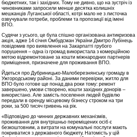
бюджетних, так і західних. Тому не дивно, що на зустріч із
чиновниками запросили менше десятка колишніх
мешканців Луганської області, котрі мало не з листочка
озвучували потреби, проблеми та пропозиції від імені
ВПО.
Судячи з усього, це була спішно організована антикризова
акція, адже 14 січня Омбудсман України Дмитро Лубінець
повідомив про виявлення на Закарпатті грубого
порушення – одна із громад використала з комерційною
метою відремонтоване за кошти міжнародних партнерів
приміщення, призначене для проживання ВПО.
Йдеться про Дубриницько-Малоберезнянську громаду в
Ужгородському районі. За даними перевірки, житло для
ВПО було готове ще понад два роки тому: ремонт
завершено, умови створено, кошти західних донорів –
використано. Але замість поселення людей будівлю
передали в оренду місцевому бізнесу строком на три
роки, за 500 тисяч гривень на рік.
«Відповідно до чинних державних механізмів,
проживання для внутрішньо переміщених осіб є
безкоштовним, а витрати на комунальні послуги мають
покриватися з державного бюджету. Натомість у цій