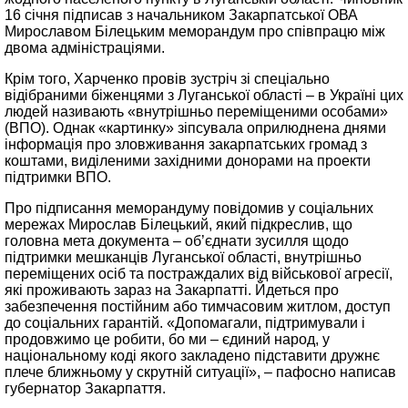
16 січня підписав з начальником Закарпатської ОВА
Мирославом Білецьким меморандум про співпрацю між
двома адміністраціями.
Крім того, Харченко провів зустріч зі спеціально
відібраними біженцями з Луганської області – в Україні цих
людей називають «внутрішньо переміщеними особами»
(ВПО). Однак «картинку» зіпсувала оприлюднена днями
інформація про зловживання закарпатських громад з
коштами, виділеними західними донорами на проекти
підтримки ВПО.
Про підписання меморандуму повідомив у соціальних
мережах Мирослав Білецький, який підкреслив, що
головна мета документа – об’єднати зусилля щодо
підтримки мешканців Луганської області, внутрішньо
переміщених осіб та постраждалих від військової агресії,
які проживають зараз на Закарпатті. Йдеться про
забезпечення постійним або тимчасовим житлом, доступ
до соціальних гарантій. «Допомагали, підтримували і
продовжимо це робити, бо ми – єдиний народ, у
національному коді якого закладено підставити дружнє
плече ближньому у скрутній ситуації», – пафосно написав
губернатор Закарпаття.