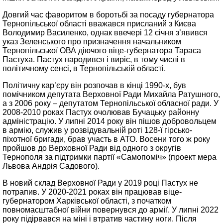
Довгий час фаворитом в боротьбі за посаду губернатора
Тернопільської області вважався присланий з Києва
Володимир Василенко, однак ввечері 12 січня з’явився
указ Зеленського про призначення начальником
Тернопільської ОВА діючого віце-губернатора Тараса
Пастуха. Пастух народився і виріс, в тому числі в
політичному сенсі, в Тернопільській області.
Політичну кар’єру він розпочав в кінці 1990-х, був
помічником депутата Верховної Ради Михайла Ратушного,
а з 2006 року – депутатом Тернопільської обласної ради. У
2008-2010 роках Пастух очолював Бучацьку районну
адміністрацію. У липні 2014 року він пішов добровольцем
в армію, служив у розвідувальній роті 128-ї гірсько-
піхотної бригади, брав участь в АТО. Восени того ж року
пройшов до Верховної Ради від одного з округів
Тернополя за підтримки партії «Самопоміч» (проект мера
Львова Андрія Садового).
В новий склад Верховної Ради у 2019 році Пастух не
потрапив. У 2020-2021 роках він працював віце-
губернатором Харківської області, з початком
повномасштабної війни повернувся до армії. У липні 2022
року підірвався на міні і втратив частину ноги. Після