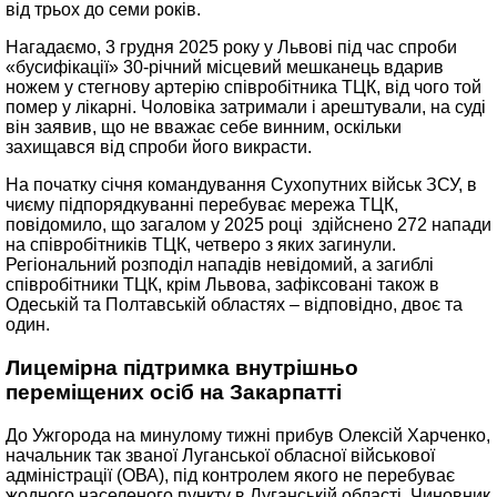
від трьох до семи років.
Нагадаємо, 3 грудня 2025 року у Львові під час спроби
«бусифікації» 30-річний місцевий мешканець вдарив
ножем у стегнову артерію співробітника ТЦК, від чого той
помер у лікарні. Чоловіка затримали і арештували, на суді
він заявив, що не вважає себе винним, оскільки
захищався від спроби його викрасти.
На початку січня командування Сухопутних військ ЗСУ, в
чиєму підпорядкуванні перебуває мережа ТЦК,
повідомило, що загалом у 2025 році здійснено 272 напади
на співробітників ТЦК, четверо з яких загинули.
Регіональний розподіл нападів невідомий, а загиблі
співробітники ТЦК, крім Львова, зафіксовані також в
Одеській та Полтавській областях – відповідно, двоє та
один.
Лицемірна підтримка внутрішньо
переміщених осіб на Закарпатті
До Ужгорода на минулому тижні прибув Олексій Харченко,
начальник так званої Луганської обласної військової
адміністрації (ОВА), під контролем якого не перебуває
жодного населеного пункту в Луганській області. Чиновник