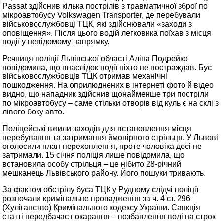
Passat здійснив кілька пострілів з травматичної зброї по
мікроавтобусу Volkswagen Transporter, де перебували
військовослужбовці ТЦК, які здійснювали «заходи з
оповіщення». Після цього водій легковика поїхав з місця
події у невідомому напрямку.
Речниця поліції Львівської області Аліна Подрейко
повідомила, що внаслідок події ніхто не постраждав. Бус
військовослужбовців ТЦК отримав механічні
пошкодження. На оприлюднених в інтернеті фото й відео
видно, що нападник здійснив щонайменше три постріли
по мікроавтобусу – саме стільки отворів від куль є на склі з
лівого боку авто.
Поліцейські вжили заходів для встановлення місця
перебування та затримання ймовірного стрільця. У Львові
оголосили план-перехоплення, проте чоловіка досі не
затримали. 15 січня поліція лише повідомила, що
встановила особу стрільця – це нібито 28-річний
мешканець Львівського району. Його пошуки тривають.
За фактом обстрілу буса ТЦК у Рудному слідчі поліції
розпочали кримінальне провадження за ч. 4 ст. 296
(Хуліганство) Кримінального кодексу України. Санкція
статті передбачає покарання – позбавлення волі на строк