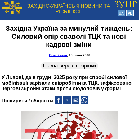
ЗАХІДНО-УКРАЇНСЬКІ НОВИНИ ТА
РЕФЛЕКСІЇ
UA
PL
Західна Україна за минулий тиждень:
Силовий опір сваволі ТЦК та нові
кадрові зміни
Олег Хавич
, 19 січня 2026
Повна версія сторінки
У Львові, де в грудні 2025 року при спробі силової
мобілізації зарізали співробітника ТЦК, зафіксовано
чергові збройні атаки проти людоловів у формі.
Поширити / зберегти: