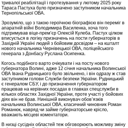
тривалої реабілітації і протезування у лютому 2025 року
Тараса Пастуха було призначено заступником начальника
Тернопільської ОВА.
Зрозуміло, що з такою героїчною біографією він переміг в
апаратній війні Володимира Василенка, хоча того
підтримував віце-прем’єр Олексій Кулеба. Пастух цілком
вписується в логіку призначень на пости губернаторів в
Західній Україні людей з бойовим досвідом – на кшталт
нового начальника Чернівецької ОВА, поліцейського
генерала з Донбасу Руслана Осипенка.
Когось подібного варто очікувати і на посту нового
губернатора Волині, адже 12 січня начальника Волинської
ОВА Івана Рудницького було звільнено, і він одразу ж став
заступником голови Служби безпеки України. Рудницький
є генералом СБУ, і до призначення губернатором
працював на керівних посадах в главках спецслужби в
кількох областях Західної України, проте участі у бойових
діях він не брав. Нинішній виконувач обов’язків
начальника Волинської ОВА, класичний чиновник Роман
Романюк, навряд чи займе губернаторське крісло,
вважають місцеві коментатори.
В низці сусідніх областей теж обговорюють можливу зміну