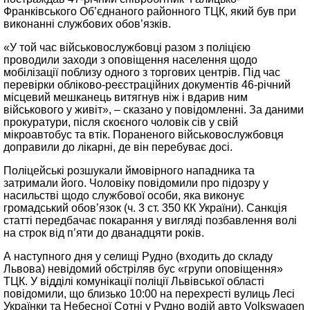
Франківського Об’єднаного районного ТЦК, який був при
виконанні службових обов’язків.
«У той час військовослужбовці разом з поліцією
проводили заходи з оповіщення населення щодо
мобілізації поблизу одного з торгових центрів. Під час
перевірки обліково-реєстраційних документів 46-річний
місцевий мешканець витягнув ніж і вдарив ним
військового у живіт», – сказано у повідомленні. За даними
прокуратури, після скоєного чоловік сів у свій
мікроавтобус та втік. Пораненого військовослужбовця
доправили до лікарні, де він перебуває досі.
Поліцейські розшукали ймовірного нападника та
затримали його. Чоловіку повідомили про підозру у
насильстві щодо службової особи, яка виконує
громадський обов’язок (ч. 3 ст. 350 КК України). Санкція
статті передбачає покарання у вигляді позбавлення волі
на строк від п’яти до дванадцяти років.
А наступного дня у селищі Рудно (входить до складу
Львова) невідомий обстріляв бус «групи оповіщення»
ТЦК. У відділі комунікації поліції Львівської області
повідомили, що близько 10:00 на перехресті вулиць Лесі
Українки та Небесної Сотні у Рудно водій авто Volkswagen