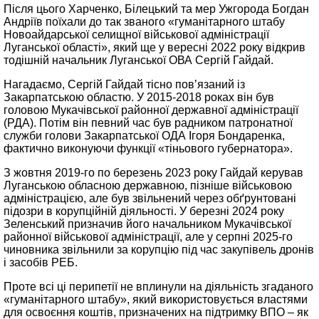
Після цього Харченко, Білецький та мер Ужгорода Богдан
Андріїв поїхали до так званого «гуманітарного штабу
Новоайдарської селищної військової адміністрації
Луганської області», який ще у вересні 2022 року відкрив
тодішній начальник Луганської ОВА Сергій Гайдай.
Нагадаємо, Сергій Гайдай тісно пов’язаний із
Закарпатською областю. У 2015-2018 роках він був
головою Мукачівської районної державної адміністрації
(РДА). Потім він певний час був радником патронатної
служби голови Закарпатської ОДА Ігоря Бондаренка,
фактично виконуючи функції «тіньового губернатора».
З жовтня 2019-го по березень 2023 року Гайдай керував
Луганською обласною державною, пізніше військовою
адміністрацією, але був звільнений через обґрунтовані
підозри в корупційній діяльності. У березні 2024 року
Зеленський призначив його начальником Мукачівської
районної військової адміністрації, але у серпні 2025-го
чиновника звільнили за корупцію під час закупівель дронів
і засобів РЕБ.
Проте всі ці перипетії не вплинули на діяльність згаданого
«гуманітарного штабу», який використовується властями
для освоєння коштів, призначених на підтримку ВПО – як