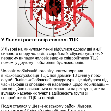
У Львові росте опір сваволі ТЦК
У Львові на минулому тижні відбулися одразу дві акції
силового опору чоловіків спробам їх «бусифікувати». У
першому випадку чоловік вдарив співробітника ТЦК
ножем, у другому – обстріляв бус людоловів.
Чоловік мобілізаційного віку ножем поранив
військовослужбовця ТЦК, повідомили 13 січня у прес-
службі Львівської обласної прокуратури. Це відбулося під
час «заходів із оповіщення населення щодо мобілізації» –
так офіційно називається полювання на рекрутів, яке на
вулицях населених пунктів здійснюють групи зі
співробітників ТЦК та поліції.
Подія сталася у Шевченківському районі Львова,
постраждав 47-річний співробітник Галицько-