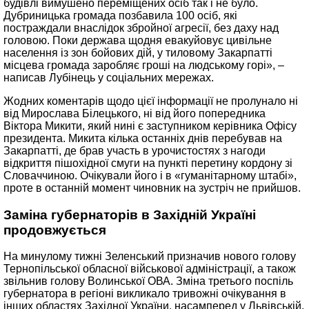
будівлі вимушено переміщених осіб так і не було.
Дубриницька громада позбавила 100 осіб, які
постраждали внаслідок збройної агресії, без даху над
головою. Поки держава щодня евакуйовує цивільне
населення із зон бойових дій, у тиловому Закарпатті
місцева громада заробляє гроші на людському горі», –
написав Лубінець у соціальних мережах.
Жодних коментарів щодо цієї інформації не пролунало ні
від Мирослава Білецького, ні від його попередника
Віктора Микити, який нині є заступником керівника Офісу
президента. Микита кілька останніх днів перебував на
Закарпатті, де брав участь в урочистостях з нагоди
відкриття пішохідної смуги на пункті перетину кордону зі
Словаччиною. Очікували його і в «гуманітарному штабі»,
проте в останній момент чиновник на зустріч не прийшов.
Заміна губернаторів в Західній Україні
продовжується
На минулому тижні Зеленський призначив нового голову
Тернопільської обласної військової адміністрації, а також
звільнив голову Волинської ОВА. Зміна третього поспіль
губернатора в регіоні викликало тривожні очікування в
інших областях Західної України, насамперед у Львівській.