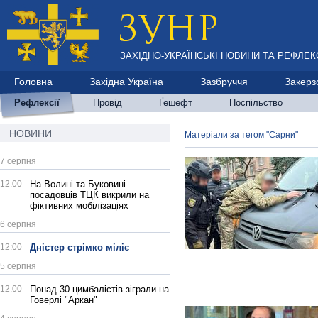
ЗАХІДНО-УКРАЇНСЬКІ НОВИНИ ТА РЕФЛЕКС
Головна
Західна Україна
Зазбруччя
Закерз
Рефлексії
Провід
Ґешефт
Поспільство
НОВИНИ
Матеріали за тегом "Сарни"
7 серпня
12:00
На Волині та Буковині
посадовців ТЦК викрили на
фіктивних мобілізаціях
6 серпня
12:00
Дністер стрімко міліє
5 серпня
12:00
Понад 30 цимбалістів зіграли на
Говерлі "Аркан"