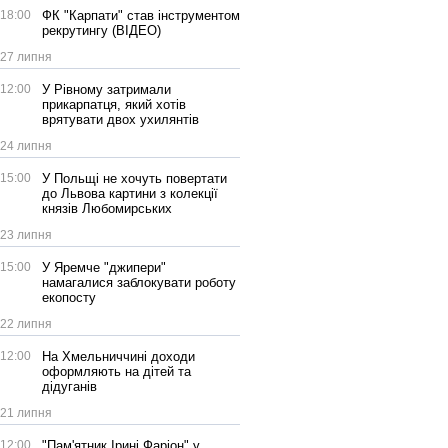
18:00
ФК "Карпати" став інструментом
рекрутингу (ВІДЕО)
27 липня
12:00
У Рівному затримали
прикарпатця, який хотів
врятувати двох ухилянтів
24 липня
15:00
У Польщі не хочуть повертати
до Львова картини з колекції
князів Любомирських
23 липня
15:00
У Яремче "джипери"
намагалися заблокувати роботу
екопосту
22 липня
12:00
На Хмельниччині доходи
оформляють на дітей та
дідуганів
21 липня
12:00
"Пам'ятник Ірині Фаріон" у