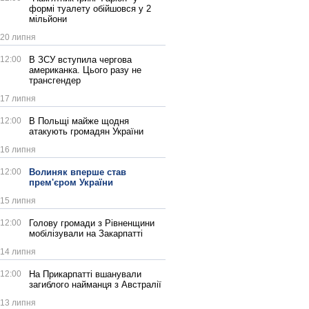
формі туалету обійшовся у 2
мільйони
20 липня
12:00
В ЗСУ вступила чергова
американка. Цього разу не
трансгендер
17 липня
12:00
В Польщі майже щодня
атакують громадян України
16 липня
12:00
Волиняк вперше став
прем'єром України
15 липня
12:00
Голову громади з Рівненщини
мобілізували на Закарпатті
14 липня
12:00
На Прикарпатті вшанували
загиблого найманця з Австралії
13 липня