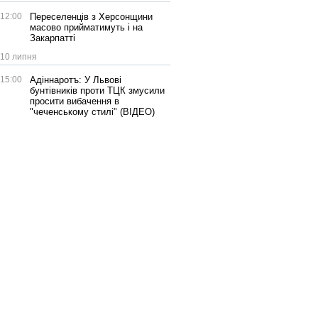
12:00
Переселенців з Херсонщини
масово прийматимуть і на
Закарпатті
10 липня
15:00
Адіннаротъ: У Львові
бунтівників проти ТЦК змусили
просити вибачення в
"чеченському стилі" (ВІДЕО)