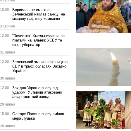
4 серпня
15:00
Борислав не сміється:
Зеленський наклав санкції на
місцеву нафтову компанію
3 серпня
12:00
"Зачистка" Хмельниччини: за
ґратами начальник УСБУ та
віце-губернатор
31 липня
12:00
Зеленський змінив керівництво
СБУ в трьох областях Західної
України
30 липня
12:00
Західна Україна знову під
ударом. У Львові атаковано
авіаремонтний завод
29 липня
15:00
Олігарх Палиця знову змінив
мера Луцька
28 липня