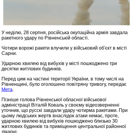
У неділю, 28 серпня, російська окупаційна армія завдала
ракетного удару по Рівненській області.
Чотири ворожі ракети влучили у військовий об'єкт в місті
Сарни.
Ударною хвилею від вибухів у місті пошкоджено три
десятки житлових будинків.
Перед цим на частині території України, в тому числі на
Рівненщині, було оголошено повітряну тривогу, передає
Мета
.
Пізніше голова Рівненської обласної військової
адміністрації Віталій Коваль у своєму відеозверненні
уточнив, що русскі завдали удару чотирма ракетами. При
цьому людських жертв внаслідок атаки немає, проте,
ударною хвилею від вибухів пошкоджено близько 30
житлових будинків та приміщення центральної районної
лікарні.