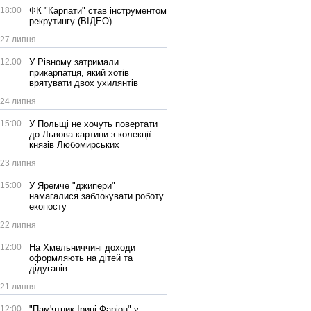
18:00
ФК "Карпати" став інструментом
рекрутингу (ВІДЕО)
27 липня
12:00
У Рівному затримали
прикарпатця, який хотів
врятувати двох ухилянтів
24 липня
15:00
У Польщі не хочуть повертати
до Львова картини з колекції
князів Любомирських
23 липня
15:00
У Яремче "джипери"
намагалися заблокувати роботу
екопосту
22 липня
12:00
На Хмельниччині доходи
оформляють на дітей та
дідуганів
21 липня
12:00
"Пам'ятник Ірині Фаріон" у