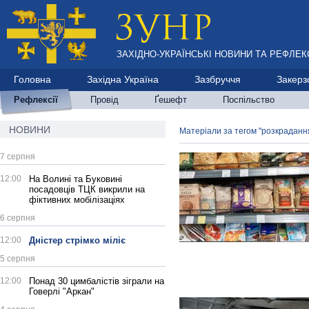
ЗАХІДНО-УКРАЇНСЬКІ НОВИНИ ТА РЕФЛЕКС
Головна
Західна Україна
Зазбруччя
Закерз
Рефлексії
Провід
Ґешефт
Поспільство
НОВИНИ
Матеріали за тегом "розкраданн
7 серпня
12:00
На Волині та Буковині
посадовців ТЦК викрили на
фіктивних мобілізаціях
6 серпня
12:00
Дністер стрімко міліє
5 серпня
12:00
Понад 30 цимбалістів зіграли на
Говерлі "Аркан"