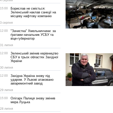
4 серпня
15:00
Борислав не сміється:
Зеленський наклав санкції на
місцеву нафтову компанію
3 серпня
12:00
"Зачистка" Хмельниччини: за
ґратами начальник УСБУ та
віце-губернатор
31 липня
12:00
Зеленський змінив керівництво
СБУ в трьох областях Західної
України
30 липня
12:00
Західна Україна знову під
ударом. У Львові атаковано
авіаремонтний завод
29 липня
15:00
Олігарх Палиця знову змінив
мера Луцька
28 липня