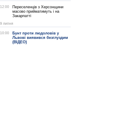
12:00
Переселенців з Херсонщини
масово прийматимуть і на
Закарпатті
9 липня
10:00
Бунт проти людоловів у
Львові виявився безглуздим
(ВІДЕО)