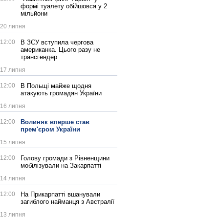
формі туалету обійшовся у 2
мільйони
20 липня
12:00
В ЗСУ вступила чергова
американка. Цього разу не
трансгендер
17 липня
12:00
В Польщі майже щодня
атакують громадян України
16 липня
12:00
Волиняк вперше став
прем'єром України
15 липня
12:00
Голову громади з Рівненщини
мобілізували на Закарпатті
14 липня
12:00
На Прикарпатті вшанували
загиблого найманця з Австралії
13 липня