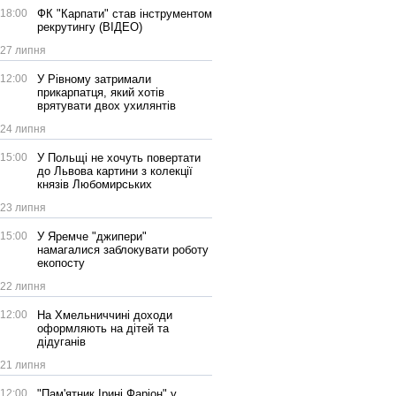
18:00
ФК "Карпати" став інструментом
рекрутингу (ВІДЕО)
27 липня
12:00
У Рівному затримали
прикарпатця, який хотів
врятувати двох ухилянтів
24 липня
15:00
У Польщі не хочуть повертати
до Львова картини з колекції
князів Любомирських
23 липня
15:00
У Яремче "джипери"
намагалися заблокувати роботу
екопосту
22 липня
12:00
На Хмельниччині доходи
оформляють на дітей та
дідуганів
21 липня
12:00
"Пам'ятник Ірині Фаріон" у