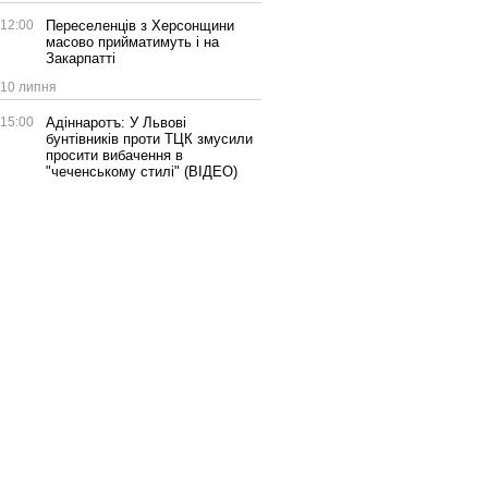
12:00
Переселенців з Херсонщини
масово прийматимуть і на
Закарпатті
10 липня
15:00
Адіннаротъ: У Львові
бунтівників проти ТЦК змусили
просити вибачення в
"чеченському стилі" (ВІДЕО)