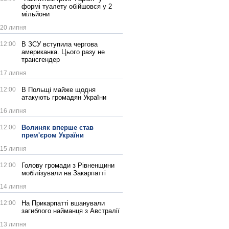
формі туалету обійшовся у 2
мільйони
20 липня
12:00
В ЗСУ вступила чергова
американка. Цього разу не
трансгендер
17 липня
12:00
В Польщі майже щодня
атакують громадян України
16 липня
12:00
Волиняк вперше став
прем'єром України
15 липня
12:00
Голову громади з Рівненщини
мобілізували на Закарпатті
14 липня
12:00
На Прикарпатті вшанували
загиблого найманця з Австралії
13 липня