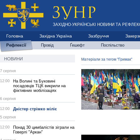
ЗАХІДНО-УКРАЇНСЬКІ НОВИНИ ТА РЕФЛЕКС
Головна
Західна Україна
Зазбруччя
Закерз
Рефлексії
Провід
Ґешефт
Поспільство
НОВИНИ
Матеріали за тегом "Гримак"
7 серпня
12:00
На Волині та Буковині
посадовців ТЦК викрили на
фіктивних мобілізаціях
6 серпня
12:00
Дністер стрімко міліє
5 серпня
12:00
Понад 30 цимбалістів зіграли на
Говерлі "Аркан"