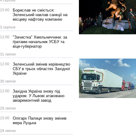
4 серпня
15:00
Борислав не сміється:
Зеленський наклав санкції на
місцеву нафтову компанію
3 серпня
12:00
"Зачистка" Хмельниччини: за
ґратами начальник УСБУ та
віце-губернатор
31 липня
12:00
Зеленський змінив керівництво
СБУ в трьох областях Західної
України
30 липня
12:00
Західна Україна знову під
ударом. У Львові атаковано
авіаремонтний завод
29 липня
15:00
Олігарх Палиця знову змінив
мера Луцька
28 липня