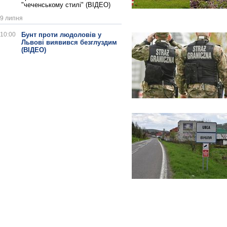
"чеченському стилі" (ВІДЕО)
9 липня
10:00
Бунт проти людоловів у
Львові виявився безглуздим
(ВІДЕО)