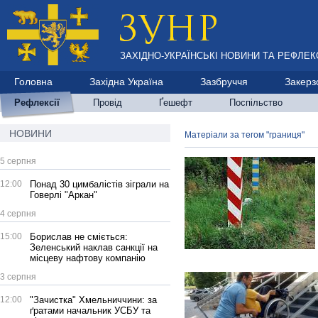
ЗАХІДНО-УКРАЇНСЬКІ НОВИНИ ТА РЕФЛЕКС
Головна
Західна Україна
Зазбруччя
Закерз
Рефлексії
Провід
Ґешефт
Поспільство
НОВИНИ
Матеріали за тегом "границя"
5 серпня
12:00
Понад 30 цимбалістів зіграли на
Говерлі "Аркан"
4 серпня
15:00
Борислав не сміється:
Зеленський наклав санкції на
місцеву нафтову компанію
3 серпня
12:00
"Зачистка" Хмельниччини: за
ґратами начальник УСБУ та