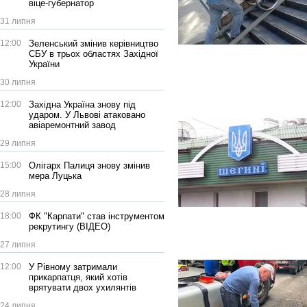
віце-губернатор
31 липня
12:00
Зеленський змінив керівництво
СБУ в трьох областях Західної
України
30 липня
12:00
Західна Україна знову під
ударом. У Львові атаковано
авіаремонтний завод
29 липня
15:00
Олігарх Палиця знову змінив
мера Луцька
28 липня
18:00
ФК "Карпати" став інструментом
рекрутингу (ВІДЕО)
27 липня
12:00
У Рівному затримали
прикарпатця, який хотів
врятувати двох ухилянтів
24 липня