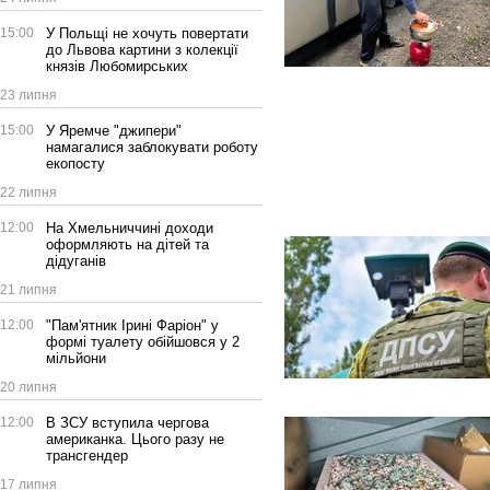
15:00
У Польщі не хочуть повертати
до Львова картини з колекції
князів Любомирських
23 липня
15:00
У Яремче "джипери"
намагалися заблокувати роботу
екопосту
22 липня
12:00
На Хмельниччині доходи
оформляють на дітей та
дідуганів
21 липня
12:00
"Пам'ятник Ірині Фаріон" у
формі туалету обійшовся у 2
мільйони
20 липня
12:00
В ЗСУ вступила чергова
американка. Цього разу не
трансгендер
17 липня