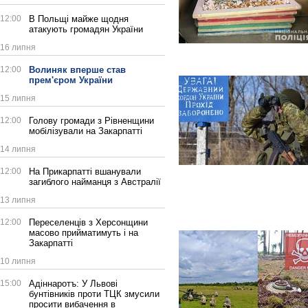
12:00
В Польщі майже щодня
атакують громадян України
16 липня
12:00
Волиняк вперше став
прем'єром України
15 липня
12:00
Голову громади з Рівненщини
мобілізували на Закарпатті
14 липня
12:00
На Прикарпатті вшанували
загиблого найманця з Австралії
13 липня
12:00
Переселенців з Херсонщини
масово прийматимуть і на
Закарпатті
10 липня
15:00
Адіннаротъ: У Львові
бунтівників проти ТЦК змусили
просити вибачення в