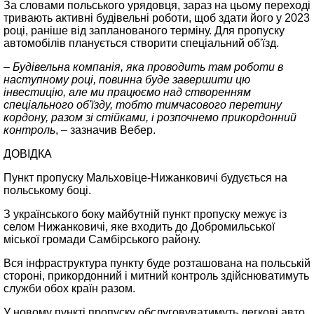
За словами польського урядовця, зараз на цьому переході
тривають активні будівельні роботи, щоб здати його у 2023
році, раніше від запланованого терміну. Для пропуску
автомобілів планується створити спеціальний об'їзд.
– Будівельна компанія, яка проводить там роботи в
наступному році, повинна буде завершити цю
інвестицію, але ми працюємо над створенням
спеціального об'їзду, тобто тимчасового перетину
кордону, разом зі стійками, і розпочнемо прикордонний
контроль
, – зазначив Вебер.
ДОВІДКА
Пункт пропуску Мальховіце-Нижанковичі будується на
польському боці.
З українського боку майбутній пункт пропуску межує із
селом Нижанковичі, яке входить до Добромильської
міської громади Самбірського району.
Вся інфраструктура пункту буде розташована на польській
стороні, прикордонний і митний контроль здійснюватимуть
служби обох країн разом.
У новому пункті пропуску обслуговуватимуть легкові авто