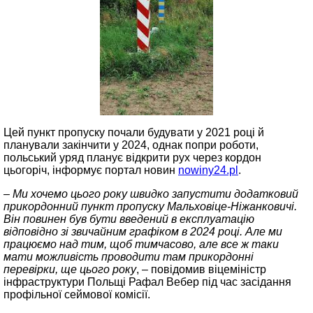
Цей пункт пропуску почали будувати у 2021 році й
планували закінчити у 2024, однак попри роботи,
польський уряд планує відкрити рух через кордон
цьогоріч, інформує портал новин
nowiny24.pl
.
– Ми хочемо цього року швидко запустити додатковий
прикордонний пункт пропуску Мальховіце-Ніжанковичі.
Він повинен був бути введений в експлуатацію
відповідно зі звичайним графіком в 2024 році. Але ми
працюємо над тим, щоб тимчасово, але все ж таки
мати можливість проводити там прикордонні
перевірки, ще цього року
, – повідомив віцеміністр
інфраструктури Польщі Рафал Вебер під час засідання
профільної сеймової комісії.