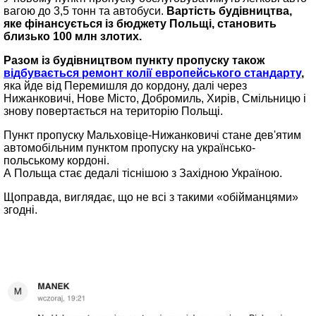
вагою до 3,5 тонн та автобуси.
Вартість будівництва,
яке фінансується із бюджету Польщі, становить
близько 100 млн злотих.
Разом із будівництвом пункту пропуску також
відбувається ремонт колії eвропейського стандарту
,
яка йде від Перемишля до кордону, далі через
Нижанковичі, Нове Місто, Добромиль, Хирів, Смільницю і
знову повертається на територію Польщі.
Пункт пропуску Мальховіце-Нижанковичі стане дев'ятим
автомобільним пунктом пропуску на українсько-
польському кордоні.
А Польща стає дедалі тіснішою з Західною Україною.
Щоправда, виглядає, що не всі з такими «обійманцями»
згодні.