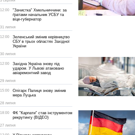
3 серпня
12:00
"Зачистка" Хмельниччини: за
ґратами начальник УСБУ та
віце-губернатор
31 липня
12:00
Зеленський змінив керівництво
СБУ в трьох областях Західної
України
30 липня
12:00
Західна Україна знову під
ударом. У Львові атаковано
авіаремонтний завод
29 липня
15:00
Олігарх Палиця знову змінив
мера Луцька
28 липня
18:00
ФК "Карпати" став інструментом
рекрутингу (ВІДЕО)
27 липня