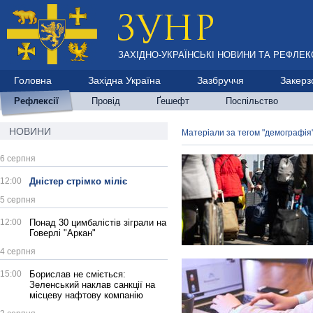
ЗАХІДНО-УКРАЇНСЬКІ НОВИНИ ТА РЕФЛЕКС
Головна
Західна Україна
Зазбруччя
Закерз
Рефлексії
Провід
Ґешефт
Поспільство
НОВИНИ
Матеріали за тегом "демографія
6 серпня
12:00
Дністер стрімко міліє
5 серпня
12:00
Понад 30 цимбалістів зіграли на
Говерлі "Аркан"
4 серпня
15:00
Борислав не сміється:
Зеленський наклав санкції на
місцеву нафтову компанію