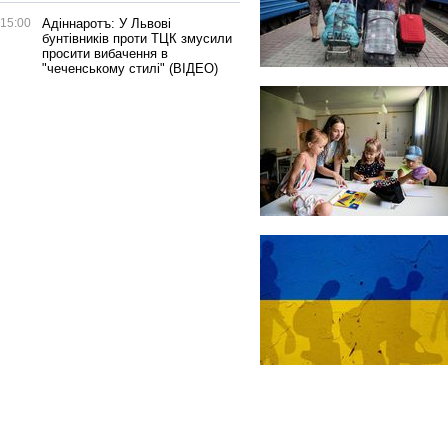
15:00
Адіннаротъ: У Львові
бунтівників проти ТЦК змусили
просити вибачення в
"чеченському стилі" (ВІДЕО)