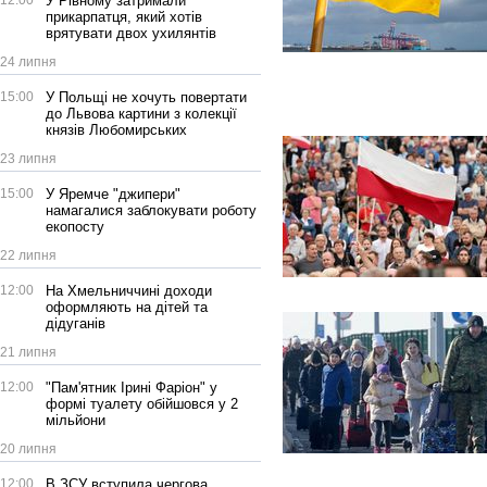
12:00
У Рівному затримали
прикарпатця, який хотів
врятувати двох ухилянтів
24 липня
15:00
У Польщі не хочуть повертати
до Львова картини з колекції
князів Любомирських
23 липня
15:00
У Яремче "джипери"
намагалися заблокувати роботу
екопосту
22 липня
12:00
На Хмельниччині доходи
оформляють на дітей та
дідуганів
21 липня
12:00
"Пам'ятник Ірині Фаріон" у
формі туалету обійшовся у 2
мільйони
20 липня
12:00
В ЗСУ вступила чергова