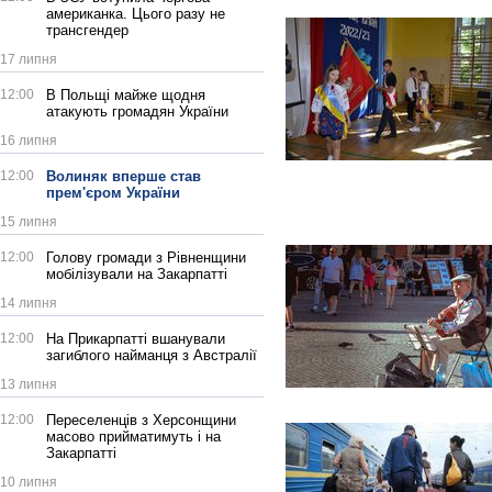
американка. Цього разу не
трансгендер
17 липня
12:00
В Польщі майже щодня
атакують громадян України
16 липня
12:00
Волиняк вперше став
прем'єром України
15 липня
12:00
Голову громади з Рівненщини
мобілізували на Закарпатті
14 липня
12:00
На Прикарпатті вшанували
загиблого найманця з Австралії
13 липня
12:00
Переселенців з Херсонщини
масово прийматимуть і на
Закарпатті
10 липня