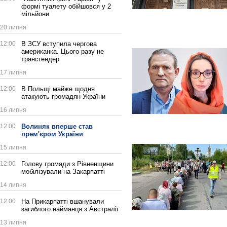
формі туалету обійшовся у 2
мільйони
20 липня
12:00
В ЗСУ вступила чергова
американка. Цього разу не
трансгендер
17 липня
12:00
В Польщі майже щодня
атакують громадян України
16 липня
12:00
Волиняк вперше став
прем'єром України
15 липня
12:00
Голову громади з Рівненщини
мобілізували на Закарпатті
14 липня
12:00
На Прикарпатті вшанували
загиблого найманця з Австралії
13 липня