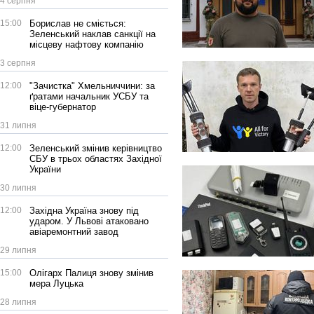
4 серпня
15:00
Борислав не сміється:
Зеленський наклав санкції на
місцеву нафтову компанію
3 серпня
12:00
"Зачистка" Хмельниччини: за
ґратами начальник УСБУ та
віце-губернатор
31 липня
12:00
Зеленський змінив керівництво
СБУ в трьох областях Західної
України
30 липня
12:00
Західна Україна знову під
ударом. У Львові атаковано
авіаремонтний завод
29 липня
15:00
Олігарх Палиця знову змінив
мера Луцька
28 липня