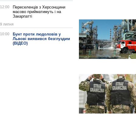
12:00
Переселенців з Херсонщини
масово прийматимуть і на
Закарпатті
9 липня
10:00
Бунт проти людоловів у
Львові виявився безглуздим
(ВІДЕО)