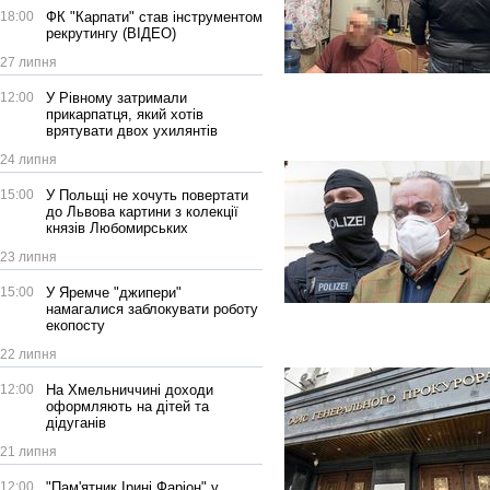
18:00
ФК "Карпати" став інструментом
рекрутингу (ВІДЕО)
27 липня
12:00
У Рівному затримали
прикарпатця, який хотів
врятувати двох ухилянтів
24 липня
15:00
У Польщі не хочуть повертати
до Львова картини з колекції
князів Любомирських
23 липня
15:00
У Яремче "джипери"
намагалися заблокувати роботу
екопосту
22 липня
12:00
На Хмельниччині доходи
оформляють на дітей та
дідуганів
21 липня
12:00
"Пам'ятник Ірині Фаріон" у