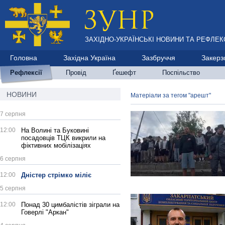
ЗАХІДНО-УКРАЇНСЬКІ НОВИНИ ТА РЕФЛЕКС
Головна
Західна Україна
Зазбруччя
Закерз
Рефлексії
Провід
Ґешефт
Поспільство
НОВИНИ
Матеріали за тегом "арешт"
7 серпня
12:00
На Волині та Буковині
посадовців ТЦК викрили на
фіктивних мобілізаціях
6 серпня
12:00
Дністер стрімко міліє
5 серпня
12:00
Понад 30 цимбалістів зіграли на
Говерлі "Аркан"