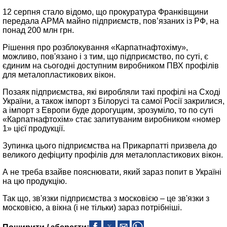
12 серпня стало відомо, що прокуратура Франківщини
передала АРМА майно підприємств, пов’язаних із РФ, на
понад 200 млн грн.
Рішення про розблокування «Карпатнафтохіму»,
можливо, пов'язано і з тим, що підприємство, по суті, є
єдиним на сьогодні доступним виробником ПВХ профілів
для металопластикових вікон.
Позаяк підприємства, які виробляли такі профілі на Сході
України, а також імпорт з Білорусі та самої Росії закрилися,
а імпорт з Европи буде дорогущим, зрозуміло, то по суті
«Карпатнафтохім» стає запитуваним виробником «номер
1» цієї продукції.
Зупинка цього підприємства на Прикарпатті призвела до
великого дефіциту профілів для металопластикових вікон.
А не треба взайве пояснювати, який зараз попит в Україні
на цю продукцію.
Так що, зв'язки підприємства з московією – це зв'язки з
московією, а вікна (і не тільки) зараз потрібніші.