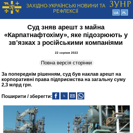
ЗАХІДНО-УКРАЇНСЬКІ НОВИНИ ТА
РЕФЛЕКСІЇ
UA
PL
Суд зняв арешт з майна
«Карпатнафтохіму», яке підозрюють у
зв’язках з російськими компаніями
22 серпня 2022
Повна версія сторінки
За попереднім рішенням, суд був наклав арешт на
корпоративні права підприємства на загальну суму
2,3 млрд грн.
Поширити / зберегти: