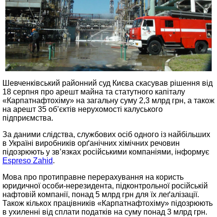
Шевченківський районний суд Києва скасував рішення від
18 серпня про арешт майна та статутного капіталу
«Карпатнафтохіму» на загальну суму 2,3 млрд грн, а також
на арешт 35 об’єктів нерухомості калуського
підприємства.
За даними слідства, службових осіб одного із найбільших
в Україні виробників орґанічних хімічних речовин
підозрюють у зв’язках російськими компаніями, інформує
Espreso Zahid
.
Мова про протиправне перерахування на користь
юридичної особи-нерезидента, підконтрольної російській
нафтовій компанії, понад 5 млрд грн для їх леґалізації.
Також кількох працівників «Карпатнафтохіму» підозрюють
в ухиленні від сплати податків на суму понад 3 млрд грн.