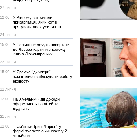
27 липня
12:00
У Рівному затримали
прикарпатця, який хотів
врятувати двох ухилянтів
24 липня
15:00
У Польщі не хочуть повертати
до Львова картини з колекції
князів Любомирських
23 липня
15:00
У Яремче "джипери"
намагалися заблокувати роботу
екопосту
22 липня
12:00
На Хмельниччині доходи
оформляють на дітей та
дідуганів
21 липня
12:00
"Пам'ятник Ірині Фаріон" у
формі туалету обійшовся у 2
мільйони