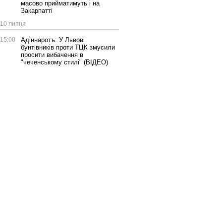
масово прийматимуть і на
Закарпатті
10 липня
15:00
Адіннаротъ: У Львові
бунтівників проти ТЦК змусили
просити вибачення в
"чеченському стилі" (ВІДЕО)