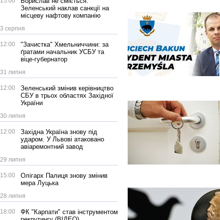
15:00
Борислав не сміється:
Зеленський наклав санкції на
місцеву нафтову компанію
3 серпня
12:00
"Зачистка" Хмельниччини: за
ґратами начальник УСБУ та
віце-губернатор
31 липня
12:00
Зеленський змінив керівництво
СБУ в трьох областях Західної
України
30 липня
12:00
Західна Україна знову під
ударом. У Львові атаковано
авіаремонтний завод
29 липня
15:00
Олігарх Палиця знову змінив
мера Луцька
28 липня
18:00
ФК "Карпати" став інструментом
рекрутингу (ВІДЕО)