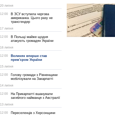
20 липня
12:00
В ЗСУ вступила чергова
американка. Цього разу не
трансгендер
17 липня
12:00
В Польщі майже щодня
атакують громадян України
16 липня
12:00
Волиняк вперше став
прем'єром України
15 липня
12:00
Голову громади з Рівненщини
мобілізували на Закарпатті
14 липня
12:00
На Прикарпатті вшанували
загиблого найманця з Австралії
13 липня
12:00
Переселенців з Херсонщини