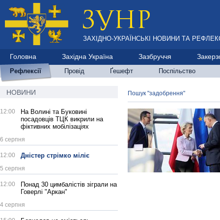
ЗАХІДНО-УКРАЇНСЬКІ НОВИНИ ТА РЕФЛЕКС
Головна
Західна Україна
Зазбруччя
Закерз
Рефлексії
Провід
Ґешефт
Поспільство
НОВИНИ
Пошук "задобрення"
12:00
На Волині та Буковині
посадовців ТЦК викрили на
фіктивних мобілізаціях
6 серпня
12:00
Дністер стрімко міліє
5 серпня
12:00
Понад 30 цимбалістів зіграли на
Говерлі "Аркан"
4 серпня