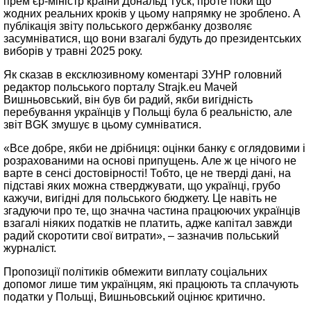
прем’єр-міністр країни Дональд Туск, проте поки що
жодних реальних кроків у цьому напрямку не зроблено. А
публікація звіту польського держбанку дозволяє
засумніватися, що вони взагалі будуть до президентських
виборів у травні 2025 року.
Як сказав в ексклюзивному коментарі ЗУНР головний
редактор польського порталу Strajk.eu Мачей
Вишньовський, він був би радий, якби вигідність
перебування українців у Польщі була б реальністю, але
звіт BGK змушує в цьому сумніватися.
«Все добре, якби не дрібниця: оцінки банку є оглядовими і
розрахованими на основі припущень. Але ж це нічого не
варте в сенсі достовірності! Тобто, це не тверді дані, на
підставі яких можна стверджувати, що українці, грубо
кажучи, вигідні для польського бюджету. Це навіть не
згадуючи про те, що значна частина працюючих українців
взагалі ніяких податків не платить, адже капітал завжди
радий скоротити свої витрати», – зазначив польський
журналіст.
Пропозиції політиків обмежити виплату соціальних
допомог лише тим українцям, які працюють та сплачують
податки у Польщі, Вишньовський оцінює критично.