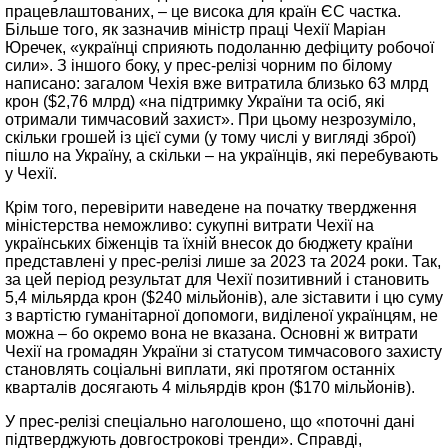
працевлаштованих, – це висока для країн ЄС частка.
Більше того, як зазначив міністр праці Чехії Маріан
Юречек, «українці сприяють подоланню дефіциту робочої
сили». З іншого боку, у прес-релізі чорним по білому
написано: загалом Чехія вже витратила близько 63 млрд
крон ($2,76 млрд) «на підтримку України та осіб, які
отримали тимчасовий захист». При цьому незрозуміло,
скільки грошей із цієї суми (у тому числі у вигляді зброї)
пішло на Україну, а скільки – на українців, які перебувають
у Чехії.
Крім того, перевірити наведене на початку твердження
міністерства неможливо: сукупні витрати Чехії на
українських біженців та їхній внесок до бюджету країни
представлені у прес-релізі лише за 2023 та 2024 роки. Так,
за цей період результат для Чехії позитивний і становить
5,4 мільярда крон ($240 мільйонів), але зіставити і цю суму
з вартістю гуманітарної допомоги, виділеної українцям, не
можна – бо окремо вона не вказана. Основні ж витрати
Чехії на громадян України зі статусом тимчасового захисту
становлять соціальні виплати, які протягом останніх
кварталів досягають 4 мільярдів крон ($170 мільйонів).
У прес-релізі спеціально наголошено, що «поточні дані
підтверджують довгострокові тренди». Справді,