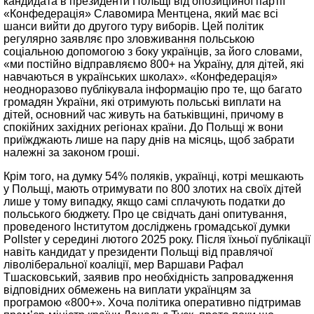
кандидата в президенти Польщі від опозиційної партії
«Конфедерація» Славомира Ментцена, який має всі
шанси вийти до другого туру виборів. Цей політик
регулярно заявляє про зловживання польською
соціальною допомогою з боку українців, за його словами,
«ми постійно відправляємо 800+ на Україну, для дітей, які
навчаються в українських школах». «Конфедерація»
неодноразово публікувала інформацію про те, що багато
громадян України, які отримують польські виплати на
дітей, основний час живуть на батьківщині, причому в
спокійних західних регіонах країни. До Польщі ж вони
приїжджають лише на пару днів на місяць, щоб забрати
належні за законом гроші.
Крім того, на думку 54% поляків, українці, котрі мешкають
у Польщі, мають отримувати по 800 злотих на своїх дітей
лише у тому випадку, якщо самі сплачують податки до
польського бюджету. Про це свідчать дані опитування,
проведеного Інститутом досліджень громадської думки
Pollster у середині лютого 2025 року. Після їхньої публікації
навіть кандидат у президенти Польщі від правлячої
ліволіберальної коаліції, мер Варшави Рафал
Тшасковський, заявив про необхідність запровадження
відповідних обмежень на виплати українцям за
програмою «800+». Хоча політика оперативно підтримав