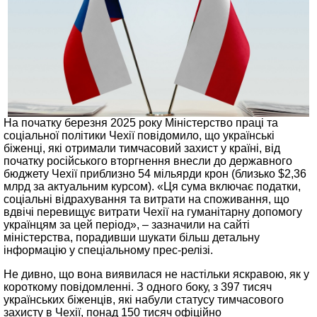
На початку березня 2025 року Міністерство праці та
соціальної політики Чехії повідомило, що українські
біженці, які отримали тимчасовий захист у країні, від
початку російського вторгнення внесли до державного
бюджету Чехії приблизно 54 мільярди крон (близько $2,36
млрд за актуальним курсом). «Ця сума включає податки,
соціальні відрахування та витрати на споживання, що
вдвічі перевищує витрати Чехії на гуманітарну допомогу
українцям за цей період», – зазначили на сайті
міністерства, порадивши шукати більш детальну
інформацію у спеціальному прес-релізі.
Не дивно, що вона виявилася не настільки яскравою, як у
короткому повідомленні. З одного боку, з 397 тисяч
українських біженців, які набули статусу тимчасового
захисту в Чехії, понад 150 тисяч офіційно