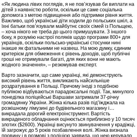
«Як людина лівих поглядів, я не пов’язував би виплати на
дітей з наявністю роботи, оскільки це саме соціальна
допомога з метою підвищення або підтримки рівня життя.
Важливо, щоб українські діти ходили до польських шкіл, а
їхні батьки пов’язували майбутнє своїх сімей із Польщею,
– хоча нікого не треба до цього примушувати. З іншого
боку, я розумію настрої поляків щодо програми 800+ для
українців, оскільки польсько-українські стосунки нині
інакше як фатальними не назвеш. На мою думку, єдиним
критерієм для обмеження є рівень доходів, щоб публічні
гроші не отримували багаті, для яких вони не мають
жодного значення», – резюмував експерт.
Варто зазначити, що саме українці, які демонструють
високий рівень життя, викликають найсильніше
роздратування в Польщі. Причому іноді з подібною
публікою відбуваються парадоксальні події. Так, минулого
понеділка поліцейські Варшави затримали 37-річну
громадянку України. Жінка кілька разів під’їжджала на
розкішному лімузині до будівельного магазину і…
викрадала дорогий електроінструмент. Вартість
викраденого обладнання оцінюється приблизно у 10 тисяч
злотих ($2600). Українці висунуто звинувачення у крадіжці,
їй загрожує до 5 років позбавлення волі. Жінка визнала
провину і в розмові з поліцією заявила, що нею керувало