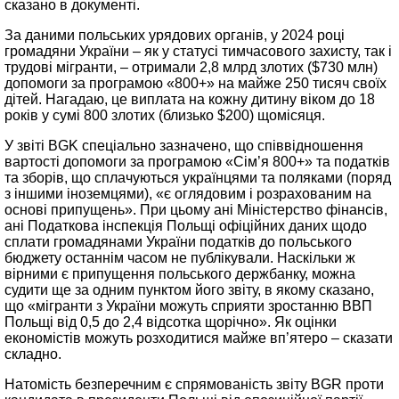
сказано в документі.
За даними польських урядових органів, у 2024 році
громадяни України – як у статусі тимчасового захисту, так і
трудові мігранти, – отримали 2,8 млрд злотих ($730 млн)
допомоги за програмою «800+» на майже 250 тисяч своїх
дітей. Нагадаю, це виплата на кожну дитину віком до 18
років у сумі 800 злотих (близько $200) щомісяця.
У звіті BGK спеціально зазначено, що співвідношення
вартості допомоги за програмою «Сім’я 800+» та податків
та зборів, що сплачуються українцями та поляками (поряд
з іншими іноземцями), «є оглядовим і розрахованим на
основі припущень». При цьому ані Міністерство фінансів,
ані Податкова інспекція Польщі офіційних даних щодо
сплати громадянами України податків до польського
бюджету останнім часом не публікували. Наскільки ж
вірними є припущення польського держбанку, можна
судити ще за одним пунктом його звіту, в якому сказано,
що «мігранти з України можуть сприяти зростанню ВВП
Польщі від 0,5 до 2,4 відсотка щорічно». Як оцінки
економістів можуть розходитися майже вп’ятеро – сказати
складно.
Натомість безперечним є спрямованість звіту BGR проти