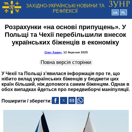
ЗАХІДНО-УКРАЇНСЬКІ НОВИНИ ТА
РЕФЛЕКСІЇ
UA
PL
Розрахунки «на основі припущень». У
Польщі та Чехії перебільшили внесок
українських біженців в економіку
Олег Хавич
, 12 березня 2025
Повна версія сторінки
У Чехії та Польщі з’явилася інформація про те, що
нібито вклад українських біженців у бюджети цих
країн більший, ніж допомога самим біженцям. Однак в
обох випадках йдеться про передвиборчі маніпуляції.
Поширити / зберегти: