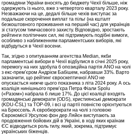
громадяни України вносять до бюджету Чехії більше, ніж
одержують із нього, вже з четвертого кварталу 2023 року.
Незважаючи на це, дедалі більше чехів виступає за
подальше скорочення виплат та пільг (на кшталт
безкоштовного проживання на перший час) для українців
зі статусом тимчасового захисту. Відповідно, зростають
рейтинги політичних сил, які підтримують подібні вимоги,
особливо з наближенням парламентських виборів, які
відбудуться в Чехії восени.
Так, згідно з опитуванням агентства Median, якби
парламентські вибори в Чехії відбулися в січні 2025 року,
перемогу на них здобула б опозиційна партія ANO на чолі
з екс-прем’єром Андрієм Бабішем, набравши 33%. Варто
зазначити, що рейтинг євроскептичної ANO не
опускається нижче цього показника з літа 2024 року. А ось
коаліція нинішнього прем’єра Петра Фіали Spolu
(«Разом») набрала б лише 17%. До цієї коаліції входять
громадянські демократи (ODS), християнські демократи
(KDU-ČSL) та TOP-09, і всі ці партії повністю орієнтуються
на Брюссель. А євробюрократи на чолі з головою
Єврокомісії Урсулою фон дер Ляйєн виступають за
продовження бойових дій в Україні, в ході яких країнам
ЄС відводиться роль тилу, який, зокрема, підтримує
українських біженців.