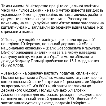
Таким чином, Міністерство праці та соціальної політики
Чехії маніпулює даними не так з метою довести вигідність
українських біженців для країни, як намагаючись розбити
аргументи політичних супротивників. Розрахунок,
вочевидь, на те, що публіка запам’ятає лише заголовки на
кшталт «українці заплатили до бюджету вдвічі більше, ніж
отримали з нього».
У Польщі ж у подібних маніпуляціях пішли ще далі. У
понеділок, 10 березня, польський державний «Банк
національної економіки» (Bank Gospodarstwa Krajowego,
BGK) оприлюднив аналітичний звіт, в якому наведено
наступну оцінку: мігранти з України могли збільшити
доходи бюджету Польщі приблизно на 15,1 млрд злотих
($3,92 млрд).
«Зважаючи на оціночну вартість податків, сплачених у
Польщі мігрантами з України, можна констатувати, що на
кожен польський злотий, отриманий громадянами України
за програмою «Сім’я 800+», мігранти заплатили до
державного бюджету Польщі близько 5,4 злотих.
Аналогічні оцінки для польських громадян показують, що
на кожен польський злотий допомоги 800+ близько 6,0
злотих виплачується у вигляді податків і зборів», –