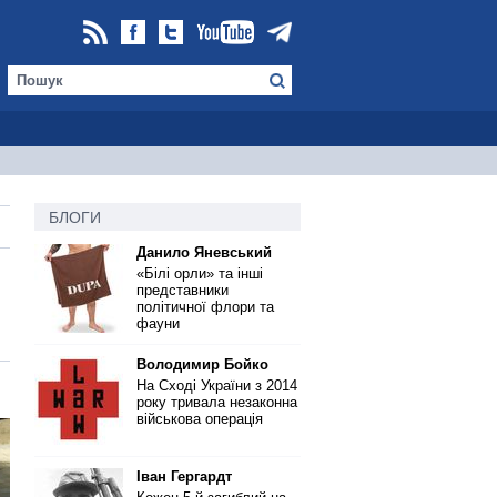
БЛОГИ
Данило Яневський
«Білі орли» та інші
представники
політичної флори та
фауни
Володимир Бойко
На Сході України з 2014
року тривала незаконна
військова операція
Іван Гергардт