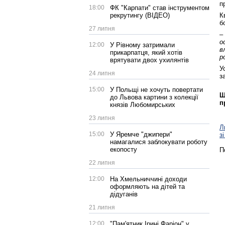
п
18:00
ФК "Карпати" став інструментом
рекрутингу (ВІДЕО)
К
б
27 липня
–
о
12:00
У Рівному затримали
в
прикарпатця, який хотів
р
врятувати двох ухилянтів
У
24 липня
з
15:00
У Польщі не хочуть повертати
Щ
до Львова картини з колекції
п
князів Любомирських
23 липня
Л
15:00
У Яремче "джипери"
з
намагалися заблокувати роботу
екопосту
П
22 липня
12:00
На Хмельниччині доходи
оформляють на дітей та
дідуганів
21 липня
12:00
"Пам'ятник Ірині Фаріон" у