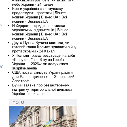
– військовий розповів, як захистити
небо України - 24 Канал
Борги українців за комуналку
продовжують зростати | Бізнес
новини України | Бізнес UA : Всі
новини - BusinessUA
ю,
Найдорожчі юридичні помилки
українських підприємців | Бізнес
новини України | Бізнес UA : Всі
новини - BusinessUA
Друга Путіна Вучича спитали, чи
готовий глава Кремля зупинити війну
проти України - 24 Канал
У Полтаві триває реєстрація на забіг
«Шаную воїнів, біжу за Героїв
України — 2026»: як долучитися -
ку
suspilne.media
США постачатимуть Україні ракети
для Patriot щомісяця — Зеленський -
Апостроф
Вучич заявив про беззастережну
підтримку територіальної цілісності
України - mezha.net
ФОТО