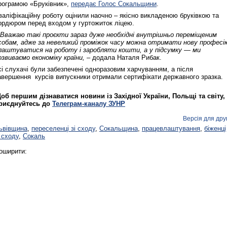
рограмою «Бруківник»,
передає Голос Сокальщини
.
валіфікаційну роботу оцінили наочно – якісно викладеною бруківкою та
ордюром перед входом у гуртожиток ліцею.
 Вважаю такі проєкти зараз дуже необхідні внутрішньо переміщеним
собам, адже за невеликий проміжок часу можна отримати нову професі
лаштуватися на роботу і заробляти кошти, а у підсумку — ми
озвиваємо економіку країни, –
додала Наталя Рибак.
сі слухачі були забезпечені одноразовим харчуванням, а після
авершення курсів випускники отримали сертифікати державного зразка.
об першим дізнаватися новини із Західної України, Польщі та світу,
риєднуйтесь до
Телеграм-каналу ЗУНР
Версія для дру
ьвівщина
,
переселенці зі сходу
,
Сокальщина
,
працевлаштування
,
біженці
і сходу
,
Сокаль
оширити: