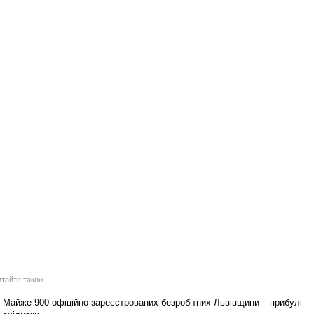
Реконструкція подій 1 листопад
1918 року у Львові
Спільний інформпростір Західно
України
итайте також
Майже 900 офіційно зареєстрованих безробітних Львівщини – прибулі