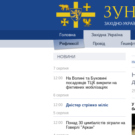
ЗАХІДНО-УКРАЇ
Головна
Західна Україна
Рефлексії
Провід
Ґешефт
НОВИНИ
Н
7 серпня
Н
12:00
На Волині та Буковині
д
посадовців ТЦК викрили на
фіктивних мобілізаціях
2
6 серпня
У
12:00
Дністер стрімко міліє
б
5 серпня
12:00
Понад 30 цимбалістів зіграли на
Говерлі "Аркан"