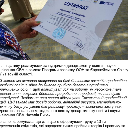
ю ініціативу реалізували за підтримки департаменту освіти і науки
ьвівської ОВА в рамках Програми розвитку ООН та Європейського Союз
 Львівській області.
 З квітня ми активно працювали на базі Львівських закладів професійно-
ехнічної освіти, адже до Львова прибуло багато внутрішньо
ереміщених осіб, і, щоб влаштуватися на роботу, їм необхідне таке
еренавчання, зокрема, йдеться про робітничі професії, які нині дуже
атребувані. Згодом на наш запит відгукнувся Сокальський професійний
іцей. Цей заклад має досвід роботи, відповідні ресурси, матеріально-
ехнічну базу, усі умови для реалізації проєкту, –
зазначила заступник
иректора навчально-методичного центру департаменту освіти і науки
ьвівської ОВА Наталія Рибак.
она поінформувала, що для цього сформували групу з 13-ти
ереселенців‑східняків, які впродовж тижня пройшли теорію і практику за