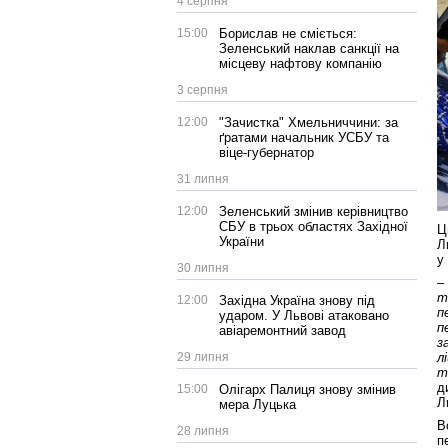
4 серпня
15:00
Борислав не сміється:
Зеленський наклав санкції на
місцеву нафтову компанію
3 серпня
12:00
"Зачистка" Хмельниччини: за
ґратами начальник УСБУ та
віце-губернатор
31 липня
12:00
Зеленський змінив керівництво
СБУ в трьох областях Західної
Ц
України
Л
у
30 липня
–
т
12:00
Західна Україна знову під
п
ударом. У Львові атаковано
п
авіаремонтний завод
з
29 липня
л
т
д
15:00
Олігарх Палиця знову змінив
Л
мера Луцька
В
28 липня
п