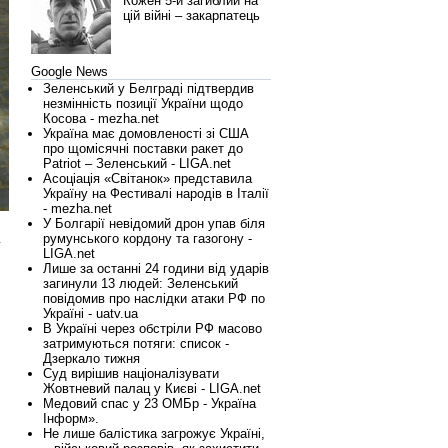
Кожен 5-й загиблий на
цій війні – закарпатець
Google News
Зеленський у Белграді підтвердив
незмінність позиції України щодо
Косова - mezha.net
Україна має домовленості зі США
про щомісячні поставки ракет до
Patriot – Зеленський - LIGA.net
Асоціація «Світанок» представила
Україну на Фестивалі народів в Італії
- mezha.net
У Болгарії невідомий дрон упав біля
румунського кордону та газогону -
у
LIGA.net
Лише за останні 24 години від ударів
загинули 13 людей: Зеленський
повідомив про наслідки атаки РФ по
Україні - uatv.ua
В Україні через обстріли РФ масово
затримуються потяги: список -
Дзеркало тижня
Суд вирішив націоналізувати
Жовтневий палац у Києві - LIGA.net
Медовий спас у 23 ОМБр - Україна
Інформ».
Не лише балістика загрожує Україні,