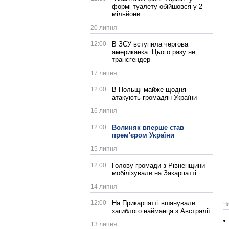
формі туалету обійшовся у 2
мільйони
20 липня
12:00
В ЗСУ вступила чергова
американка. Цього разу не
трансгендер
17 липня
12:00
В Польщі майже щодня
атакують громадян України
16 липня
12:00
Волиняк вперше став
прем'єром України
15 липня
12:00
Голову громади з Рівненщини
мобілізували на Закарпатті
14 липня
12:00
На Прикарпатті вшанували
Ч
загиблого найманця з Австралії
13 липня