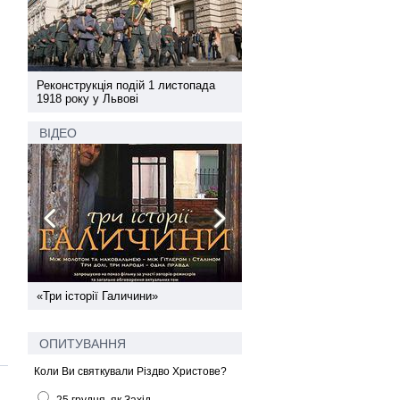
а
Реконструкція подій 1 листопада
Реконструкція подій 1 лис
1918 року у Львові
1918 року у Львові
ВІДЕО
ї
«Три історії Галичини»
Спільний інформпростір За
України
ОПИТУВАННЯ
Коли Ви святкували Різдво Христове?