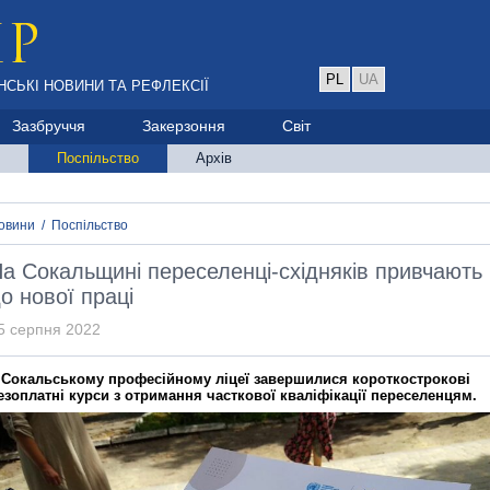
PL
UA
НСЬКІ НОВИНИ ТА РЕФЛЕКСІЇ
Зазбруччя
Закерзоння
Світ
Поспільство
Архів
овини
/
Поспільство
а Сокальщині переселенці‑східняків привчають
о нової праці
5 серпня 2022
 Сокальському професійному ліцеї завершилися короткострокові
езоплатні курси з отримання часткової кваліфікації переселенцям.