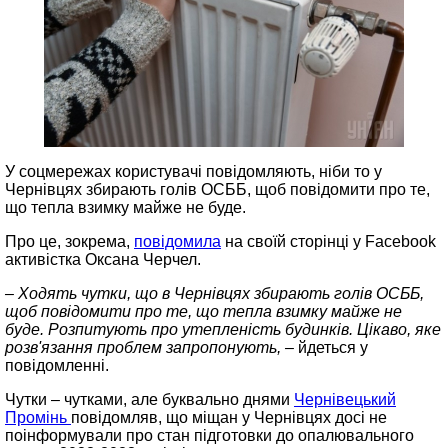
У соцмережах користувачі повідомляють, ніби то у
Чернівцях збирають голів ОСББ, щоб повідомити про те,
що тепла взимку майже не буде.
Про це, зокрема,
повідомила
на своїй сторінці у Facebook
активістка Оксана Черчел.
– Ходять чутки, що в Чернівцях збирають голів ОСББ,
щоб повідомити про те, що тепла взимку майже не
буде. Розпитують про утепленість будинків. Цікаво, яке
розв'язання проблем запропонують, –
йдеться у
повідомленні.
Чутки – чутками, але буквально днями
Чернівецький
Промінь
повідомляв, що міщан у Чернівцях досі не
поінформували про стан підготовки до опалювального