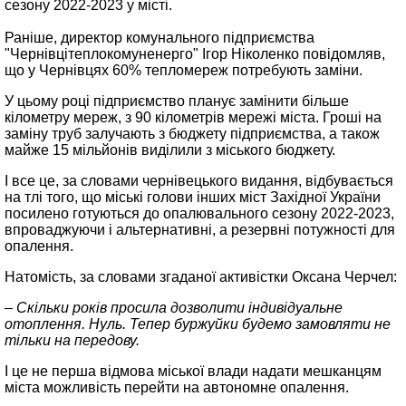
сезону 2022-2023 у місті.
Раніше, директор комунального підприємства
"Чернівцітеплокомуненерго" Ігор Ніколенко повідомляв,
що у Чернівцях 60% тепломереж потребують заміни.
У цьому році підприємство планує замінити більше
кілометру мереж, з 90 кілометрів мережі міста. Гроші на
заміну труб залучають з бюджету підприємства, а також
майже 15 мільйонів виділили з міського бюджету.
І все це, за словами чернівецького видання, відбувається
на тлі того, що міські голови інших міст Західної України
посилено готуються до опалювального сезону 2022-2023,
впроваджуючи і альтернативні, а резервні потужності для
опалення.
Натомість, за словами згаданої активістки Оксана Черчел:
– Скільки років просила дозволити індивідуальне
отоплення. Нуль. Тепер буржуйки будемо замовляти не
тільки на передову.
І це не перша відмова міської влади надати мешканцям
міста можливість перейти на автономне опалення.