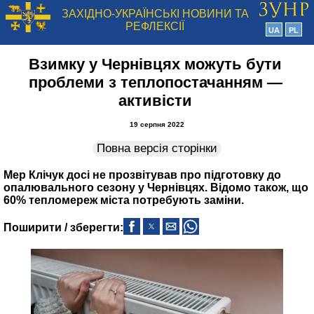
ЗАХІДНО-УКРАЇНСЬКІ НОВИНИ ТА
РЕФЛЕКСІЇ
UA
PL
Взимку у Чернівцях можуть бути
проблеми з теплопостачанням —
активісти
19 серпня 2022
Повна версія сторінки
Мер Клічук досі не прозвітував про підготовку до
опалювального сезону у Чернівцях. Відомо також, що
60% тепломереж міста потребують заміни.
Поширити / зберегти: