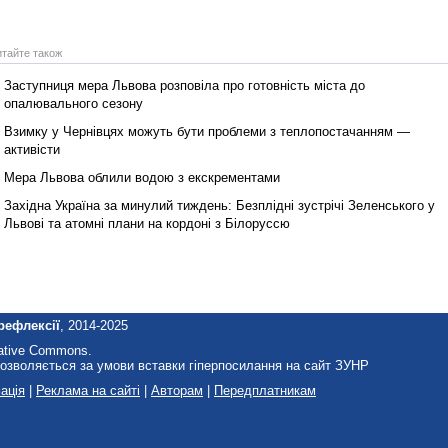
итайте також
Заступниця мера Львова розповіла про готовність міста до
опалювального сезону
Взимку у Чернівцях можуть бути проблеми з теплопостачанням —
активісти
Мера Львова облили водою з екскрементами
Західна Україна за минулий тиждень: Безплідні зустрічі Зеленського у
Львові та атомні плани на кордоні з Білоруссю
рефлексії
, 2014-2025
eative Commons.
озволяється за умови вставки гіперпосилання на сайт ЗУНР
ація
|
Реклама на сайті
|
Авторам
|
Передплатникам