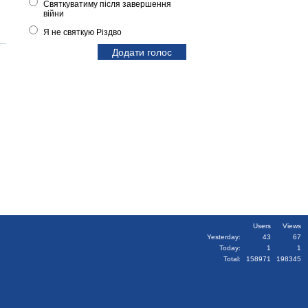
Святкуватиму після завершення
війни
Я не святкую Різдво
Users
Views
Yesterday:
43
67
Today:
1
1
Total:
158971
198345