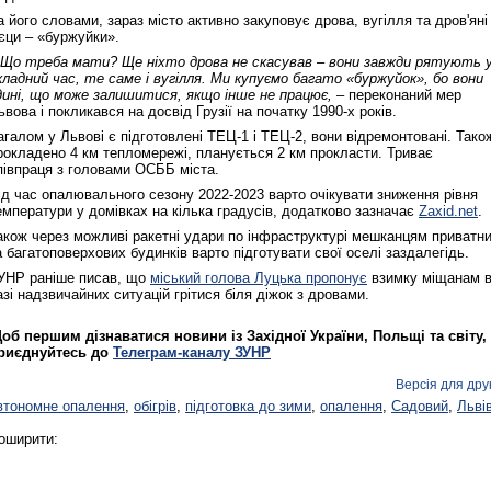
а його словами, зараз місто активно закуповує дрова, вугілля та дров'яні
'єци – «буржуйки».
 Що треба мати? Ще ніхто дрова не скасував – вони завжди рятують 
кладний час, те саме і вугілля. Ми купуємо багато «буржуйок», бо вони
дині, що може залишитися, якщо інше не працює, –
переконаний мер
ьвова і покликався на досвід Грузії на початку 1990‑х років.
агалом у Львові є підготовлені ТЕЦ-1 і ТЕЦ-2, вони відремонтовані. Тако
рокладено 4 км тепломережі, планується 2 км прокласти. Триває
півпраця з головами ОСББ міста.
ід час опалювального сезону 2022-2023 варто очікувати зниження рівня
емператури у домівках на кілька градусів, додатково зазначає
Zaxid.net
.
акож через можливі ракетні удари по інфраструктурі мешканцям приватн
а багатоповерхових будинків варто підготувати свої оселі заздалегідь.
УНР раніше писав, що
міський голова Луцька пропонує
взимку міщанам 
азі надзвичайних ситуацій грітися біля діжок з дровами.
об першим дізнаватися новини із Західної України, Польщі та світу,
риєднуйтесь до
Телеграм-каналу ЗУНР
Версія для дру
втономне опалення
,
обігрів
,
підготовка до зими
,
опалення
,
Садовий
,
Льві
оширити: