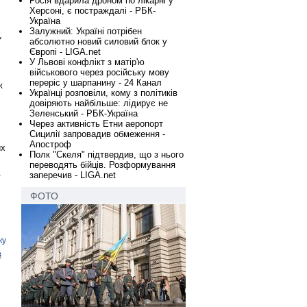
Росія вдарила дроном по лікарні у
Херсоні, є постраждалі - РБК-
Україна
Залужний: Україні потрібен
у
абсолютно новий силовий блок у
Європі - LIGA.net
У Львові конфлікт з матір'ю
військового через російську мову
переріс у шарпанину - 24 Канал
ж
Українці розповіли, кому з політиків
довіряють найбільше: лідирує не
Зеленський - РБК-Україна
Через активність Етни аеропорт
Сицилії запровадив обмеження -
Апостроф
их
Полк "Скеля" підтвердив, що з нього
переводять бійців. Розформування
в
заперечив - LIGA.net
ФОТО
ку
в