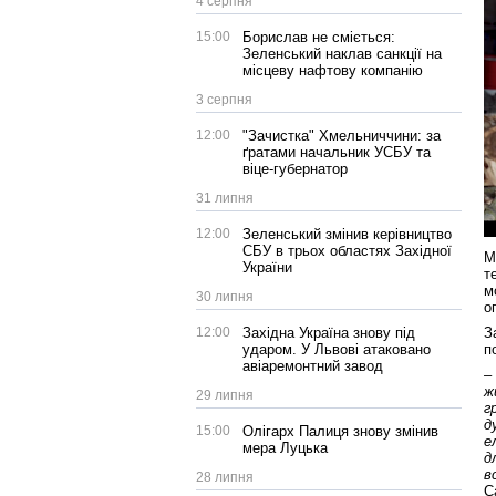
4 серпня
15:00
Борислав не сміється:
Зеленський наклав санкції на
місцеву нафтову компанію
3 серпня
12:00
"Зачистка" Хмельниччини: за
ґратами начальник УСБУ та
віце-губернатор
31 липня
12:00
Зеленський змінив керівництво
СБУ в трьох областях Західної
М
України
т
м
30 липня
о
З
12:00
Західна Україна знову під
п
ударом. У Львові атаковано
авіаремонтний завод
–
ж
29 липня
г
д
15:00
Олігарх Палиця знову змінив
е
мера Луцька
д
в
28 липня
С