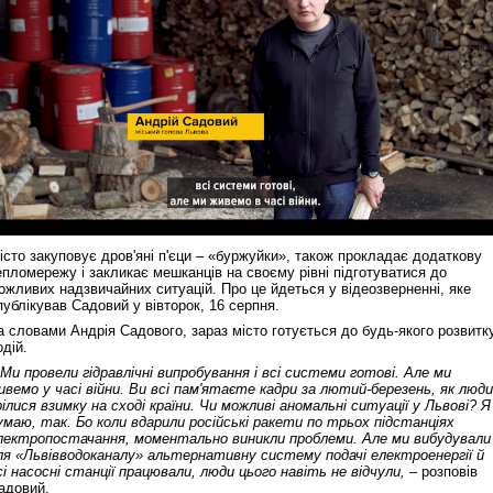
істо закуповує дров'яні п'єци – «буржуйки», також прокладає додаткову
епломережу і закликає мешканців на своєму рівні підготуватися до
ожливих надзвичайних ситуацій. Про це йдеться у відеозверненні, яке
публікував Садовий у вівторок, 16 серпня.
а словами Андрія Садового, зараз місто готується до будь-якого розвитк
одій.
 Ми провели гідравлічні випробування і всі системи готові. Але ми
ивемо у часі війни. Ви всі пам'ятаєте кадри за лютий-березень, як люди
рілися взимку на сході країни. Чи можливі аномальні ситуації у Львові? Я
умаю, так. Бо коли вдарили російські ракети по трьох підстанціях
лектропостачання, моментально виникли проблеми. Але ми вибудували
ля «Львівводоканалу» альтернативну систему подачі електроенергії й
сі насосні станції працювали, люди цього навіть не відчули, –
розповів
адовий.