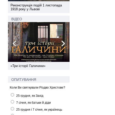
а
Реконструкція подій 1 листопада
Реконструкція подій 1 лис
1918 року у Львові
1918 року у Львові
ВІДЕО
ї
«Три історії Галичини»
Спільний інформпростір За
України
ОПИТУВАННЯ
Коли Ви святкували Різдво Христове?
25 грудня, як Захід
7 січня, як батьки й діди
25 грудня і 7 січня, як українець