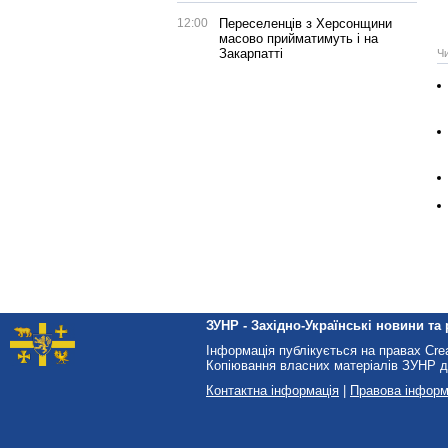
12:00
Переселенців з Херсонщини
масово прийматимуть і на
Закарпатті
Ч
ЗУНР - Західно-Українські новини та 
Інформація публікується на правах Cr
Копіювання власних матеріалів ЗУНР д
Контактна інформація
|
Правова інформ