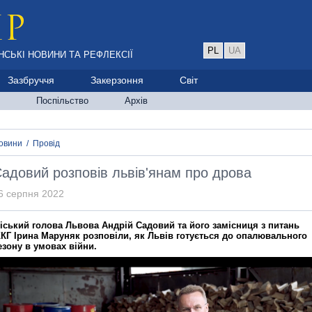
PL
UA
НСЬКІ НОВИНИ ТА РЕФЛЕКСІЇ
Зазбруччя
Закерзоння
Світ
Поспільство
Архів
овини
/
Провід
адовий розповів львів'янам про дрова
6 серпня 2022
іський голова Львова Андрій Садовий та його замісниця з питань
КГ Ірина Маруняк розповіли, як Львів готується до опалювального
езону в умовах війни.