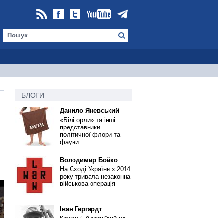
БЛОГИ
Данило Яневський
«Білі орли» та інші
представники
політичної флори та
фауни
Володимир Бойко
На Сході України з 2014
року тривала незаконна
військова операція
Іван Гергардт