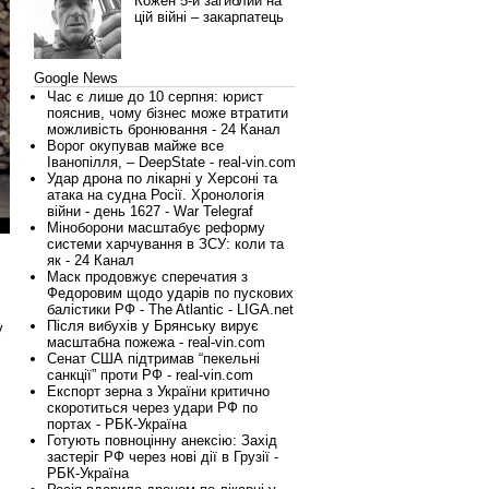
Кожен 5-й загиблий на
цій війні – закарпатець
Google News
Час є лише до 10 серпня: юрист
пояснив, чому бізнес може втратити
можливість бронювання - 24 Канал
Ворог окупував майже все
Іванопілля, – DeepState - real-vin.com
Удар дрона по лікарні у Херсоні та
атака на судна Росії. Хронологія
війни - день 1627 - War Telegraf
Міноборони масштабує реформу
системи харчування в ЗСУ: коли та
як - 24 Канал
Маск продовжує сперечатия з
Федоровим щодо ударів по пускових
балістики РФ - The Atlantic - LIGA.net
Після вибухів у Брянську вирує
у
масштабна пожежа - real-vin.com
Сенат США підтримав “пекельні
санкції” проти РФ - real-vin.com
Експорт зерна з України критично
скоротиться через удари РФ по
портах - РБК-Україна
Готують повноцінну анексію: Захід
застеріг РФ через нові дії в Грузії -
РБК-Україна