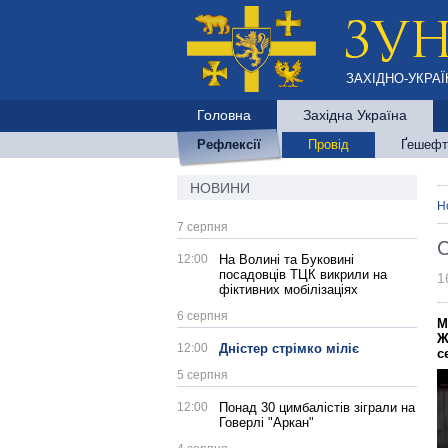
ЗАХІДНО-УКРАЇ
Головна
Західна Україна
Рефлексії
Провід
Ґешефт
НОВИНИ
Н
7 серпня
С
12:00
На Волині та Буковині
посадовців ТЦК викрили на
1
фіктивних мобілізаціях
6 серпня
М
Ж
12:00
Дністер стрімко міліє
с
5 серпня
12:00
Понад 30 цимбалістів зіграли на
Говерлі "Аркан"