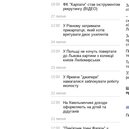
18:00
ФК "Карпати" став інструментом
З
рекрутингу (ВІДЕО)
п
–
27 липня
с
є
12:00
У Рівному затримали
Л
прикарпатця, який хотів
врятувати двох ухилянтів
З
п
24 липня
с
П
15:00
У Польщі не хочуть повертати
т
до Львова картини з колекції
князів Любомирських
Т
т
23 липня
З
15:00
У Яремче "джипери"
р
намагалися заблокувати роботу
екопосту
Щ
п
22 липня
12:00
На Хмельниччині доходи
а
оформляють на дітей та
дідуганів
П
21 липня
12:00
"Пам'ятник Ірині Фаріон" у