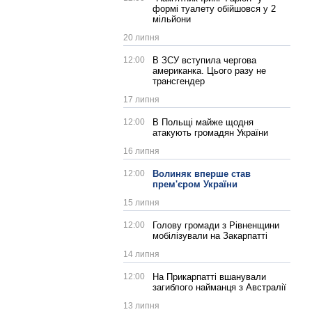
формі туалету обійшовся у 2
мільйони
20 липня
12:00
В ЗСУ вступила чергова
американка. Цього разу не
трансгендер
17 липня
12:00
В Польщі майже щодня
атакують громадян України
16 липня
12:00
Волиняк вперше став
прем'єром України
15 липня
12:00
Голову громади з Рівненщини
мобілізували на Закарпатті
14 липня
12:00
На Прикарпатті вшанували
загиблого найманця з Австралії
13 липня