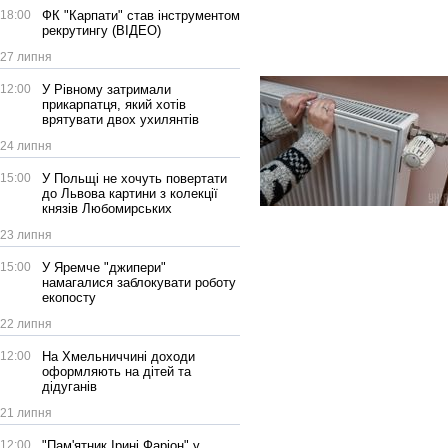
18:00
ФК "Карпати" став інструментом
рекрутингу (ВІДЕО)
27 липня
12:00
У Рівному затримали
прикарпатця, який хотів
врятувати двох ухилянтів
24 липня
15:00
У Польщі не хочуть повертати
до Львова картини з колекції
князів Любомирських
23 липня
15:00
У Яремче "джипери"
намагалися заблокувати роботу
екопосту
22 липня
12:00
На Хмельниччині доходи
оформляють на дітей та
дідуганів
21 липня
12:00
"Пам'ятник Ірині Фаріон" у