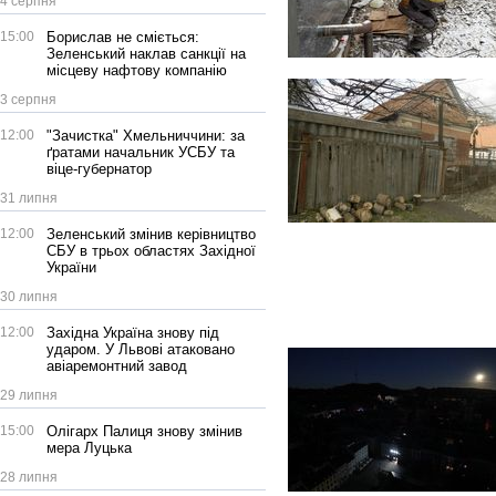
4 серпня
15:00
Борислав не сміється:
Зеленський наклав санкції на
місцеву нафтову компанію
3 серпня
12:00
"Зачистка" Хмельниччини: за
ґратами начальник УСБУ та
віце-губернатор
31 липня
12:00
Зеленський змінив керівництво
СБУ в трьох областях Західної
України
30 липня
12:00
Західна Україна знову під
ударом. У Львові атаковано
авіаремонтний завод
29 липня
15:00
Олігарх Палиця знову змінив
мера Луцька
28 липня