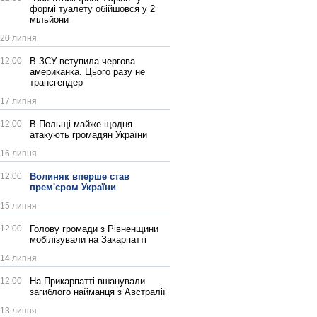
формі туалету обійшовся у 2
мільйони
20 липня
12:00
В ЗСУ вступила чергова
американка. Цього разу не
трансгендер
17 липня
12:00
В Польщі майже щодня
атакують громадян України
16 липня
12:00
Волиняк вперше став
прем'єром України
15 липня
12:00
Голову громади з Рівненщини
мобілізували на Закарпатті
14 липня
12:00
На Прикарпатті вшанували
загиблого найманця з Австралії
13 липня