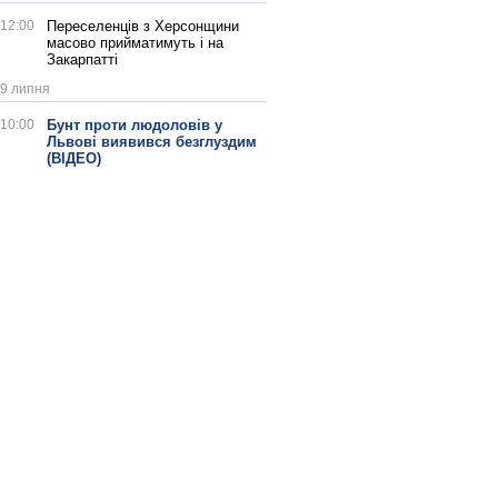
12:00
Переселенців з Херсонщини
масово прийматимуть і на
Закарпатті
9 липня
10:00
Бунт проти людоловів у
Львові виявився безглуздим
(ВІДЕО)