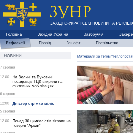
ЗАХІДНО-УКРАЇНСЬКІ НОВИНИ ТА РЕФЛЕКС
Головна
Західна Україна
Зазбруччя
Закерз
Рефлексії
Провід
Ґешефт
Поспільство
НОВИНИ
Матеріали за тегом "теплопоста
7 серпня
12:00
На Волині та Буковині
посадовців ТЦК викрили на
фіктивних мобілізаціях
6 серпня
12:00
Дністер стрімко міліє
5 серпня
12:00
Понад 30 цимбалістів зіграли на
Говерлі "Аркан"