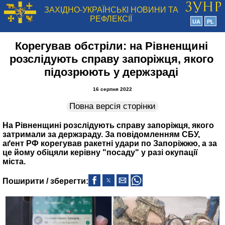
ЗАХІДНО-УКРАЇНСЬКІ НОВИНИ ТА
РЕФЛЕКСІЇ
UA
PL
Корегував обстріли: на Рівненщині
розслідують справу запоріжця, якого
підозрюють у держзраді
16 серпня 2022
Повна версія сторінки
На Рівненщині розслідують справу запоріжця, якого
затримали за держзраду. За повідомленням СБУ,
аґент РФ корегував ракетні удари по Запоріжжю, а за
це йому обіцяли керівну "посаду" у разі окупації
міста.
Поширити / зберегти: