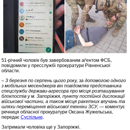
51-річний чоловік був завербованим аґентом ФСБ,
повідомили у пресслужбі прокуратури Рівненської
области.
– З березня по серпень цього року, за допомогою одного
з мобільних месенджерів він повідомляв представника
спецслужби держави-агресора про місця розташування
блокпостів у м. Запоріжжя, пункту постійної дислокації
військової частини, а також місця ракетних влучань та
шляхи переміщення військової техніки ЗСУ,
— коментує
речниця обласної прокуратури Оксана Жужельська,
передає
Суспільне
.
Затримали чоловіка ще у Запоріжжі.