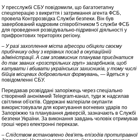
У пресслужбі СБУ повідомили, що багатоетапну
спецоперацію з викриття і затримання агента ФСБ,
провела Контррозвідка Служби безпеки. Він був
завербований кадровим співробітником 5 служби ФСБ
для проведення розвідувально-підривної діяльності у
прифронтових територіях регіону.
– У разі захоплення міста аґресори обіцяли своєму
прибічнику одну з керівних посад в окупаційній
адміністрації. А сам зловмисник планував приєднатися
до так званих «розстрільних груп» загарбників, щоб
катувати і вбивати українських захисників, у тому числі
бійців місцевих добровольчих формувань,
— йдеться у
повідомленні СБУ.
Передавав розвіддані запоріжець через спеціально
створений анонімний Telegram-канал, туди ж надсилав
світлини об'єктів. Одержані матеріали окупанти
використовували для коригування вогневих ударів по
Запоріжжю та планування диверсій, зазначають в Службі
безпеки України. За виконання завдань чоловік отримував
гроші через електронні перекази.
– Слідством встановлено дев'ять епізодів протиправної