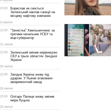
4 серпня
15:00
Борислав не сміється:
Зеленський наклав санкції на
місцеву нафтову компанію
3 серпня
12:00
"Зачистка" Хмельниччини: за
ґратами начальник УСБУ та
віце-губернатор
31 липня
12:00
Зеленський змінив керівництво
СБУ в трьох областях Західної
України
30 липня
12:00
Західна Україна знову під
ударом. У Львові атаковано
авіаремонтний завод
29 липня
15:00
Олігарх Палиця знову змінив
мера Луцька
28 липня