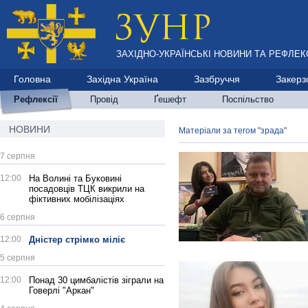
ЗАХІДНО-УКРАЇНСЬКІ НОВИНИ ТА РЕФЛЕКС
Головна
Західна Україна
Зазбруччя
Закерз
Рефлексії
Провід
Ґешефт
Поспільство
НОВИНИ
Матеріали за тегом "зрада"
7 серпня
12:00
На Волині та Буковині
посадовців ТЦК викрили на
фіктивних мобілізаціях
6 серпня
12:00
Дністер стрімко міліє
5 серпня
12:00
Понад 30 цимбалістів зіграли на
Говерлі "Аркан"