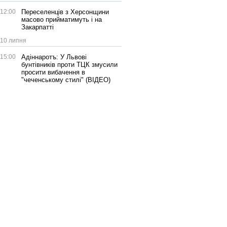
12:00
Переселенців з Херсонщини
масово прийматимуть і на
Закарпатті
10 липня
15:00
Адіннаротъ: У Львові
бунтівників проти ТЦК змусили
просити вибачення в
"чеченському стилі" (ВІДЕО)