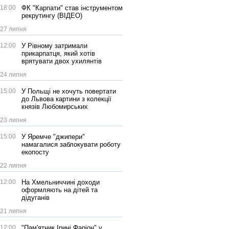
18:00
ФК "Карпати" став інструментом
рекрутингу (ВІДЕО)
27 липня
12:00
У Рівному затримали
прикарпатця, який хотів
врятувати двох ухилянтів
24 липня
15:00
У Польщі не хочуть повертати
до Львова картини з колекції
князів Любомирських
23 липня
15:00
У Яремче "джипери"
намагалися заблокувати роботу
екопосту
22 липня
12:00
На Хмельниччині доходи
оформляють на дітей та
дідуганів
21 липня
12:00
"Пам'ятник Ірині Фаріон" у