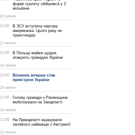
формі туалету обійшовся у 2
мільйони
20 липня
12:00
В ЗСУ вступила чергова
американка. Цього разу не
трансгендер
17 липня
12:00
В Польщі майже щодня
атакують громадян України
16 липня
12:00
Волиняк вперше став
прем'єром України
15 липня
12:00
Голову громади з Рівненщини
мобілізували на Закарпатті
14 липня
12:00
На Прикарпатті вшанували
загиблого найманця з Австралії
13 липня