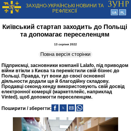
ЗАХІДНО-УКРАЇНСЬКІ НОВИНИ ТА
РЕФЛЕКСІЇ
UA
PL
Київський стартап заходить до Польщі
та допомагає переселенцям
13 серпня 2022
Повна версія сторінки
Підприємці, засновники компанії Lalafo, під приводом
війни втікли з Києва та перемістили свій бізнес до
Польщі. Правда, тут вони до своєї основної
діяльности додали ще й благодійну складову.
Продавці секонд‑хенду використовують свій досвід
електронної комерції (маркетплейс, наприклад
Vinted), щоб допомогти переселенцям.
Поширити / зберегти: