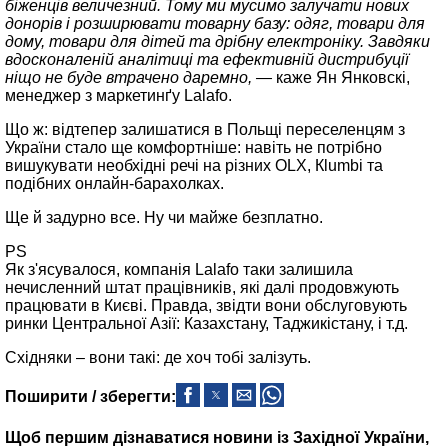
біженців величезний. Тому ми мусимо залучати нових
донорів і розширювати товарну базу: одяг, товари для
дому, товари для дітей та дрібну електроніку. Завдяки
вдосконаленій аналітиці та ефективній дистрибуції
ніщо не буде втрачено даремно, —
каже Ян Янковскі,
менеджер з маркетинґу Lalafo.
Що ж: відтепер залишатися в Польщі переселенцям з
України стало ще комфортніше: навіть не потрібно
вишукувати необхідні речі на різних OLX, Кlumbi та
подібних онлайн‑барахолках.
Ще й задурно все. Ну чи майже безплатно.
PS
Як з'ясувалося, компанія Lalafo таки залишила
нечисленний штат працівників, які далі продовжують
працювати в Києві. Правда, звідти вони обслуговують
ринки Центральної Азії: Казахстану, Таджикістану, і т.д.
Східняки – вони такі: де хоч тобі залізуть.
Поширити / зберегти:
Щоб першим дізнаватися новини із Західної України,