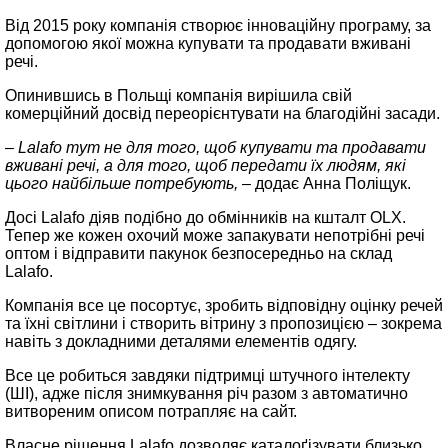
Від 2015 року компанія створює інноваційну програму, за
допомогою якої можна купувати та продавати вживані
речі.
Опинившись в Польщі компанія вирішила свій
комерційний досвід переорієнтувати на благодійні засади.
– Lalafo тут не для того, щоб купувати та продавати
вживані речі, а для того, щоб передати їх людям, які
цього найбільше потребують, –
додає Анна Поліщук.
Досі Lalafo діяв подібно до обмінників на кшталт OLX.
Тепер же кожен охочий може запакувати непотрібні речі
оптом і відправити пакунок безпосередньо на склад
Lalafo.
Компанія все це посортує, зробить відповідну оцінку речей
та їхні світлини і створить вітрину з пропозицією – зокрема
навіть з докладними деталями елементів одягу.
Все це робиться завдяки підтримці штучного інтелекту
(ШІ), адже після знимкування річ разом з автоматично
витвореним описом потрапляє на сайт.
Власне рішення Lalafo дозволяє каталоґізувати близько