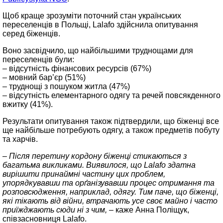
Щоб краще зрозуміти поточний стан українських
переселенців в Польщі, Lalafo здійснила опитування
серед біженців.
Воно засвідчило, що найбільшими труднощами для
переселенців були:
– відсутність фінансових ресурсів (67%)
– мовний бар’єр (51%)
– труднощі з пошуком житла (47%)
– відсутність елементарного одягу та речей повсякденного
вжитку (41%).
Результати опитування також підтвердили, що біженці все
ще найбільше потребують одягу, а також предметів побуту
та харчів.
– Після перетину кордону біженці стикаються з
багатьма викликами. Виявилося, що Lalafo здатна
вирішити принаймні частину цих проблем,
упорядкувавши та орґанізувавши процес отримання та
розповсюдження, наприклад, одягу. Тим паче, що біженці,
які тікають від війни, втрачають усе своє майно і часто
приїжджають сюди ні з чим,
– каже Анна Поліщук,
співзасновниця Lalafo.