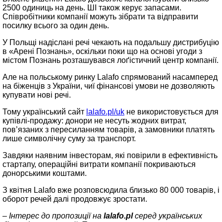
2500 одиниць на день. ШІ також керує запасами.
Співробітники компанії можуть зібрати та відправити
посилку всього за один день.
У Польщі надіслані речі чекають на подальшу дистрибуцію
в «Арені Познань», оскільки поки що на основі угоди з
містом Познань розташувався лоґістичний центр компанії.
Але на польському ринку Lalafo спрямований насамперед
на біженців з України, чиї фінансові умови не дозволяють
купувати нові речі.
Тому український сайт
lalafo.pl/uk
не використовується для
купівлі-продажу: донори не несуть жодних витрат,
пов’язаних з пересиланням товарів, а замовники платять
лише символічну суму за транспорт.
Завдяки наявним інвесторам, які повірили в ефективність
стартапу, операційні витрати компанії покриваються
донорськими коштами.
З квітня Lalafo вже розповсюдила близько 80 000 товарів, і
оборот речей далі продовжує зростати.
– Інтерес до пропозиції на
lalafo.pl
серед українських