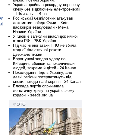
Межа. Новини України.
Україна пройшла рекордну серпневу
спеку без відключень електроенергії,
– Шмигаль - LB.ua
ку
Російський безпілотник атакував
локомотив поїзда Суми – Київ,
ні
пасажирів евакуювали - Межа.
Новини України.
У Києві є загиблий внаслідок нічної
атаки РФ - РБК-Україна
Під час нічної атаки ППО не збила
жодної балістичної ракети -
Дзеркало тижня
Ворог уночі завдав удару по
Київщині, вбивши та покалічивши
людей, зокрема й дітей - 24 Канал
Похолодання йде в Україну, але
деякі регіони потерпатимуть від
спеки: погода на 8 серпня - 24 Канал
Блокада портів спричинила
логістичну кризу на українському
кордоні - seeds.org.ua
ФОТО