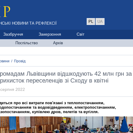
PL
UA
НСЬКІ НОВИНИ ТА РЕФЛЕКСІЇ
Зазбруччя
Закерзоння
Світ
Поспільство
Архів
овини
/
Провід
ромадам Львівщини відшкодують 42 млн грн за
рихисток переселенців зі Сходу в квітні
 серпня 2022
деться про всі витрати пов'язані з теплопостачанням,
одопостачанням та водовідведенням, електропостачанням,
азопостачанням, купівлею дров, пелетів та вугілля.