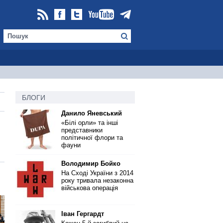
БЛОГИ
Данило Яневський
«Білі орли» та інші
представники
політичної флори та
фауни
Володимир Бойко
На Сході України з 2014
року тривала незаконна
військова операція
Іван Гергардт