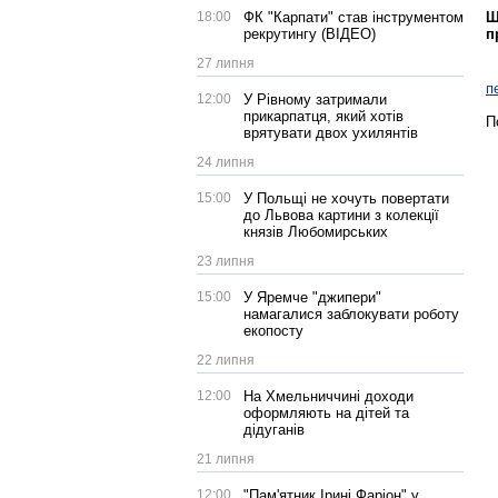
Щ
18:00
ФК "Карпати" став інструментом
п
рекрутингу (ВІДЕО)
27 липня
п
12:00
У Рівному затримали
прикарпатця, який хотів
П
врятувати двох ухилянтів
24 липня
15:00
У Польщі не хочуть повертати
до Львова картини з колекції
князів Любомирських
23 липня
15:00
У Яремче "джипери"
намагалися заблокувати роботу
екопосту
22 липня
12:00
На Хмельниччині доходи
оформляють на дітей та
дідуганів
21 липня
12:00
"Пам'ятник Ірині Фаріон" у