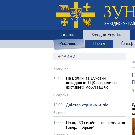
ЗАХІДНО-УКРАЇ
Головна
Західна Україна
Рефлексії
Провід
Ґешефт
НОВИНИ
Н
7 серпня
Г
12:00
На Волині та Буковині
п
посадовців ТЦК викрили на
фіктивних мобілізаціях
9
6 серпня
Й
12:00
Дністер стрімко міліє
в
5 серпня
г
12:00
Понад 30 цимбалістів зіграли на
Говерлі "Аркан"