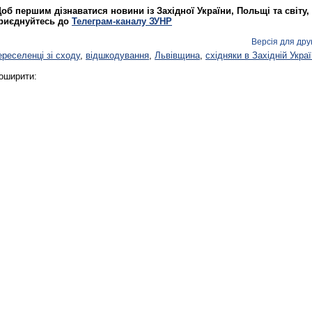
об першим дізнаватися новини із Західної України, Польщі та світу,
риєднуйтесь до
Телеграм-каналу ЗУНР
Версія для дру
ереселенці зі сходу
,
відшкодування
,
Львівщина
,
східняки в Західній Украї
оширити: