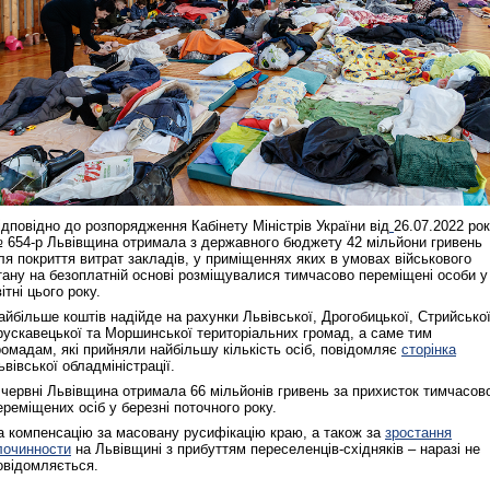
ідповідно до розпорядження Кабінету Міністрів України від
26.07.2022 ро
 654-р Львівщина отримала з державного бюджету 42 мільйони гривень
ля покриття витрат закладів, у приміщеннях яких в умовах військового
тану на безоплатній основі розміщувалися тимчасово переміщені особи у
вітні цього року.
айбільше коштів надійде на рахунки Львівської, Дрогобицької, Стрийської
рускавецької та Моршинської територіальних громад, а саме тим
ромадам, які прийняли найбільшу кількість осіб, повідомляє
сторінка
ьвівської обладміністрації.
 червні Львівщина отримала 66 мільйонів гривень за прихисток тимчасов
ереміщених осіб у березні поточного року.
а компенсацію за масовану русифікацію краю, а також за
зростання
лочинности
на Львівщині з прибуттям переселенців‑східняків – наразі не
овідомляється.