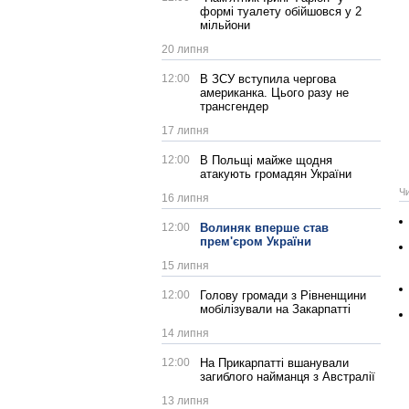
формі туалету обійшовся у 2
мільйони
20 липня
12:00
В ЗСУ вступила чергова
американка. Цього разу не
трансгендер
17 липня
12:00
В Польщі майже щодня
атакують громадян України
Ч
16 липня
12:00
Волиняк вперше став
прем'єром України
15 липня
12:00
Голову громади з Рівненщини
мобілізували на Закарпатті
14 липня
12:00
На Прикарпатті вшанували
загиблого найманця з Австралії
13 липня