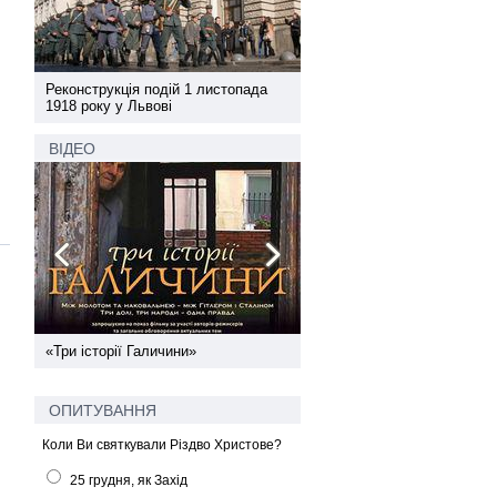
а
Реконструкція подій 1 листопада
Реконструкція подій 1 лис
1918 року у Львові
1918 року у Львові
ВІДЕО
ї
«Три історії Галичини»
Спільний інформпростір За
України
ОПИТУВАННЯ
Коли Ви святкували Різдво Христове?
25 грудня, як Захід