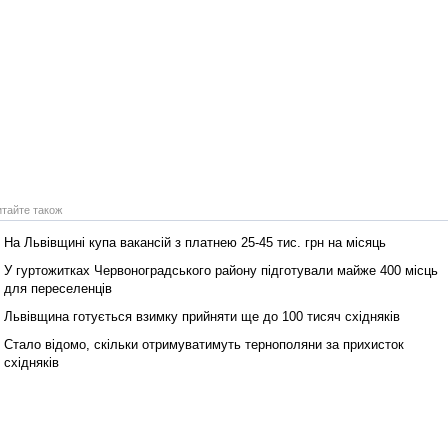
Реконструкція подій 1 листопад
1918 року у Львові
итайте також
На Львівщині купа вакансій з платнею 25‑45 тис. грн на місяць
У гуртожитках Червоноградського району підготували майже 400 місць
для переселенців
Львівщина готується взимку прийняти ще до 100 тисяч східняків
Спільний інформпростір Західно
України
Стало відомо, скільки отримуватимуть тернополяни за прихисток
східняків