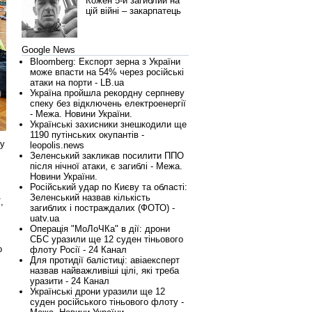
Кожен 5-й загиблий на
цій війні – закарпатець
Google News
Bloomberg: Експорт зерна з України
може впасти на 54% через російські
атаки на порти - LB.ua
Україна пройшла рекордну серпневу
спеку без відключень електроенергії
- Межа. Новини України.
Українські захисники знешкодили ще
1190 путінських окупантів -
ку
leopolis.news
Зеленський закликав посилити ППО
після нічної атаки, є загиблі - Межа.
Новини України.
Російський удар по Києву та області:
Зеленський назвав кількість
,
загиблих і постраждалих (ФОТО) -
uatv.ua
Операція "МоЛоЧКа" в дії: дрони
СБС уразили ще 12 суден тіньового
о
флоту Росії - 24 Канал
Для протидії балістиці: авіаексперт
назвав найважливіші цілі, які треба
уразити - 24 Канал
Українські дрони уразили ще 12
суден російського тіньового флоту -