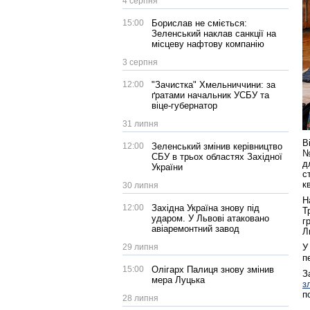
4 серпня
15:00
Борислав не сміється:
Зеленський наклав санкції на
місцеву нафтову компанію
3 серпня
12:00
"Зачистка" Хмельниччини: за
ґратами начальник УСБУ та
віце-губернатор
31 липня
В
12:00
Зеленський змінив керівництво
№
СБУ в трьох областях Західної
д
України
с
к
30 липня
Н
12:00
Західна Україна знову під
Т
ударом. У Львові атаковано
г
авіаремонтний завод
Л
У
29 липня
п
15:00
Олігарх Палиця знову змінив
З
мера Луцька
з
п
28 липня