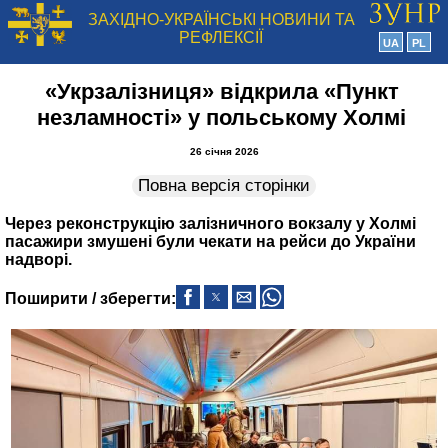
ЗАХІДНО-УКРАЇНСЬКІ НОВИНИ ТА
РЕФЛЕКСІЇ
UA
PL
«Укрзалізниця» відкрила «Пункт
незламності» у польському Холмі
26 січня 2026
Повна версія сторінки
Через реконструкцію залізничного вокзалу у Холмі
пасажири змушені були чекати на рейси до України
надворі.
Поширити / зберегти: