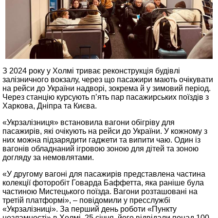
З 2024 року у Холмі триває реконструкція будівлі
залізничного вокзалу, через що пасажири мають очікувати
на рейси до України надворі, зокрема й у зимовий період.
Через станцію курсують пʼять пар пасажирських поїздів з
Харкова, Дніпра та Києва.
«Укрзалізниця» встановила вагони обігріву для
пасажирів, які очікують на рейси до України. У кожному з
них можна підзарядити гаджети та випити чаю. Один із
вагонів обладнаний ігровою зоною для дітей та зоною
догляду за немовлятами.
«У другому вагоні для пасажирів представлена частина
колекції фоторобіт Говарда Баффетта, яка раніше була
частиною Мистецького поїзда. Вагони розташовані на
третій платформі», – повідомили у пресслужбі
«Укрзалізниці». За перший день роботи «Пункту
незламності» в Холмі, 25 січня, його відвідали понад 100