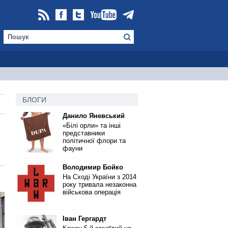
БЛОГИ
Данило Яневський
«Білі орли» та інші
представники
політичної флори та
фауни
Володимир Бойко
На Сході України з 2014
року тривала незаконна
військова операція
Іван Гергардт