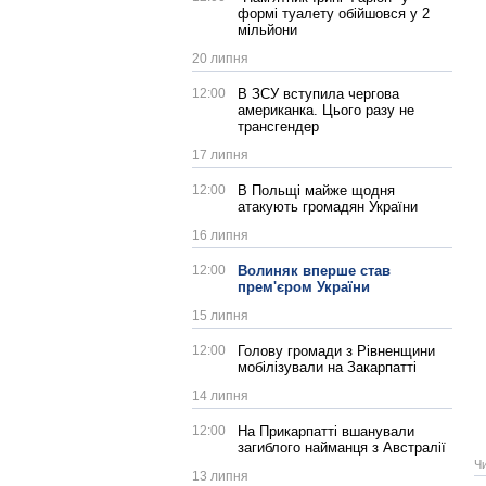
формі туалету обійшовся у 2
мільйони
20 липня
12:00
В ЗСУ вступила чергова
американка. Цього разу не
трансгендер
17 липня
12:00
В Польщі майже щодня
атакують громадян України
16 липня
12:00
Волиняк вперше став
прем'єром України
15 липня
12:00
Голову громади з Рівненщини
мобілізували на Закарпатті
14 липня
12:00
На Прикарпатті вшанували
загиблого найманця з Австралії
Ч
13 липня