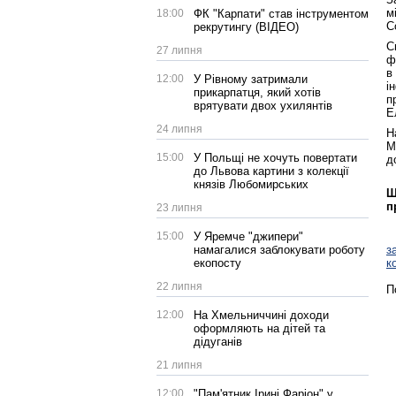
м
18:00
ФК "Карпати" став інструментом
C
рекрутингу (ВІДЕО)
С
27 липня
ф
в
12:00
У Рівному затримали
і
прикарпатця, який хотів
п
врятувати двох ухилянтів
Е
24 липня
Н
М
15:00
У Польщі не хочуть повертати
д
до Львова картини з колекції
князів Любомирських
Щ
п
23 липня
15:00
У Яремче "джипери"
намагалися заблокувати роботу
з
екопосту
к
22 липня
П
12:00
На Хмельниччині доходи
оформляють на дітей та
дідуганів
21 липня
12:00
"Пам'ятник Ірині Фаріон" у