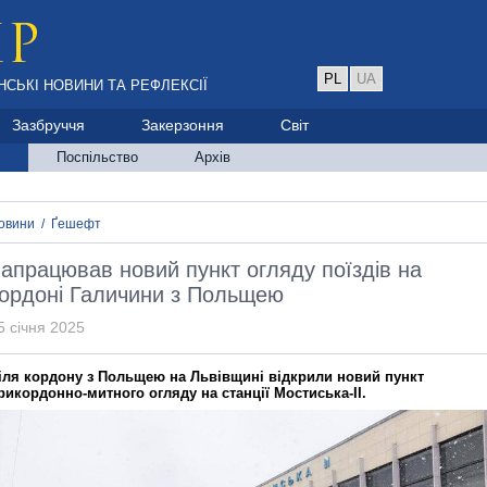
PL
UA
НСЬКІ НОВИНИ ТА РЕФЛЕКСІЇ
Зазбруччя
Закерзоння
Світ
Поспільство
Архів
овини
/
Ґешефт
апрацював новий пункт огляду поїздів на
ордоні Галичини з Польщею
5 січня 2025
іля кордону з Польщею на Львівщині відкрили новий пункт
рикордонно-митного огляду на станції Мостиська-II.