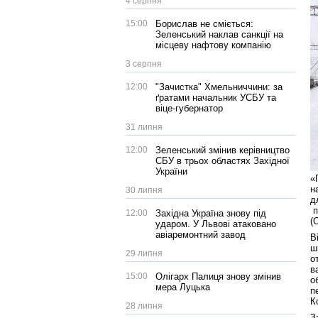
4 серпня
15:00
Борислав не сміється:
Зеленський наклав санкції на
місцеву нафтову компанію
3 серпня
12:00
"Зачистка" Хмельниччини: за
ґратами начальник УСБУ та
віце-губернатор
31 липня
12:00
Зеленський змінив керівництво
СБУ в трьох областях Західної
України
«
н
30 липня
д
п
12:00
Західна Україна знову під
(
ударом. У Львові атаковано
авіаремонтний завод
В
ш
29 липня
о
в
15:00
Олігарх Палиця знову змінив
о
мера Луцька
п
К
28 липня
З