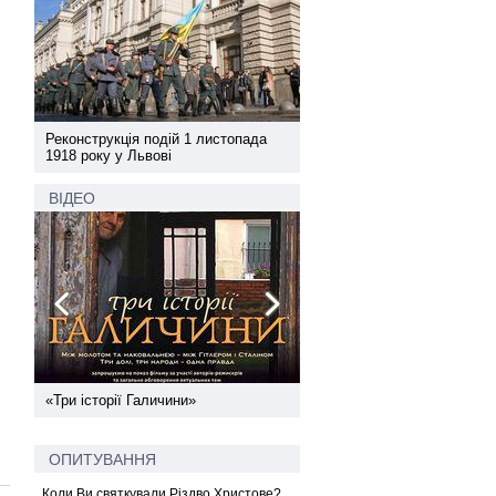
а
Реконструкція подій 1 листопада
Реконструкція подій 1 лис
1918 року у Львові
1918 року у Львові
ВІДЕО
ї
«Три історії Галичини»
Спільний інформпростір За
України
ОПИТУВАННЯ
Коли Ви святкували Різдво Христове?