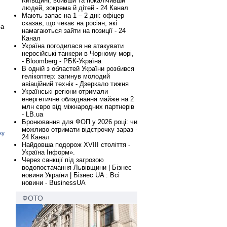
Київщині, вбивши та покалічивши
людей, зокрема й дітей - 24 Канал
Мають запас на 1 – 2 дні: офіцер
сказав, що чекає на росіян, які
ва
намагаються зайти на позиції - 24
Канал
Україна погодилася не атакувати
неросійські танкери в Чорному морі,
- Bloomberg - РБК-Україна
В одній з областей України розбився
гелікоптер: загинув молодий
авіаційний технік - Дзеркало тижня
Українські регіони отримали
енергетичне обладнання майже на 2
млн євро від міжнародних партнерів
- LB.ua
Бронювання для ФОП у 2026 році: чи
можливо отримати відстрочку зараз -
ку
24 Канал
Найдовша подорож XVIII століття -
Україна Інформ».
Через санкції під загрозою
водопостачання Львівщини | Бізнес
новини України | Бізнес UA : Всі
новини - BusinessUA
ФОТО