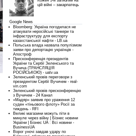
Кожен 5-й загиблий на
цій війні – закарпатець
Google News
Bloomberg: Україна погодилася не
атакувати неросійські танкери та
інфраструктуру для експорту
казахстанської нафти - LB.ua
Польська влада назвала популізмом
заяви про депортацію українців -
Апостроф
Пресконференція президентів
України та Сербії Зеленського та
Вучича (ТРАНСЛЯЦІЯ
РОСІЙСЬКОЮ) - uatv.ua
і
Зеленський провів переговори з
президентом Сербії Вучичем - real-
vin.com
Зеленський провів пресконференцію
з Вучичем - 24 Канал
«Мадяр» заявив про ураження 12
суден «тіньового флоту» Росії за
тиждень - RFI
Великі магазини можуть піти в
минуле через війну | Бізнес новини
України | Бізнес UA : Всі новини -
BusinessUA
Ворог уночі завдав удару по