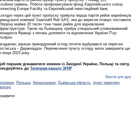
ільйони гривень. Роботи профінансували фонд Європейського союзу
onnecting Europe Facility та Європейський інвестиційний банк.
ьогодні через цей пункт пропуску прибула перша партія рейок виробницт
ранцузької компанії Saarstahl Rail SAS, яка до вересня планує поставити
 Україну майже 20 тисяч тонн таких рейок для відновлення
нфраструктури. Також на Львівщину прибув спеціальний уповноважений
резидента Франції з питань допомоги та відновлення України П’єр
льброн.
агадаємо, раніше прикордонний огляд потягів відбувався на перегоні
остиська – Держкордон. Перенесення пункту огляду мали завершити ще
о кінця 2023 року.
об першим дізнаватися новини із Західної України, Польщі та світу,
риєднуйтесь до
Телеграм-каналу ЗУНР
Версія для дру
алізниця
,
Польща
,
Укрзалізниця
,
Львівська область
,
пункт перетину
ордону
оширити: