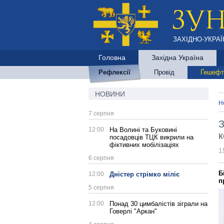
ЗАХІДНО-УКРАЇ
Головна
Західна Україна
Рефлексії
Провід
Ґешефт
НОВИНИ
Н
7 серпня
З
12:00
На Волині та Буковині
к
посадовців ТЦК викрили на
фіктивних мобілізаціях
1
6 серпня
Б
12:00
Дністер стрімко міліє
п
5 серпня
12:00
Понад 30 цимбалістів зіграли на
Говерлі "Аркан"