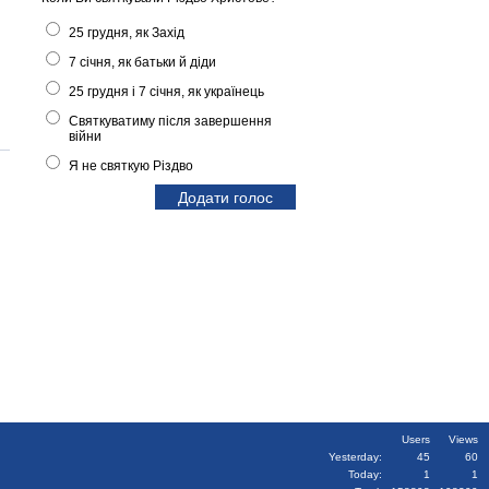
25 грудня, як Захід
7 січня, як батьки й діди
25 грудня і 7 січня, як українець
Святкуватиму після завершення
війни
Я не святкую Різдво
Users
Views
Yesterday:
45
60
Today:
1
1