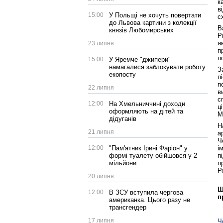
к
в
15:00
У Польщі не хочуть повертати
с
до Львова картини з колекції
В
князів Любомирських
P
я
23 липня
п
п
15:00
У Яремче "джипери"
намагалися заблокувати роботу
З
екопосту
п
п
22 липня
в
с
12:00
На Хмельниччині доходи
ц
оформляють на дітей та
М
дідуганів
Н
21 липня
а
Ч
12:00
"Пам'ятник Ірині Фаріон" у
і
формі туалету обійшовся у 2
п
мільйони
п
Р
20 липня
Щ
12:00
В ЗСУ вступила чергова
п
американка. Цього разу не
трансгендер
17 липня
Ч