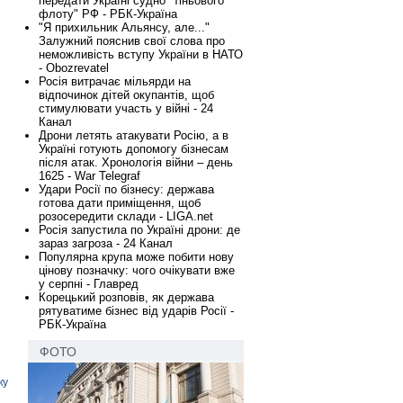
передати Україні судно "тіньового
флоту" РФ - РБК-Україна
"Я прихильник Альянсу, але..."
Залужний пояснив свої слова про
неможливість вступу України в НАТО
- Obozrevatel
Росія витрачає мільярди на
відпочинок дітей окупантів, щоб
стимулювати участь у війні - 24
Канал
Дрони летять атакувати Росію, а в
Україні готують допомогу бізнесам
після атак. Хронологія війни – день
1625 - War Telegraf
Удари Росії по бізнесу: держава
готова дати приміщення, щоб
розосередити склади - LIGA.net
Росія запустила по Україні дрони: де
зараз загроза - 24 Канал
Популярна крупа може побити нову
цінову позначку: чого очікувати вже
у серпні - Главред
Корецький розповів, як держава
рятуватиме бізнес від ударів Росії -
РБК-Україна
ФОТО
ку