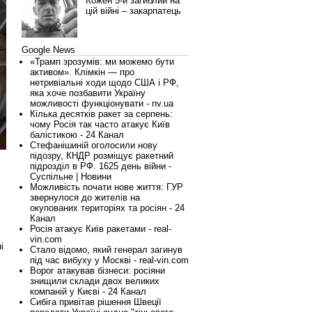
Кожен 5-й загиблий на
цій війні – закарпатець
Google News
«Трамп зрозумів: ми можемо бути
активом». Клімкін — про
нетривіальні ходи щодо США і РФ,
яка хоче позбавити Україну
можливості функціонувати - nv.ua
Кілька десятків ракет за серпень:
чому Росія так часто атакує Київ
балістикою - 24 Канал
Стефанішиній оголосили нову
підозру, КНДР розміщує ракетний
,
підрозділ в РФ. 1625 день війни -
Суспільне | Новини
Можливість почати нове життя: ГУР
звернулося до жителів на
окупованих територіях та росіян - 24
Канал
Росія атакує Київ ракетами - real-
vin.com
і
Стало відомо, який генерал загинув
під час вибуху у Москві - real-vin.com
Ворог атакував бізнеси: росіяни
знищили склади двох великих
компаній у Києві - 24 Канал
Сибіга привітав рішення Швеції