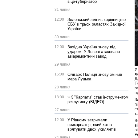
віце-губернатор
31 липня
12:00
Зеленський змінив керівництво
СБУ в трьох областях Західної
України
30 липня
12:00
Західна Україна знову під
ударом. У Львові атаковано
авіаремонтний завод
29 липня
У
я
15:00
Олігарх Палиця знову змінив
Д
мера Луцька
П
28 липня
р
п
18:00
ФК "Карпати" став інструментом
З
рекрутингу (ВІДЕО)
п
с
27 липня
т
12:00
У Рівному затримали
В
прикарпатця, який хотів
в
врятувати двох ухилянтів
в
Р
24 липня