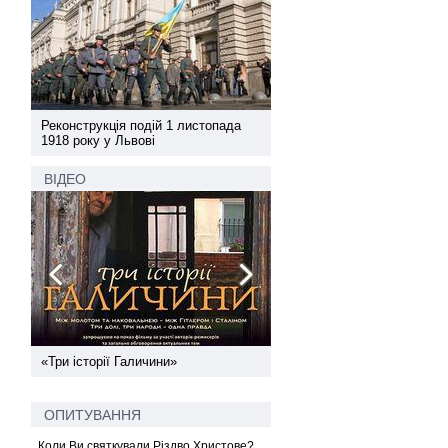
а
Реконструкція подій 1 листопада
Реконструкція подій 1 лис
1918 року у Львові
1918 року у Львові
ВІДЕО
ї
«Три історії Галичини»
Спільний інформпростір За
України
ОПИТУВАННЯ
Коли Ви святкували Різдво Христове?