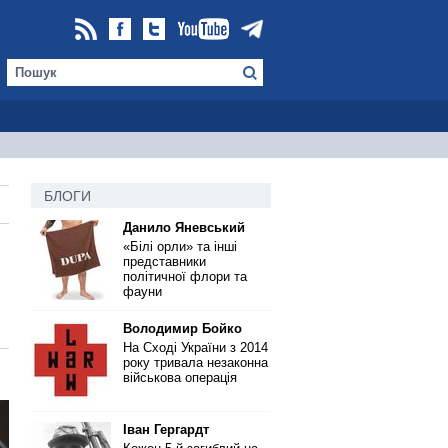
БЛОГИ
Данило Яневський
«Білі орли» та інші
представники
політичної флори та
фауни
Володимир Бойко
На Сході України з 2014
року тривала незаконна
військова операція
Іван Гергардт