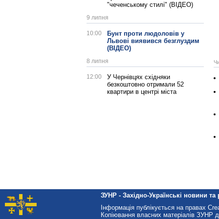
"чеченському стилі" (ВІДЕО)
9 липня
10:00
Бунт проти людоловів у
Львові виявився безглуздим
(ВІДЕО)
8 липня
Ч
12:00
У Чернівцях східняки
безкоштовно отримали 52
квартири в центрі міста
ЗУНР - Західно-Українські новини та 
Інформація публікується на правах Cr
Копіювання власних матеріалів ЗУНР д