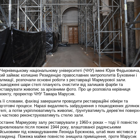
 Чернівецькому національному університеті (ЧНУ) імені Юрія Федьковича
кий займає колишню Резиденцію православних митрополитів Буковини і
алмації, розпочали основні роботи з реставрації Мармурової зали.
ошкоджені шари стелі планують очистити від залишків фарби та
еставрувати живопис за архівними фото. Про це розповіла керівниця
роекту, проректор ЧНУ Тамара Марусик.
а її словами, фахівці завершили проводити реставраційні обміри та
ідготовчі процеси. Наразі видаляють забруднення з пошкоджених ділянок
телі, а потім укріплюватимуть живопис, ґрунтуватимуть дерев’яні поверхн
а частково реконструюватимуть стелю зали.
останнє Мармурову залу реставрували у 1960-х роках – тоді її повністю
ідновлювали після пожежі 1944 року, влаштованої радянськими
ійськовими під командуванням Леоніда Брєжнєва, штаб яких містився у
езиденці. Пожежа майже повністю знищила приміщення, проте Марусик