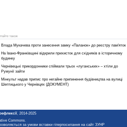
итайте також
Влада Мукачева проти занесення замку «Паланок» до реєстру пам'яток
На Івано-Франківщині відкрили прихисток для східняків в історичному
будинку
Чернівецькі прикордонники спіймали трьох «луганських» – хтіли до
Румунії зайти
Мінкульт надав припис про негайне припинення будівництва на вулиці
Шептицького у Чернівцях (ДОКУМЕНТ)
рефлексії
, 2014-2025
eative Commons.
озволяється за умови вставки гіперпосилання на сайт ЗУНР