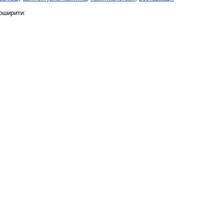
оширити:
Реконструкція подій 1 листопад
1918 року у Львові
Спільний інформпростір Західно
України