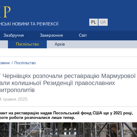
PL
UA
НСЬКІ НОВИНИ ТА РЕФЛЕКСІЇ
Зазбруччя
Закерзоння
Світ
Поспільство
Архів
овини
/
Поспільство
 Чернівцях розпочали реставрацію Мармурової
али колишньої Резиденції православних
итрополитів
4 травня 2025
рант на реставрацію надав Посольський фонд США ще у 2021 році,
роте роботи розпочалися лише тепер.