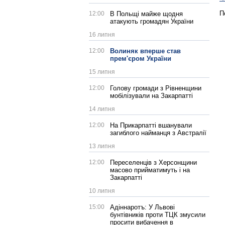
П
12:00
В Польщі майже щодня
атакують громадян України
16 липня
12:00
Волиняк вперше став
прем'єром України
15 липня
12:00
Голову громади з Рівненщини
мобілізували на Закарпатті
14 липня
12:00
На Прикарпатті вшанували
загиблого найманця з Австралії
13 липня
12:00
Переселенців з Херсонщини
масово прийматимуть і на
Закарпатті
10 липня
15:00
Адіннаротъ: У Львові
бунтівників проти ТЦК змусили
просити вибачення в