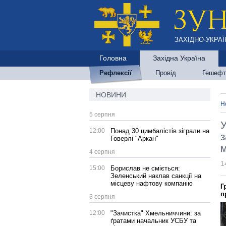
ЗАХІДНО-УКРАЇ
Головна
Західна Україна
Рефлексії
Провід
Ґешефт
НОВИНИ
Н
5 серпня
У
12:00
Понад 30 цимбалістів зіграли на
з
Говерлі "Аркан"
м
4 серпня
1
15:00
Борислав не сміється:
Зеленський наклав санкції на
місцеву нафтову компанію
Г
п
3 серпня
12:00
"Зачистка" Хмельниччини: за
ґратами начальник УСБУ та