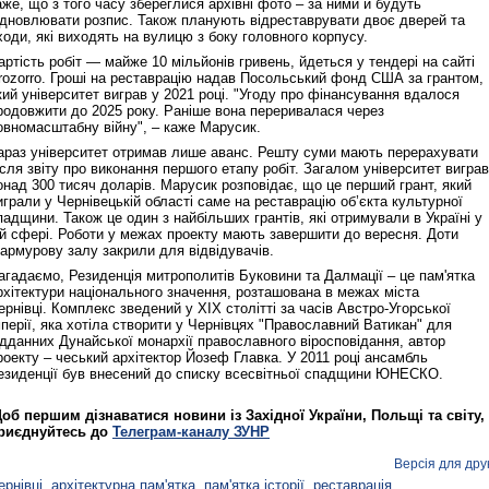
аже, що з того часу збереглися архівні фото – за ними й будуть
ідновлювати розпис. Також планують відреставрувати двоє дверей та
ходи, які виходять на вулицю з боку головного корпусу.
артість робіт — майже 10 мільйонів гривень, йдеться у тендері на сайті
rozorro. Гроші на реставрацію надав Посольський фонд США за грантом,
кий університет виграв у 2021 році. "Угоду про фінансування вдалося
родовжити до 2025 року. Раніше вона переривалася через
овномасштабну війну", – каже Марусик.
араз університет отримав лише аванс. Решту суми мають перерахувати
ісля звіту про виконання першого етапу робіт. Загалом університет виграв
онад 300 тисяч доларів. Марусик розповідає, що це перший грант, який
играли у Чернівецькій області саме на реставрацію об’єкта культурної
падщини. Також це один з найбільших грантів, які отримували в Україні у
ій сфері. Роботи у межах проекту мають завершити до вересня. Доти
армурову залу закрили для відвідувачів.
агадаємо, Резиденція митрополитів Буковини та Далмації – це пам'ятка
рхітектури національного значення, розташована в межах міста
ернівці. Комплекс зведений у XIX столітті за часів Австро-Угорської
мперії, яка хотіла створити у Чернівцях "Православний Ватикан" для
ідданних Дунайської монархії православного віросповідання, автор
роекту – чеський архітектор Йозеф Главка. У 2011 році ансамбль
езиденції був внесений до списку всесвітньої спадщини ЮНЕСКО.
об першим дізнаватися новини із Західної України, Польщі та світу,
риєднуйтесь до
Телеграм-каналу ЗУНР
Версія для дру
ернівці
,
архітектурна пам'ятка
,
пам'ятка історії
,
реставрація