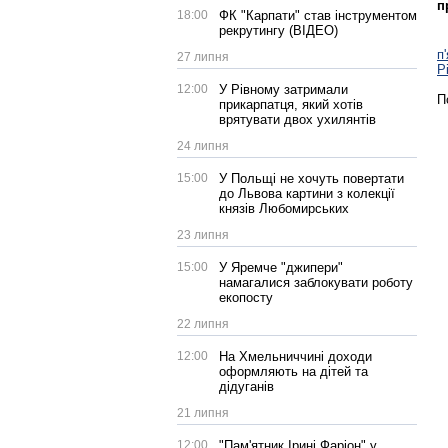
п
18:00
ФК "Карпати" став інструментом
рекрутингу (ВІДЕО)
п
27 липня
Р
12:00
У Рівному затримали
П
прикарпатця, який хотів
врятувати двох ухилянтів
24 липня
15:00
У Польщі не хочуть повертати
до Львова картини з колекції
князів Любомирських
23 липня
15:00
У Яремче "джипери"
намагалися заблокувати роботу
екопосту
22 липня
12:00
На Хмельниччині доходи
оформляють на дітей та
дідуганів
21 липня
12:00
"Пам'ятник Ірині Фаріон" у