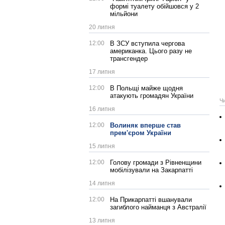
формі туалету обійшовся у 2
мільйони
20 липня
12:00
В ЗСУ вступила чергова
американка. Цього разу не
трансгендер
17 липня
12:00
В Польщі майже щодня
атакують громадян України
Ч
16 липня
12:00
Волиняк вперше став
прем'єром України
15 липня
12:00
Голову громади з Рівненщини
мобілізували на Закарпатті
14 липня
12:00
На Прикарпатті вшанували
загиблого найманця з Австралії
13 липня