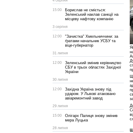
4 серпня
15:00
Борислав не сміється:
Зеленський наклав санкції на
місцеву нафтову компанію
3 серпня
12:00
"Зачистка" Хмельниччини: за
ґратами начальник УСБУ та
віце-губернатор
Я
н
31 липня
А
Д
12:00
Зеленський змінив керівництво
с
СБУ в трьох областях Західної
п
України
Щ
30 липня
н
а
12:00
Західна Україна знову під
п
ударом. У Львові атаковано
с
авіаремонтний завод
з
Д
29 липня
С
в
15:00
Олігарх Палиця знову змінив
с
мера Луцька
28 липня
Щ