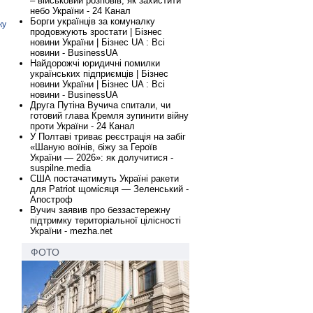
– військовий розповів, як захистити
небо України - 24 Канал
Борги українців за комуналку
ку
продовжують зростати | Бізнес
новини України | Бізнес UA : Всі
новини - BusinessUA
Найдорожчі юридичні помилки
українських підприємців | Бізнес
новини України | Бізнес UA : Всі
новини - BusinessUA
Друга Путіна Вучича спитали, чи
готовий глава Кремля зупинити війну
проти України - 24 Канал
У Полтаві триває реєстрація на забіг
«Шаную воїнів, біжу за Героїв
України — 2026»: як долучитися -
suspilne.media
США постачатимуть Україні ракети
для Patriot щомісяця — Зеленський -
Апостроф
Вучич заявив про беззастережну
підтримку територіальної цілісності
України - mezha.net
ФОТО