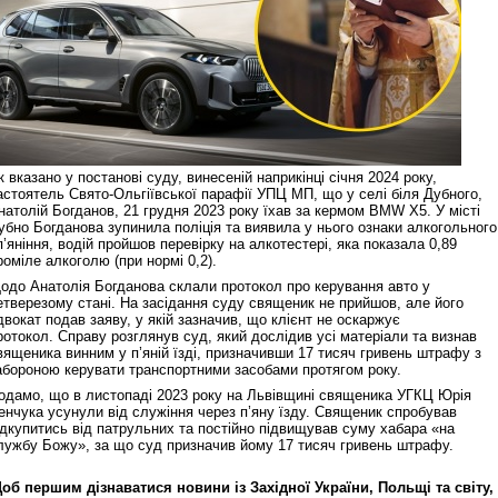
к вказано у постанові суду, винесеній наприкінці січня 2024 року,
астоятель Свято-Ольгіївської парафії УПЦ МП, що у селі біля Дубного,
натолій Богданов, 21 грудня 2023 року їхав за кермом BMW X5. У місті
убно Богданова зупинила поліція та виявила у нього ознаки алкогольного
п’яніння, водій пройшов перевірку на алкотестері, яка показала 0,89
роміле алкоголю (при нормі 0,2).
одо Анатолія Богданова склали протокол про керування авто у
етверезому стані. На засідання суду священик не прийшов, але його
двокат подав заяву, у якій зазначив, що клієнт не оскаржує
ротокол. Справу розглянув суд, який дослідив усі матеріали та визнав
вященика винним у п’яній їзді, призначивши 17 тисяч гривень штрафу з
абороною керувати транспортними засобами протягом року.
одамо, що в листопаді 2023 року на Львівщині священика УГКЦ Юрія
енчука усунули від служіння через п’яну їзду. Священик спробував
ідкупитись від патрульних та постійно підвищував суму хабара «на
лужбу Божу», за що суд призначив йому 17 тисяч гривень штрафу.
об першим дізнаватися новини із Західної України, Польщі та світу,