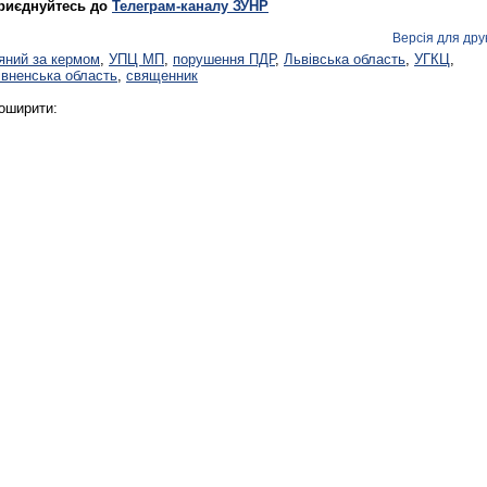
риєднуйтесь до
Телеграм-каналу ЗУНР
Версія для дру
'яний за кермом
,
УПЦ МП
,
порушення ПДР
,
Львівська область
,
УГКЦ
,
івненська область
,
священник
оширити: