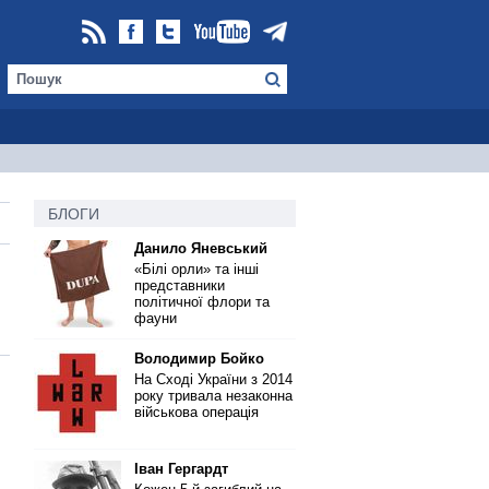
БЛОГИ
Данило Яневський
«Білі орли» та інші
представники
політичної флори та
фауни
Володимир Бойко
На Сході України з 2014
року тривала незаконна
військова операція
Іван Гергардт