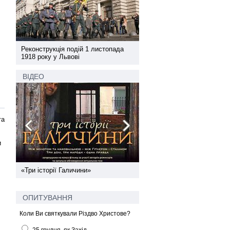
а
Реконструкція подій 1 листопада
Реконструкція подій 1 лис
1918 року у Львові
1918 року у Львові
ВІДЕО
та
и
ї
«Три історії Галичини»
Спільний інформпростір За
України
ОПИТУВАННЯ
Коли Ви святкували Різдво Христове?