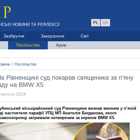
PL
UA
НСЬКІ НОВИНИ ТА РЕФЛЕКСІЇ
Зазбруччя
Закерзоння
Світ
Поспільство
Архів
овини
/
Поспільство
а Рівненщині суд покарав священика за п’яну
зду на BMW X5
 лютого 2024
убенський міськрайонний суд Рівненщини визнав винним у п’яній
зді настоятеля парафії УПЦ МП Анатолія Богданова, якого
равоохоронці затримали нетверезим за кермом BMW X5.