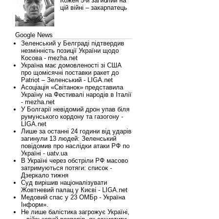
Кожен 5-й загиблий на
цій війні – закарпатець
Google News
Зеленський у Белграді підтвердив
незмінність позиції України щодо
Косова - mezha.net
Україна має домовленості зі США
про щомісячні поставки ракет до
Patriot – Зеленський - LIGA.net
Асоціація «Світанок» представила
Україну на Фестивалі народів в Італії
- mezha.net
У Болгарії невідомий дрон упав біля
румунського кордону та газогону -
LIGA.net
Лише за останні 24 години від ударів
загинули 13 людей: Зеленський
повідомив про наслідки атаки РФ по
Україні - uatv.ua
В Україні через обстріли РФ масово
затримуються потяги: список -
Дзеркало тижня
Суд вирішив націоналізувати
Жовтневий палац у Києві - LIGA.net
Медовий спас у 23 ОМБр - Україна
Інформ».
Не лише балістика загрожує Україні,