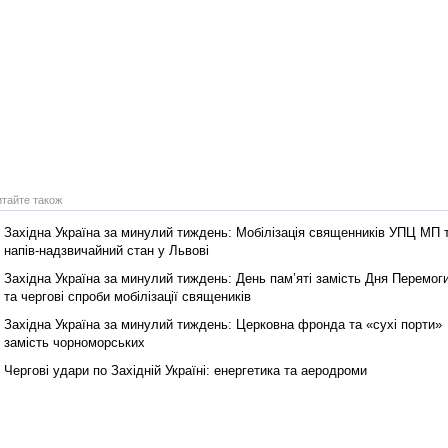
Реконструкція подій 1 листопад
1918 року у Львові
итайте також
Західна Україна за минулий тиждень: Мобілізація священників УПЦ МП 
напів-надзвичайний стан у Львові
Західна Україна за минулий тиждень: День пам’яті замість Дня Перемог
та чергові спроби мобілізації священиків
Західна Україна за минулий тиждень: Церковна фронда та «сухі порти»
Спільний інформпростір Західно
замість чорноморських
України
Чергові удари по Західній Україні: енергетика та аеродроми