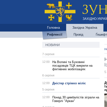
ЗАХІДНО-УКРАЇ
Головна
Західна Україна
Рефлексії
Провід
Ґешефт
НОВИНИ
Н
7 серпня
Н
12:00
На Волині та Буковині
ї
посадовців ТЦК викрили на
фіктивних мобілізаціях
5
6 серпня
Д
12:00
Дністер стрімко міліє
ї
5 серпня
п
12:00
Понад 30 цимбалістів зіграли на
Говерлі "Аркан"