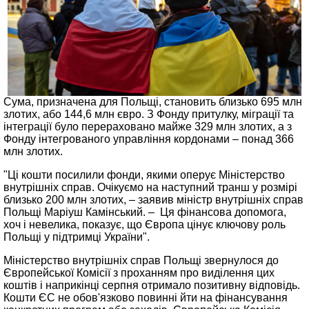
Сума, призначена для Польщі, становить близько 695 млн
злотих, або 144,6 млн євро. З Фонду притулку, міграції та
інтеграції було перераховано майже 329 млн злотих, а з
Фонду інтегрованого управління кордонами – понад 366
млн злотих.
"Ці кошти посилили фонди, якими оперує Міністерство
внутрішніх справ. Очікуємо на наступний транш у розмірі
близько 200 млн злотих, – заявив міністр внутрішніх справ
Польщі Маріуш Камінський. – Ця фінансова допомога,
хоч і невелика, показує, що Європа цінує ключову роль
Польщі у підтримці України".
Міністерство внутрішніх справ Польщі звернулося до
Європейської Комісії з проханням про виділення цих
коштів і наприкінці серпня отримало позитивну відповідь.
Кошти ЄС не обов'язково повинні йти на фінансування