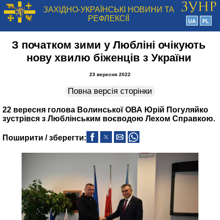
ЗАХІДНО-УКРАЇНСЬКІ НОВИНИ ТА
РЕФЛЕКСІЇ
UA
PL
З початком зими у Любліні очікують
нову хвилю біженців з України
23 вересня 2022
Повна версія сторінки
22 вересня голова Волинської ОВА Юрій Погуляйко
зустрівся з Люблінським воєводою Лехом Справкою.
Поширити / зберегти: