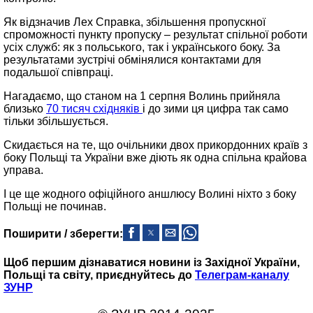
Як відзначив Лех Справка, збільшення пропускної
спроможності пункту пропуску – результат спільної роботи
усіх служб: як з польського, так і українського боку. За
результатами зустрічі обмінялися контактами для
подальшої співпраці.
Нагадаємо, що станом на 1 серпня Волинь прийняла
близько
70 тисяч східняків
і до зими ця цифра так само
тільки збільшується.
Скидається на те, що очільники двох прикордонних країв з
боку Польщі та України вже діють як одна спільна крайова
управа.
І це ще жодного офіційного аншлюсу Волині ніхто з боку
Польщі не починав.
Поширити / зберегти:
Щоб першим дізнаватися новини із Західної України,
Польщі та світу, приєднуйтесь до
Телеграм-каналу
ЗУНР