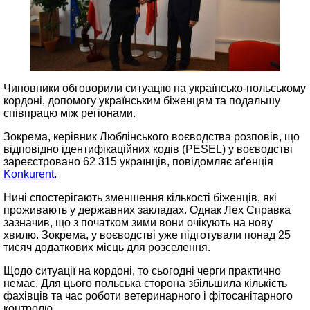
Чиновники обговорили ситуацію на українсько-польському
кордоні, допомогу українським біженцям та подальшу
співпрацю між регіонами.
Зокрема, керівник Люблінського воєводства розповів, що
відповідно ідентифікаційних кодів (PESEL) у воєводстві
зареєстровано 62 315 українців, повідомляє аґенція
Konkurent
.
Нині спостерігають зменшення кількості біженців, які
проживають у державних закладах. Однак Лех Справка
зазначив, що з початком зими вони очікують на нову
хвилю. Зокрема, у воєводстві уже підготували понад 25
тисяч додаткових місць для розселення.
Щодо ситуації на кордоні, то сьогодні черги практично
немає. Для цього польська сторона збільшила кількість
фахівців та час роботи ветеринарного і фітосанітарного
контролю.