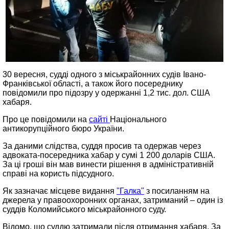
30 вересня, судді одного з міськрайонних судів Івано-
Франківської області, а також його посереднику
повідомили про підозру у одержанні 1,2 тис. дол. США
хабаря.
Про це повідомили на
сайті
Національного
антикорупційного бюро України.
За даними слідства, суддя просив та одержав через
адвоката-посередника хабар у сумі 1 200 доларів США.
За ці гроші він мав винести рішення в адміністративній
справі на користь підсудного.
Як зазначає місцеве видання
"Галка"
з посиланням на
джерела у правоохоронних органах, затриманий – один із
суддів Коломийського міськрайонного суду.
Відомо, що суддю затримали після отримання хабаря. За