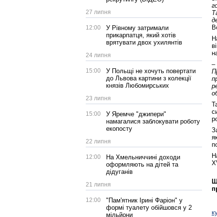
г
27 липня
Т
д
В
12:00
У Рівному затримали
прикарпатця, який хотів
Н
врятувати двох ухилянтів
в
н
24 липня
–
15:00
У Польщі не хочуть повертати
П
до Львова картини з колекції
п
князів Любомирських
р
о
23 липня
Т
с
15:00
У Яремче "джипери"
р
намагалися заблокувати роботу
екопосту
З
я
22 липня
п
Н
12:00
На Хмельниччині доходи
X
оформляють на дітей та
дідуганів
Щ
21 липня
п
12:00
"Пам'ятник Ірині Фаріон" у
формі туалету обійшовся у 2
к
мільйони