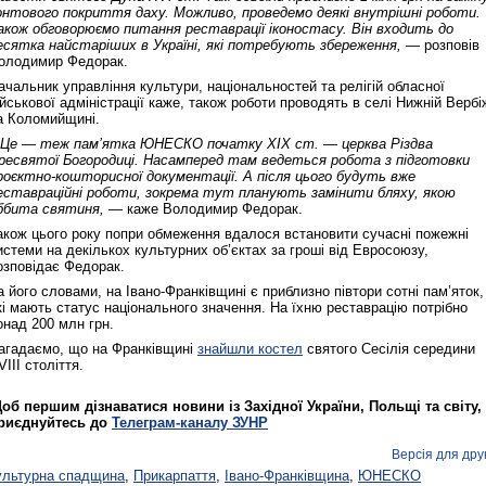
онтового покриття даху. Можливо, проведемо деякі внутрішні роботи.
акож обговорюємо питання реставрації іконостасу. Він входить до
есятка найстаріших в Україні, які потребують збереження, —
розповів
олодимир Федорак.
ачальник управління культури, національностей та релігій обласної
ійськової адміністрації каже, також роботи проводять в селі Нижній Вербі
а Коломийщині.
 Це — теж пам’ятка ЮНЕСКО початку XIX ст. — церква Різдва
ресвятої Богородиці. Насамперед там ведеться робота з підготовки
роєктно-кошторисної документації. А після цього будуть вже
еставраційні роботи, зокрема тут планують замінити бляху, якою
ббита святиня, —
каже Володимир Федорак.
акож цього року попри обмеження вдалося встановити сучасні пожежні
истеми на декількох культурних об’єктах за гроші від Евросоюзу,
озповідає Федорак.
а його словами, на Івано-Франківщині є приблизно півтори сотні пам’яток,
кі мають статус національного значення. На їхню реставрацію потрібно
онад 200 млн грн.
агадаємо, що на Франківщині
знайшли костел
святого Сесілія середини
VIII століття.
об першим дізнаватися новини із Західної України, Польщі та світу,
риєднуйтесь до
Телеграм-каналу ЗУНР
Версія для дру
ультурна спадщина
,
Прикарпаття
,
Івано‑Франківщина
,
ЮНЕСКО