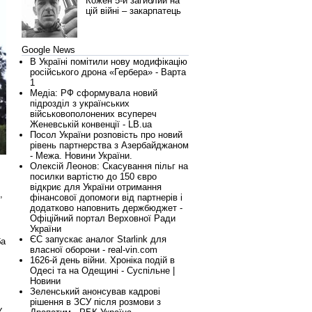
Кожен 5-й загиблий на
цій війні – закарпатець
Google News
В Україні помітили нову модифікацію
російського дрона «Гербера» - Варта
1
Медіа: РФ сформувала новий
підрозділ з українських
військовополонених всупереч
Женевській конвенції - LB.ua
Посол України розповість про новий
рівень партнерства з Азербайджаном
- Межа. Новини України.
Олексій Леонов: Скасування пільг на
посилки вартістю до 150 євро
відкриє для України отримання
,
фінансової допомоги від партнерів і
додатково наповнить держбюджет -
Офіційний портал Верховної Ради
України
ЄС запускає аналог Starlink для
ба
власної оборони - real-vin.com
1626-й день війни. Хроніка подій в
Одесі та на Одещині - Суспільне |
Новини
Зеленський анонсував кадрові
рішення в ЗСУ після розмови з
у