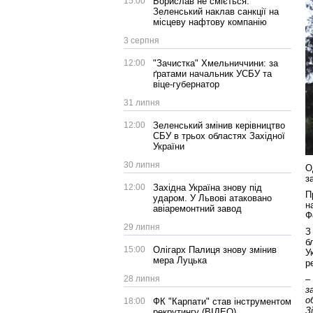
15:00
Борислав не сміється:
Зеленський наклав санкції на
місцеву нафтову компанію
3 серпня
12:00
"Зачистка" Хмельниччини: за
ґратами начальник УСБУ та
віце-губернатор
31 липня
12:00
Зеленський змінив керівництво
СБУ в трьох областях Західної
України
30 липня
О
з
12:00
Західна Україна знову під
П
ударом. У Львові атаковано
н
авіаремонтний завод
Ф
29 липня
З
б
15:00
Олігарх Палиця знову змінив
У
мера Луцька
р
28 липня
–
з
о
18:00
ФК "Карпати" став інструментом
З
рекрутингу (ВІДЕО)