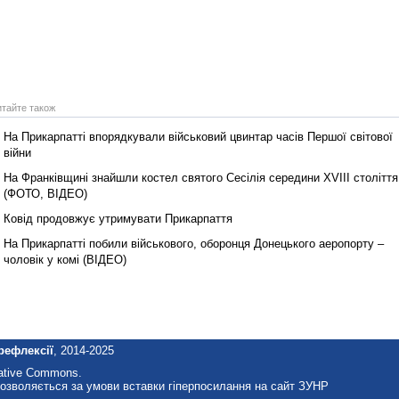
итайте також
На Прикарпатті впорядкували військовий цвинтар часів Першої світової
війни
На Франківщині знайшли костел святого Сесілія середини XVIII століття
(ФОТО, ВІДЕО)
Ковід продовжує утримувати Прикарпаття
На Прикарпатті побили військового, оборонця Донецького аеропорту –
чоловік у комі (ВІДЕО)
рефлексії
, 2014-2025
eative Commons.
озволяється за умови вставки гіперпосилання на сайт ЗУНР