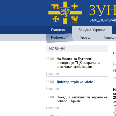
ЗАХІДНО-УКРАЇ
Головна
Західна Україна
Рефлексії
Провід
Ґешефт
НОВИНИ
Н
12:00
На Волині та Буковині
посадовців ТЦК викрили на
Н
фіктивних мобілізаціях
о
6 серпня
2
12:00
Дністер стрімко міліє
5 серпня
Н
с
12:00
Понад 30 цимбалістів зіграли на
2
Говерлі "Аркан"
з
4 серпня