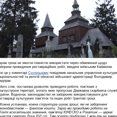
днак гроші не змогли повністю використати через обмеження щодо
аборони проведення реставраційних робіт, введені київським Кабміном.
ро це у коментарі
Суспільному
повідомив начальник управління культури
аціональностей та релігій обласної військової адміністрації Володимир
едорак.
 його слів, постанова дозволяє проводити роботи, пов’язані з
лагоустроєм території, оплату яких пропускає Державна скарбнича служ
країни. Водночас законодавство не забороняє використовувати для
еставрації культурних пам’яток та інших робіт ґрантові гроші.
 Кожна установа, кожна структура шукає гроші, які не заборонені
аконодавством — ґрантові кошти. Зараз ми проводимо роботи на
б’єкті всесвітнього значення, пам’ятці ЮНЕСКО в Рогатині — церкві
ішестя святого Духа XVI ст. Там освоїли приблизно 1 млн грн на замін