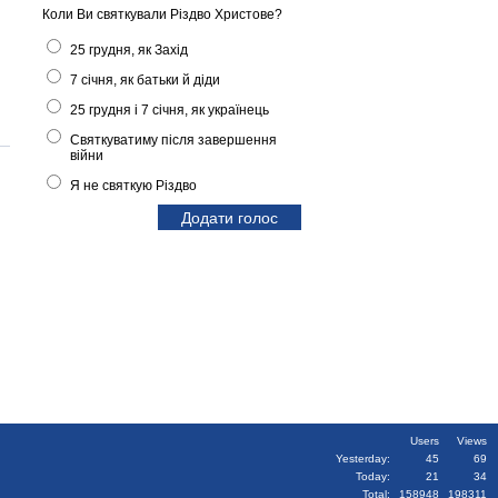
Коли Ви святкували Різдво Христове?
25 грудня, як Захід
7 січня, як батьки й діди
25 грудня і 7 січня, як українець
Святкуватиму після завершення
війни
Я не святкую Різдво
Users
Views
Yesterday:
45
69
Today:
21
34
Total:
158948
198311