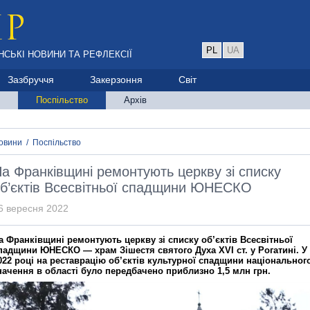
PL
UA
НСЬКІ НОВИНИ ТА РЕФЛЕКСІЇ
Зазбруччя
Закерзоння
Світ
Поспільство
Архів
овини
/
Поспільство
а Франківщині ремонтують церкву зі списку
б’єктів Всесвітньої спадщини ЮНЕСКО
6 вересня 2022
а Франківщині ремонтують церкву зі списку об’єктів Всесвітньої
падщини ЮНЕСКО — храм Зішестя святого Духа XVI ст. у Рогатині. У
022 році на реставрацію об’єктів культурної спадщини національног
начення в області було передбачено приблизно 1,5 млн грн.