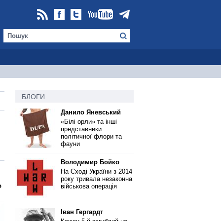
БЛОГИ
Данило Яневський
«Білі орли» та інші
представники
політичної флори та
фауни
Володимир Бойко
На Сході України з 2014
року тривала незаконна
о
військова операція
Іван Гергардт