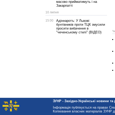
масово прийматимуть і на
Закарпатті
10 липня
15:00
Адіннаротъ: У Львові
бунтівників проти ТЦК змусили
просити вибачення в
Ч
"чеченському стилі" (ВІДЕО)
ЗУНР - Західно-Українські новини та 
Інформація публікується на правах Cr
Копіювання власних матеріалів ЗУНР д