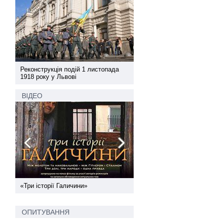
а
Реконструкція подій 1 листопада
Реконструкція подій 1 лис
1918 року у Львові
1918 року у Львові
ВІДЕО
ї
«Три історії Галичини»
Спільний інформпростір За
України
ОПИТУВАННЯ