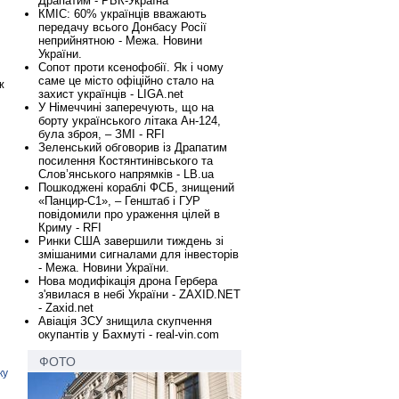
Драпатим - РБК-Україна
КМІС: 60% українців вважають
передачу всього Донбасу Росії
неприйнятною - Межа. Новини
України.
Сопот проти ксенофобії. Як і чому
саме це місто офіційно стало на
ж
захист українців - LIGA.net
У Німеччині заперечують, що на
борту українського літака Ан-124,
була зброя, – ЗМІ - RFI
Зеленський обговорив із Драпатим
посилення Костянтинівського та
Слов’янського напрямків - LB.ua
Пошкоджені кораблі ФСБ, знищений
«Панцир-С1», – Генштаб і ГУР
повідомили про ураження цілей в
Криму - RFI
Ринки США завершили тиждень зі
змішаними сигналами для інвесторів
- Межа. Новини України.
Нова модифікація дрона Гербера
з'явилася в небі України - ZAXID.NET
- Zaxid.net
Авіація ЗСУ знищила скупчення
окупантів у Бахмуті - real-vin.com
ФОТО
ку