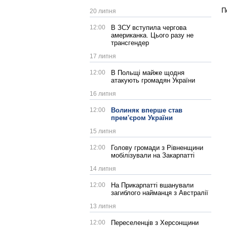
П
20 липня
12:00
В ЗСУ вступила чергова
американка. Цього разу не
трансгендер
17 липня
12:00
В Польщі майже щодня
атакують громадян України
16 липня
12:00
Волиняк вперше став
прем'єром України
15 липня
12:00
Голову громади з Рівненщини
мобілізували на Закарпатті
14 липня
12:00
На Прикарпатті вшанували
загиблого найманця з Австралії
13 липня
12:00
Переселенців з Херсонщини