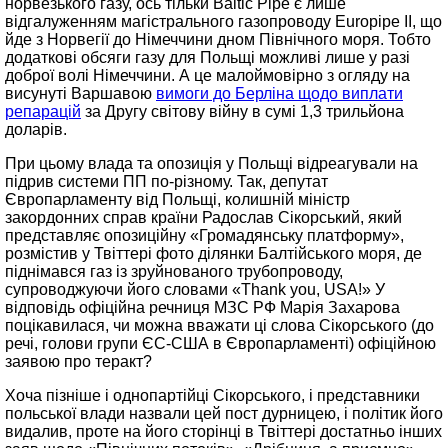
норвезького газу, ось тільки Baltic Pipe є лише
відгалуженням магістрального газопроводу Europipe II, що
йде з Норвегії до Німеччини дном Північного моря. Тобто
додаткові обсяги газу для Польщі можливі лише у разі
доброї волі Німеччини. А це малоймовірно з огляду на
висунуті Варшавою
вимоги до Берліна щодо виплати
репарацій
за Другу світову війну в сумі 1,3 трильйона
доларів.
При цьому влада та опозиція у Польщі відреагували на
підрив системи ПП по-різному. Так, депутат
Європарламенту від Польщі, колишній міністр
закордонних справ країни Радослав Сікорський, який
представляє опозиційну «Громадянську платформу»,
розмістив у Твіттері фото ділянки Балтійського моря, де
піднімався газ із зруйнованого трубопроводу,
супроводжуючи його словами «Thank you, USA!» У
відповідь офіційна речниця МЗС РФ Марія Захарова
поцікавилася, чи можна вважати ці слова Сікорського (до
речі, голови групи ЄС-США в Європарламенті) офіційною
заявою про теракт?
Хоча пізніше і однопартійці Сікорського, і представники
польської влади назвали цей пост дурницею, і політик його
видалив, проте на його сторінці в Твіттері достатньо інших