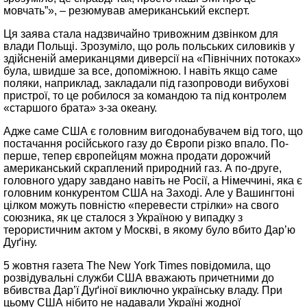
мовчать”», – резюмував американський експерт.
Ця заява стала надзвичайно тривожним дзвінком для
влади Польщі. Зрозуміло, що роль польських силовиків у
здійсненій американцями диверсії на «Північних потоках»
була, швидше за все, допоміжною. І навіть якщо саме
поляки, наприклад, закладали під газопроводи вибухові
пристрої, то це робилося за командою та під контролем
«старшого брата» з-за океану.
Адже саме США є головним вигодонабувачем від того, що
постачання російського газу до Європи різко впало. По-
перше, тепер європейцям можна продати дорожчий
американський скраплений природний газ. А по-друге,
головного удару завдано навіть не Росії, а Німеччині, яка є
головним конкурентом США на Заході. Але у Вашингтоні
цілком можуть повністю «перевести стрілки» на свого
союзника, як це сталося з Україною у випадку з
терористичним актом у Москві, в якому було вбито Дар’ю
Дуґіну.
5 жовтня газета The New York Times повідомила, що
розвідувальні служби США вважають причетними до
вбивства Дар’ї Дуґіної виключно українську владу. При
цьому США нібито не надавали Україні жодної