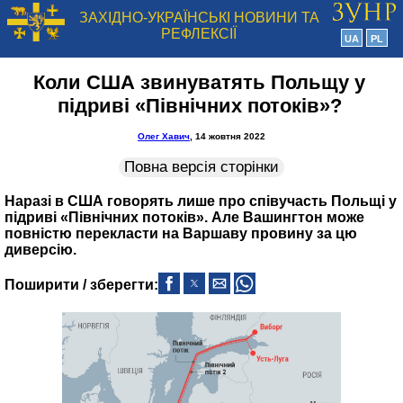
ЗАХІДНО-УКРАЇНСЬКІ НОВИНИ ТА
РЕФЛЕКСІЇ
UA
PL
Коли США звинуватять Польщу у
підриві «Північних потоків»?
Олег Хавич
, 14 жовтня 2022
Повна версія сторінки
Наразі в США говорять лише про співучасть Польщі у
підриві «Північних потоків». Але Вашингтон може
повністю перекласти на Варшаву провину за цю
диверсію.
Поширити / зберегти: