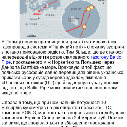
У Польщі новину про знищення трьох із чотирьох гілок
газопроводів системи «Північний потік» спочатку зустріли
з погано прихованою радістю. Тим більше, що це сталося
напередодні відкриття розрекламованого
газогону Baltic
Pipe
, прокладеного між Норвегією та Польщею через
Данію та Балтійське море. Враховуючи той факт, що
польська русофобія давно перевищила рівень української
приказки «аби у сусіда корова здохла», ліквідація
«Північних потоків» (ПП) ще й відвернула увагу поляків
від того, що Baltic Pipe може виявитися напівпорожнім,
якщо не гірше.
Справа в тому, що при номінальній потужності 10
мільярдів кубометрів на рік оператор польської ГТС,
компанія PGNiG, має контракт з норвезькою газодобувною
компанією Equinor Group лише на 2,4 млрд м. куб. Поляки
заявили, що сподіваються на збільшення постачання