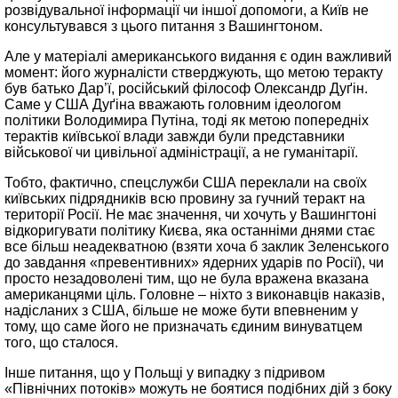
розвідувальної інформації чи іншої допомоги, а Київ не
консультувався з цього питання з Вашингтоном.
Але у матеріалі американського видання є один важливий
момент: його журналісти стверджують, що метою теракту
був батько Дар’ї, російський філософ Олександр Дуґін.
Саме у США Дуґіна вважають головним ідеологом
політики Володимира Путіна, тоді як метою попередніх
терактів київської влади завжди були представники
військової чи цивільної адміністрації, а не гуманітарії.
Тобто, фактично, спецслужби США переклали на своїх
київських підрядників всю провину за гучний теракт на
території Росії. Не має значення, чи хочуть у Вашингтоні
відкоригувати політику Києва, яка останніми днями стає
все більш неадекватною (взяти хоча б заклик Зеленського
до завдання «превентивних» ядерних ударів по Росії), чи
просто незадоволені тим, що не була вражена вказана
американцями ціль. Головне – ніхто з виконавців наказів,
надісланих з США, більше не може бути впевненим у
тому, що саме його не призначать єдиним винуватцем
того, що сталося.
Інше питання, що у Польщі у випадку з підривом
«Північних потоків» можуть не боятися подібних дій з боку