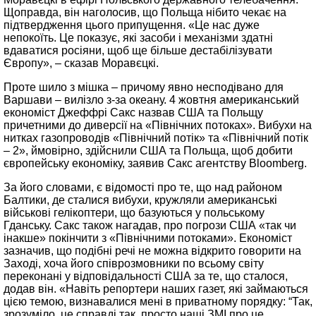
Щоправда, він наголосив, що Польща нібито чекає на
підтвердження цього припущення. «Це нас дуже
непокоїть. Це показує, які засоби і механізми здатні
вдаватися росіяни, щоб ще більше дестабілізувати
Європу», – сказав Моравєцкі.
Проте шило з мішка – причому явно несподівано для
Варшави – вилізло з-за океану. 4 жовтня американський
економіст Джеффрі Сакс назвав США та Польщу
причетними до диверсії на «Північних потоках». Вибухи на
нитках газопроводів «Північний потік» та «Північний потік
– 2», ймовірно, здійснили США та Польща, щоб добити
європейську економіку, заявив Сакс агентству Bloomberg.
За його словами, є відомості про те, що над районом
Балтики, де сталися вибухи, кружляли американські
військові гелікоптери, що базуються у польському
Гданську. Сакс також нагадав, про погрози США «так чи
інакше» покінчити з «Північними потоками». Економіст
зазначив, що подібні речі не можна відкрито говорити на
Заході, хоча його співрозмовники по всьому світу
переконані у відповідальності США за те, що сталося,
додав він. «Навіть репортери наших газет, які займаються
цією темою, визнавалися мені в приватному порядку: “Так,
зрозуміло, це справді так, просто наші ЗМІ про це