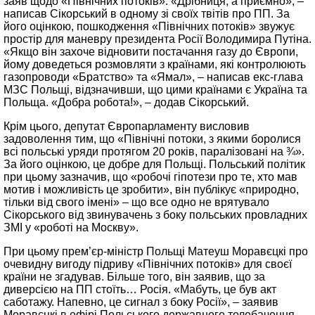
заяв щодо «Північних потоків». «Дрібниця, а приємно», –
написав Сікорський в одному зі своїх твітів про ПП. За
його оцінкою, пошкодження «Північних потоків» звужує
простір для маневру президента Росії Володимира Путіна.
«Якщо він захоче відновити постачання газу до Європи,
йому доведеться розмовляти з країнами, які контролюють
газопроводи «Братство» та «Ямал», – написав екс-глава
МЗС Польщі, відзначивши, що цими країнами є Україна та
Польща. «Добра робота!», – додав Сікорський.
Крім цього, депутат Європарламенту висловив
задоволення тим, що «Північні потоки, з якими боролися
всі польські уряди протягом 20 років, паралізовані на ¾».
За його оцінкою, це добре для Польщі. Польський політик
при цьому зазначив, що «робочі гіпотези про те, хто мав
мотив і можливість це зробити», він публікує «природно,
тільки від свого імені» – що все одно не врятувало
Сікорського від звинувачень з боку польських провладних
ЗМІ у «роботі на Москву».
При цьому прем’єр-міністр Польщі Матеуш Моравєцкі про
очевидну вигоду підриву «Північних потоків» для своєї
країни не згадував. Більше того, він заявив, що за
диверсією на ПП стоїть… Росія. «Мабуть, це був акт
саботажу. Напевно, це сигнал з боку Росії», – заявив
Моравєцкі в ефірі Польського державного телебачення.