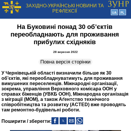
ЗАХІДНО-УКРАЇНСЬКІ НОВИНИ ТА
РЕФЛЕКСІЇ
UA
PL
На Буковині понад 30 об’єктів
переобладнають для проживання
прибулих східняків
28 вересня 2022
Повна версія сторінки
У Чернівецькій області визначили більше як 30
об’єктів, які переобладнуватимуть для проживання
вимушених переселенців. Міжнародні організації,
зокрема, управління Верховного комісара ООН у
справах біженців (УВКБ ООН), Міжнародна організація
з міграції (МОМ), а також Аґентство технічного
співробітництва та розвитку (ACTED) вже проводять
там ремонтно-будівельні роботи.
Поширити / зберегти: