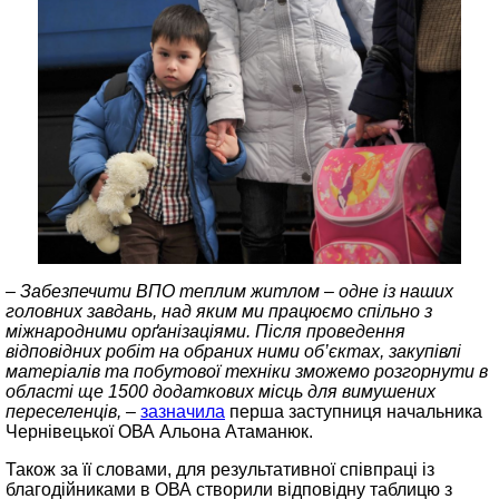
– Забезпечити ВПО теплим житлом – одне із наших
головних завдань, над яким ми працюємо спільно з
міжнародними орґанізаціями. Після проведення
відповідних робіт на обраних ними об’єктах, закупівлі
матеріалів та побутової техніки зможемо розгорнути в
області ще 1500 додаткових місць для вимушених
переселенців, –
зазначила
перша заступниця начальника
Чернівецької ОВА Альона Атаманюк.
Також за її словами, для результативної співпраці із
благодійниками в ОВА створили відповідну таблицю з