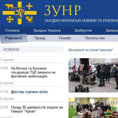
ЗАХІДНО-УКРАЇНСЬКІ НОВИНИ ТА РЕФЛЕКС
Головна
Західна Україна
Зазбруччя
Закерз
Рефлексії
Провід
Ґешефт
Поспільство
НОВИНИ
Матеріали за тегом "школярі"
7 серпня
12:00
На Волині та Буковині
посадовців ТЦК викрили на
фіктивних мобілізаціях
6 серпня
12:00
Дністер стрімко міліє
5 серпня
12:00
Понад 30 цимбалістів зіграли на
Говерлі "Аркан"