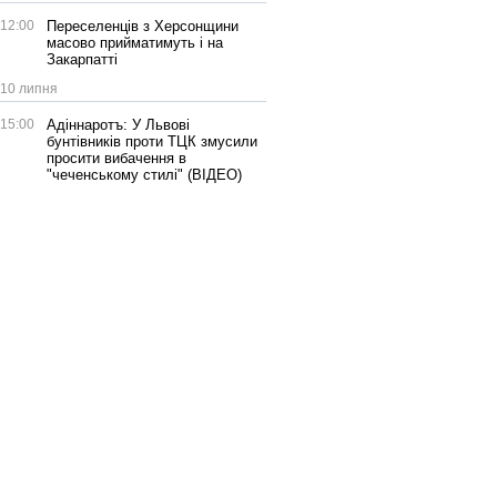
12:00
Переселенців з Херсонщини
масово прийматимуть і на
Закарпатті
10 липня
15:00
Адіннаротъ: У Львові
бунтівників проти ТЦК змусили
просити вибачення в
"чеченському стилі" (ВІДЕО)