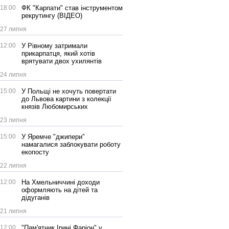
18:00
ФК "Карпати" став інструментом
рекрутингу (ВІДЕО)
27 липня
12:00
У Рівному затримали
прикарпатця, який хотів
врятувати двох ухилянтів
24 липня
15:00
У Польщі не хочуть повертати
до Львова картини з колекції
князів Любомирських
23 липня
15:00
У Яремче "джипери"
намагалися заблокувати роботу
екопосту
22 липня
12:00
На Хмельниччині доходи
оформляють на дітей та
дідуганів
21 липня
12:00
"Пам'ятник Ірині Фаріон" у