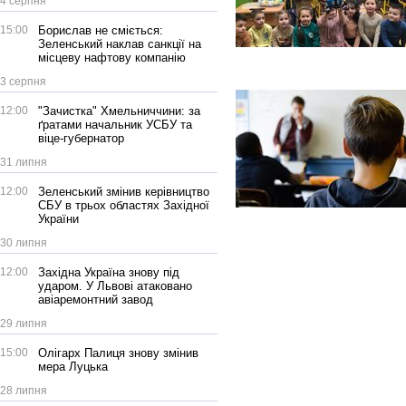
4 серпня
15:00
Борислав не сміється:
Зеленський наклав санкції на
місцеву нафтову компанію
3 серпня
12:00
"Зачистка" Хмельниччини: за
ґратами начальник УСБУ та
віце-губернатор
31 липня
12:00
Зеленський змінив керівництво
СБУ в трьох областях Західної
України
30 липня
12:00
Західна Україна знову під
ударом. У Львові атаковано
авіаремонтний завод
29 липня
15:00
Олігарх Палиця знову змінив
мера Луцька
28 липня