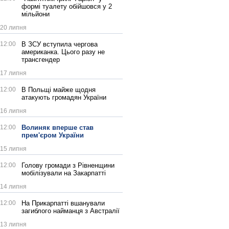
формі туалету обійшовся у 2
мільйони
20 липня
12:00
В ЗСУ вступила чергова
американка. Цього разу не
трансгендер
17 липня
12:00
В Польщі майже щодня
атакують громадян України
16 липня
12:00
Волиняк вперше став
прем'єром України
15 липня
12:00
Голову громади з Рівненщини
мобілізували на Закарпатті
14 липня
12:00
На Прикарпатті вшанували
загиблого найманця з Австралії
13 липня