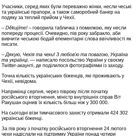
Учасники, серед яких були переважно жінки, несли чеські
та українські прапори, а також саморобний банер на
подяку за теплий прийом у Чехії.
– Děkujíme! –
говорила табличка з помилкою, яку несли
попереду процесії. Очевидно, пів року забракло, аби
вивчити чеською бодай елементарні слова ввічливості як
писати.
– Дякую, Чехія та чехи! З любов'ю та повагою, Україна
та українці, —
написало посольство України у своєму
Twitter-акаунті, де поділилося фотографіями із заходу.
Точна кількість українських біженців, які проживають у
Чехії, невідома.
Наприкінці серпня, через півроку після початку
російського вторгнення, міністр внутрішніх справ Віт
Ракушан оцінив їх кількість більш ніж у 300 000.
На сьогодні візи тимчасового захисту отримали 424 302
українські біженці.
За пів року з початку російського вторгнення 24 лютого
чехи надіслали на підтримку України понад чотири