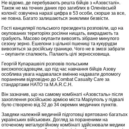
Не відомо, де перебувають решта бійців з «Азовсталі».
Також не ма точних даних про загиблих в Оленівській
колонії: озвучена наразі цифра в 53 особи, скорше за все,
не повна. Багато залишаються зниклими безвісти.
Гості канцелярії польського президента розповіли, що на
окупованих територіях росіяни нищать, викрадають та
грабують. Масово окупанти вивозять зібране минулого
сезону зерно. Ешелони з цільної пшениці та кукурудзи
вивозяться за російську границю. Чого не в змозі забрати
– окупанти спалюють. Палають цілі зерносховища.
Георгій Купарашвілі розповів польським
високопосадовцям, що під час навчання бійців Азову
особлива увага надавалася вмінню надавати допомогу
пораненим відповідно до Combat Casualty Care за
стандартами НАТО та M.A.R.C.H.
Він зазначив, що на самому комбінаті «Азовсталь» після
захоплення російською армією міста Маріуполь у підвалі
було створено від 32 до 34 окремих медичних пунктів.
Завдяки належній медичній підготовці врятовано багатьох
українських військових. Догляд за пораненими на
оточеному металургійному комбінаті здійснювали медики