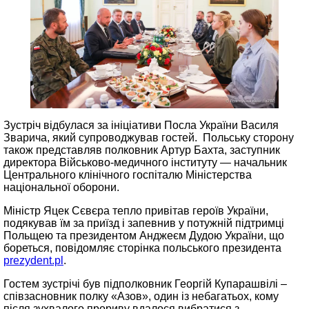
Зустріч відбулася за ініціативи Посла України Василя
Зварича, який супроводжував гостей. Польську сторону
також представляв полковник Артур Бахта, заступник
директора Військово-медичного інституту — начальник
Центрального клінічного госпіталю Міністерства
національної оборони.
Міністр Яцек Сєвєра тепло привітав героїв України,
подякував їм за приїзд і запевнив у потужній підтримці
Польщею та президентом Анджеєм Дудою України, що
бореться, повідомляє сторінка польського президента
prezydent.pl
.
Гостем зустрічі був підполковник Георгій Купарашвілі –
співзасновник полку «Азов», один із небагатьох, кому
після зухвалого прориву вдалося вибратися з