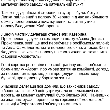
металургійного заводу на рятувальний пункт.
Також від української сторони на зустрічі були: Артур
Липка, звільнений з полону 30 червня під час найбільшого
обміну полоненими з початку війни; та витягнутий з
полону Владислав Жайворонок.
Жіночу частину делеґації становили: Катерина
Прокопенко – дружина командира полку «Азов» Дениса
Прокопенка, який ще досі перебуває в російському полоні;
та Алла Самойленко, мати полоненого сина; а також Юлія
Федосюк, яка чекає з полону на свого чоловіка, захисника
фабрики «Азовсталь».
Гості коротко розповіли про свої трагічну долі, пов’язані з
боями полку «Азов», про умови життя на комбінаті, догляд
за пораненими, про медичні процедури в підземному
бункері, про щоденну борню за життя.
Учасники делеґації повідомили, що захисників заводу
«Азовсталь», які 80 днів утримували переважаючі сили
ворога, на момент капітуляції було близько 900. Найвищих
за званням русскі перевезли до горезвісної московської
в’язниці «Лефортово» і зв'язку з ними нема.