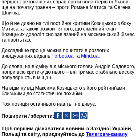
першої з резонансних справ проти волонтерів ві Львові
ще на початку травня – проти Романа Матиса та Євгена
Шпитка.
Що й не дивно на тлі постійної критики Козицького з боку
Матиса, а також розкриття того, що сімейний клан
Козицьких доволі тісно зав'язаний на москвинський бізнес
та навіть газ.
Докладніше про це можна почитати в розлогих
вивідуваннях видань
Forbes.ua
та
Mind.ua
.
До слова, на відміну від міського голови Андрія Садового,
попри всю критику до нього – він тримає стабільно високу
популярність в міщан.
На відміну від Максима Козицького з його рейтинґами
близькими до статистичної похибки.
Тож позиція останнього навіть і не дивує.
Поширити / зберегти:
Щоб першим дізнаватися новини із Західної України,
Польщі та світу, приєднуйтесь до
Телеграм-каналу