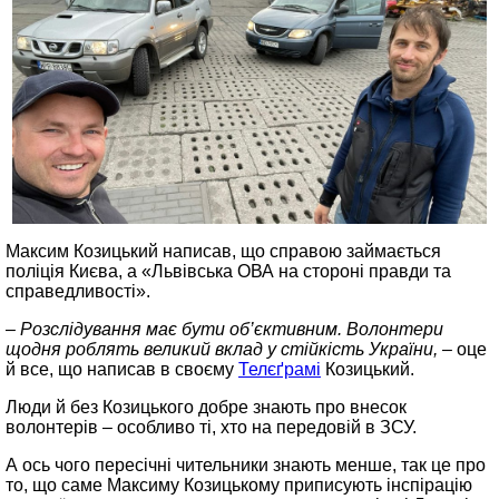
Максим Козицький написав, що справою займається
поліція Києва, а «Львівська ОВА на стороні правди та
справедливості».
– Розслідування має бути об’єктивним. Волонтери
щодня роблять великий вклад у стійкість України, –
оце
й все, що написав в своєму
Телєґрамі
Козицький.
Люди й без Козицького добре знають про внесок
волонтерів – особливо ті, хто на передовій в ЗСУ.
А ось чого пересічні чительники знають менше, так це про
то, що саме Максиму Козицькому приписують інспірацію