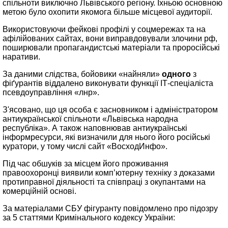
спільноти виключно Львівського регіону. Їхньою основною
метою було охопити якомога більше місцевої аудиторії.
Використовуючи фейкові профілі у соцмережах та на
афілійованих сайтах, вони виправдовували злочини рф,
поширювали пропагандистські матеріали та проросійські
наративи.
За даними слідства, бойовики «найняли»
одного
з
фіґурантів віддалено виконувати функції ІТ-спеціаліста
псевдоуправління «лнр».
З'ясовано, що ця особа є засновником і адміністратором
антиукраїнської спільноти «Львівська народна
республіка». А також наповнював антиукраїнські
інформресурси, які визначили для нього його російські
куратори, у тому числі сайт «ВосходИнфо».
Під час обшуків за місцем його проживання
правоохоронці виявили комп’ютерну техніку з доказами
протиправної діяльності та співпраці з окупантами на
комерційній основі.
За матеріалами СБУ фігуранту повідомлено про підозру
за 5 статтями Кримінального кодексу України: