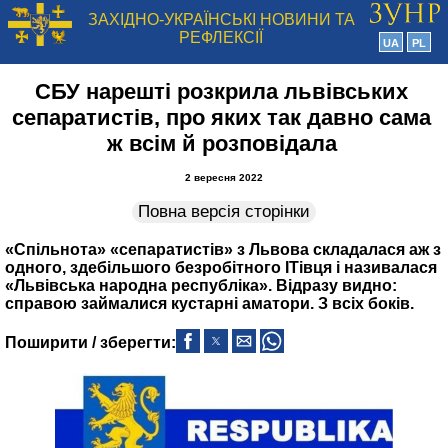
ЗАХІДНО-УКРАЇНСЬКІ НОВИНИ ТА
РЕФЛЕКСІЇ
UA
PL
СБУ нарешті розкрила львівських
сепаратистів, про яких так давно сама
ж всім й розповідала
2 вересня 2022
Повна версія сторінки
«Спільнота» «сепаратистів» з Львова складалася аж з
одного, здебільшого безробітного ІТівця і називалася
«Львівська народна республіка». Відразу видно:
справою займалися кустарні аматори. З всіх боків.
Поширити / зберегти: