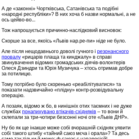
А де «законні» Чортківська, Сатанівська та подібні
«народні республіки»? В них хоча б назви нормальні, а не
ось цейво‑во...
Тож напрошується причинно‑наслідковий висновок:
Скорше за все, якоїсь «Львів нар.ре‑пи» ніде не було.
Але після нещодавнього доволі гучного і
резонансного
провалу
«рицарів плаща та кинджалу» в справі
звинувачення відомих громадських діячів‑волонтерів
Олеся Дзиндри та Юрія Музичука – хтось отримав добре
за потилицю.
Тому потрібно було скоренько «реабілітуватися» та
показати надзвичайно «плідну» контр‑розвідувальну
операцію.
А позаяк, відомо ж бо, в нинішніх отих таємних і не дуже
службах
понапихувано втікачів‑східняків
– то вони й
склепали за три‑чотири безсонні ночі оте «Львів ДНР».
Ну бо як ще інакше може собі вчорашній східняк уявити
собі такого штибу «тайний саюз мєча і орала»? Та десь
саме так тільки й може: ф саюзє с наваросієй!