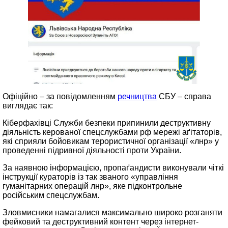
Офіційно – за повідомленням
речництва
СБУ – справа
виглядає так:
Кіберфахівці Служби безпеки припинили деструктивну
діяльність керованої спецслужбами рф мережі аґітаторів,
які сприяли бойовикам терористичної організації «лнр» у
проведенні підривної діяльності проти України.
За наявною інформацією, пропаґандисти виконували чіткі
інструкції кураторів із так званого «управління
гуманітарних операцій лнр», яке підконтрольне
російським спецслужбам.
Зловмисники намагалися максимально широко розганяти
фейковий та деструктивний контент через інтернет-