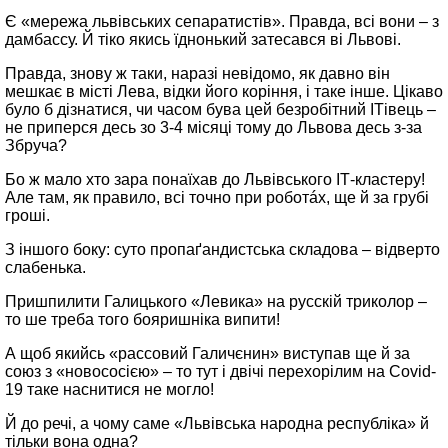
Є «мережа львівських сепаратистів». Правда, всі вони – з
дамбассу. Й тіко якись їднонький затесався ві Львові.
Правда, знову ж таки, наразі невідомо, як давно він
мешкає в місті Лева, відки його коріння, і таке інше. Цікаво
було б дізнатися, чи часом бува цей безробітний ІТівець –
не приперся десь зо 3‑4 місяці тому до Львова десь з‑за
Збруча?
Бо ж мало хто зара понаїхав до Львівського ІТ‑кластеру!
Але там, як правило, всі точно при роботáх, ще й за грубі
гроші.
З іншого боку: суто пропаґандистська складова – відверто
слабенька.
Пришпилити Галицького «Левика» на русскій триколор –
то ше треба того бояришніка випити!
А щоб якийсь «рассовий Галичєнин» виступав ще й за
союз з «новососією» – то тут і двічі перехорілим на Covid-
19 таке наснитися не могло!
Й до речі, а чому саме «Львівська народна республіка» й
тільки вона одна?