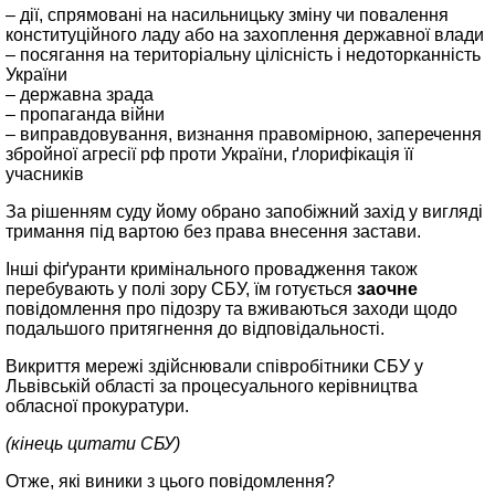
– дії, спрямовані на насильницьку зміну чи повалення
конституційного ладу або на захоплення державної влади
– посягання на територіальну цілісність і недоторканність
України
– державна зрада
– пропаганда війни
– виправдовування, визнання правомірною, заперечення
збройної агресії рф проти України, ґлорифікація її
учасників
За рішенням суду йому обрано запобіжний захід у вигляді
тримання під вартою без права внесення застави.
Інші фіґуранти кримінального провадження також
перебувають у полі зору СБУ, їм готується
заочне
повідомлення про підозру та вживаються заходи щодо
подальшого притягнення до відповідальності.
Викриття мережі здійснювали співробітники СБУ у
Львівській області за процесуального керівництва
обласної прокуратури.
(кінець цитати СБУ)
Отже, які виники з цього повідомлення?