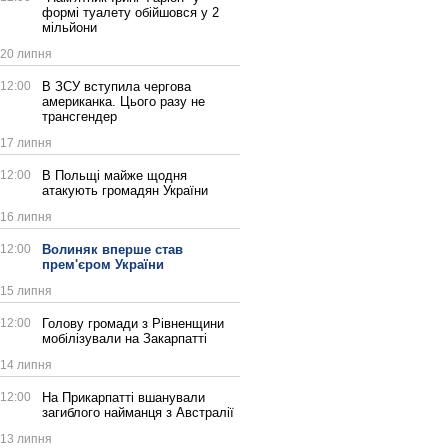
формі туалету обійшовся у 2
мільйони
20 липня
12:00
В ЗСУ вступила чергова
американка. Цього разу не
трансгендер
17 липня
12:00
В Польщі майже щодня
атакують громадян України
16 липня
12:00
Волиняк вперше став
прем'єром України
15 липня
12:00
Голову громади з Рівненщини
мобілізували на Закарпатті
14 липня
12:00
На Прикарпатті вшанували
загиблого найманця з Австралії
13 липня