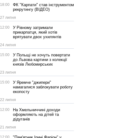
18:00
ФК "Карпати" став інструментом
рекрутингу (ВІДЕО)
27 липня
12:00
У Рівному затримали
прикарпатця, який хотів
врятувати двох ухилянтів
24 липня
15:00
У Польщі не хочуть повертати
до Львова картини з колекції
князів Любомирських
23 липня
15:00
У Яремче "джипери"
намагалися заблокувати роботу
екопосту
22 липня
12:00
На Хмельниччині доходи
оформляють на дітей та
дідуганів
21 липня
12:00
"Пам'ятник Ірині Фаріон" у