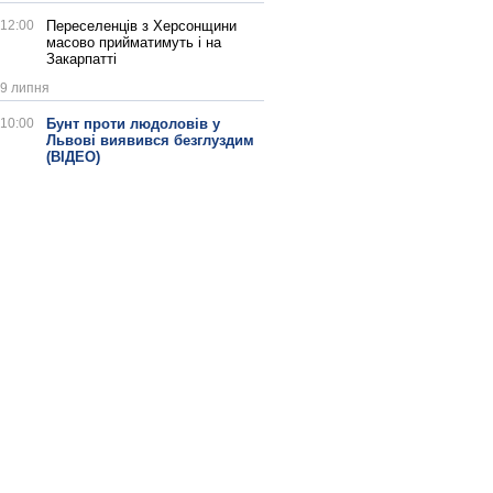
12:00
Переселенців з Херсонщини
масово прийматимуть і на
Закарпатті
9 липня
10:00
Бунт проти людоловів у
Львові виявився безглуздим
(ВІДЕО)