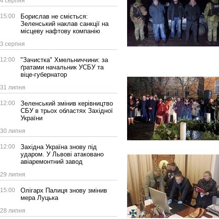
4 серпня
15:00
Борислав не сміється:
Зеленський наклав санкції на
місцеву нафтову компанію
3 серпня
12:00
"Зачистка" Хмельниччини: за
ґратами начальник УСБУ та
віце-губернатор
31 липня
12:00
Зеленський змінив керівництво
СБУ в трьох областях Західної
України
30 липня
12:00
Західна Україна знову під
ударом. У Львові атаковано
авіаремонтний завод
29 липня
15:00
Олігарх Палиця знову змінив
мера Луцька
28 липня