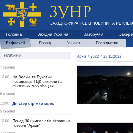
ЗАХІДНО-УКРАЇНСЬКІ НОВИНИ ТА РЕФЛЕКС
Головна
Західна Україна
Зазбруччя
Закерз
Рефлексії
Провід
Ґешефт
Поспільство
НОВИНИ
Архів
/
2022
/
28.11.2022
7 серпня
12:00
На Волині та Буковині
посадовців ТЦК викрили на
фіктивних мобілізаціях
6 серпня
12:00
Дністер стрімко міліє
5 серпня
12:00
Понад 30 цимбалістів зіграли на
Говерлі "Аркан"