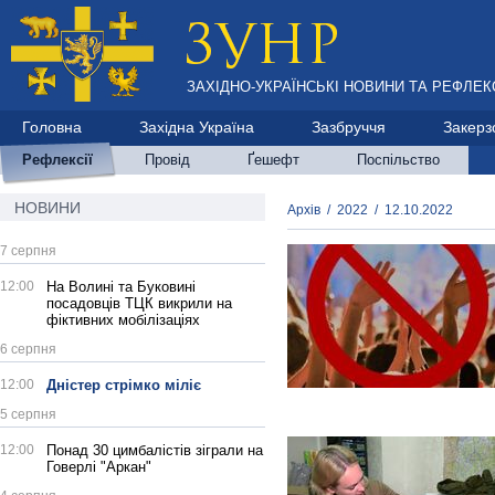
ЗАХІДНО-УКРАЇНСЬКІ НОВИНИ ТА РЕФЛЕКС
Головна
Західна Україна
Зазбруччя
Закерз
Рефлексії
Провід
Ґешефт
Поспільство
НОВИНИ
Архів
/
2022
/
12.10.2022
7 серпня
12:00
На Волині та Буковині
посадовців ТЦК викрили на
фіктивних мобілізаціях
6 серпня
12:00
Дністер стрімко міліє
5 серпня
12:00
Понад 30 цимбалістів зіграли на
Говерлі "Аркан"