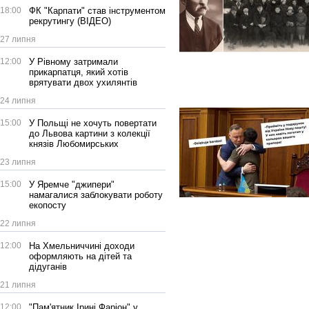
18:00
ФК "Карпати" став інструментом
рекрутингу (ВІДЕО)
27 липня
12:00
У Рівному затримали
прикарпатця, який хотів
врятувати двох ухилянтів
24 липня
15:00
У Польщі не хочуть повертати
до Львова картини з колекції
князів Любомирських
23 липня
15:00
У Яремче "джипери"
намагалися заблокувати роботу
екопосту
22 липня
12:00
На Хмельниччині доходи
оформляють на дітей та
дідуганів
21 липня
12:00
"Пам'ятник Ірині Фаріон" у