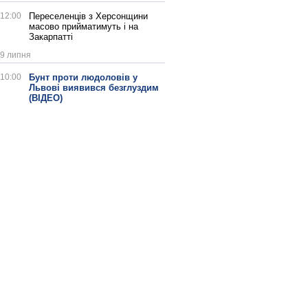
12:00
Переселенців з Херсонщини
масово прийматимуть і на
Закарпатті
9 липня
10:00
Бунт проти людоловів у
Львові виявився безглуздим
(ВІДЕО)