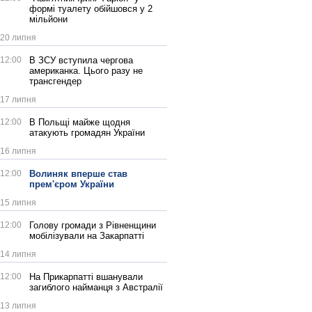
формі туалету обійшовся у 2
мільйони
20 липня
12:00
В ЗСУ вступила чергова
американка. Цього разу не
трансгендер
17 липня
12:00
В Польщі майже щодня
атакують громадян України
16 липня
12:00
Волиняк вперше став
прем'єром України
15 липня
12:00
Голову громади з Рівненщини
мобілізували на Закарпатті
14 липня
12:00
На Прикарпатті вшанували
загиблого найманця з Австралії
13 липня