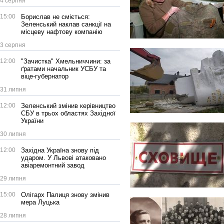
4 серпня
15:00
Борислав не сміється:
Зеленський наклав санкції на
місцеву нафтову компанію
3 серпня
12:00
"Зачистка" Хмельниччини: за
ґратами начальник УСБУ та
віце-губернатор
31 липня
12:00
Зеленський змінив керівництво
СБУ в трьох областях Західної
України
30 липня
12:00
Західна Україна знову під
ударом. У Львові атаковано
авіаремонтний завод
29 липня
15:00
Олігарх Палиця знову змінив
мера Луцька
28 липня