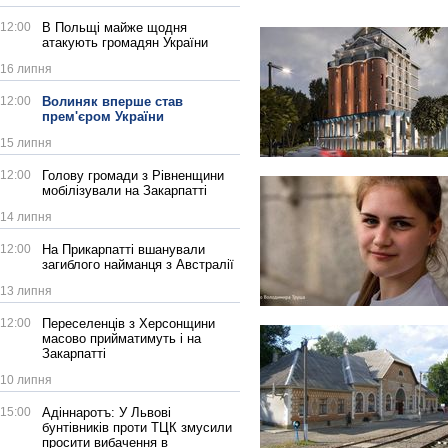
12:00
В Польщі майже щодня
атакують громадян України
16 липня
12:00
Волиняк вперше став
прем'єром України
15 липня
12:00
Голову громади з Рівненщини
мобілізували на Закарпатті
14 липня
12:00
На Прикарпатті вшанували
загиблого найманця з Австралії
13 липня
12:00
Переселенців з Херсонщини
масово прийматимуть і на
Закарпатті
10 липня
15:00
Адіннаротъ: У Львові
бунтівників проти ТЦК змусили
просити вибачення в