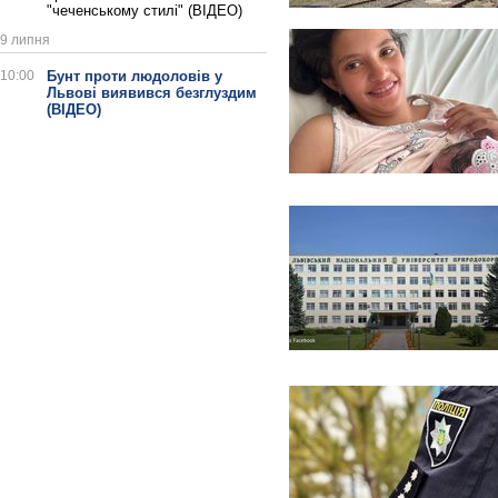
"чеченському стилі" (ВІДЕО)
9 липня
10:00
Бунт проти людоловів у
Львові виявився безглуздим
(ВІДЕО)