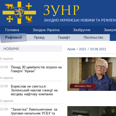
ЗАХІДНО-УКРАЇНСЬКІ НОВИНИ ТА РЕФЛЕКС
Головна
Західна Україна
Зазбруччя
Закерз
Рефлексії
Провід
Ґешефт
Поспільство
НОВИНИ
Архів
/
2022
/
03.08.2022
5 серпня
12:00
Понад 30 цимбалістів зіграли на
Говерлі "Аркан"
4 серпня
15:00
Борислав не сміється:
Зеленський наклав санкції на
місцеву нафтову компанію
3 серпня
12:00
"Зачистка" Хмельниччини: за
ґратами начальник УСБУ та