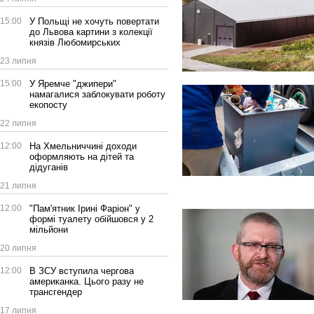
15:00
У Польщі не хочуть повертати
до Львова картини з колекції
князів Любомирських
23 липня
15:00
У Яремче "джипери"
намагалися заблокувати роботу
екопосту
22 липня
12:00
На Хмельниччині доходи
оформляють на дітей та
дідуганів
21 липня
12:00
"Пам'ятник Ірині Фаріон" у
формі туалету обійшовся у 2
мільйони
20 липня
12:00
В ЗСУ вступила чергова
американка. Цього разу не
трансгендер
17 липня