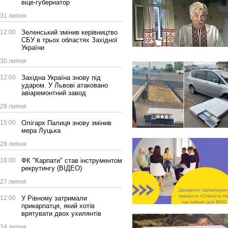
віце-губернатор
31 липня
12:00
Зеленський змінив керівництво
СБУ в трьох областях Західної
України
30 липня
12:00
Західна Україна знову під
ударом. У Львові атаковано
авіаремонтний завод
29 липня
15:00
Олігарх Палиця знову змінив
мера Луцька
28 липня
18:00
ФК "Карпати" став інструментом
рекрутингу (ВІДЕО)
27 липня
12:00
У Рівному затримали
прикарпатця, який хотів
врятувати двох ухилянтів
24 липня