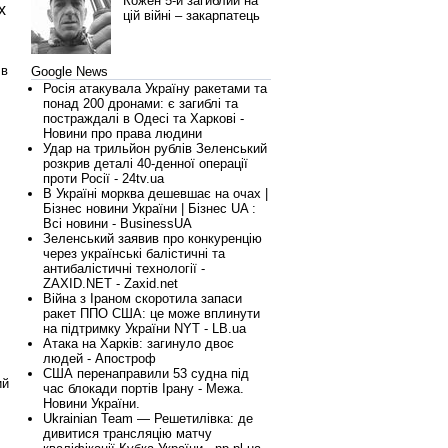
Кожен 5-й загиблий на
х
цій війні – закарпатець
 в
Google News
Росія атакувала Україну ракетами та
понад 200 дронами: є загиблі та
постраждалі в Одесі та Харкові -
Новини про права людини
Удар на трильйон рублів Зеленський
розкрив деталі 40-денної операції
проти Росії - 24tv.ua
В Україні морква дешевшає на очах |
Бізнес новини України | Бізнес UA :
Всі новини - BusinessUA
Зеленський заявив про конкуренцію
через українські балістичні та
антибалістичні технології -
ZAXID.NET - Zaxid.net
Війна з Іраном скоротила запаси
ракет ППО США: це може вплинути
на підтримку України NYT - LB.ua
Атака на Харків: загинуло двоє
людей - Апостроф
США перенаправили 53 судна під
ий
час блокади портів Ірану - Межа.
Новини України.
Ukrainian Team — Решетилівка: де
дивитися трансляцію матчу