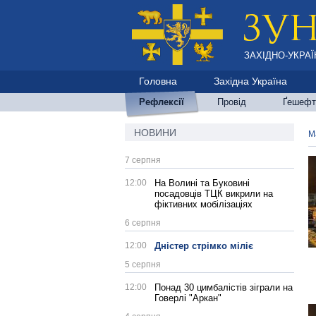
ЗАХІДНО-УКРАЇ
Головна
Західна Україна
Рефлексії
Провід
Ґешефт
НОВИНИ
М
7 серпня
12:00
На Волині та Буковині
посадовців ТЦК викрили на
фіктивних мобілізаціях
6 серпня
12:00
Дністер стрімко міліє
5 серпня
12:00
Понад 30 цимбалістів зіграли на
Говерлі "Аркан"