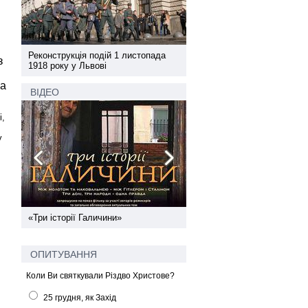
а
Реконструкція подій 1 листопада
Реконструкція подій 1 лис
з
1918 року у Львові
1918 року у Львові
ка
ВІДЕО
і,
у
ї
«Три історії Галичини»
Спільний інформпростір За
України
ОПИТУВАННЯ
Коли Ви святкували Різдво Христове?
25 грудня, як Захід