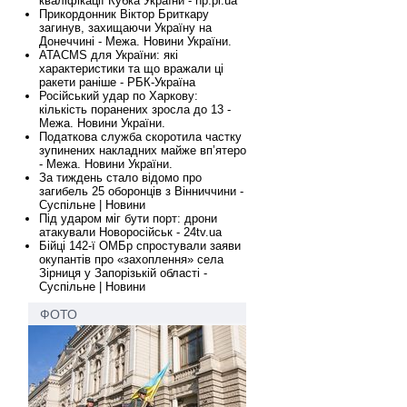
кваліфікації Кубка України - np.pl.ua
Прикордонник Віктор Бриткару
загинув, захищаючи Україну на
Донеччині - Межа. Новини України.
ATACMS для України: які
характеристики та що вражали ці
ракети раніше - РБК-Україна
Російський удар по Харкову:
кількість поранених зросла до 13 -
Межа. Новини України.
Податкова служба скоротила частку
зупинених накладних майже вп’ятеро
- Межа. Новини України.
За тиждень стало відомо про
загибель 25 оборонців з Вінниччини -
Суспільне | Новини
Під ударом міг бути порт: дрони
атакували Новоросійськ - 24tv.ua
Бійці 142-ї ОМБр спростували заяви
окупантів про «захоплення» села
Зірниця у Запорізькій області -
Суспільне | Новини
ФОТО