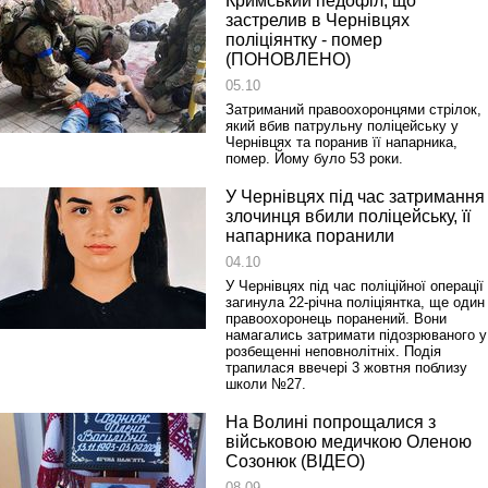
Кримський педофіл, що
застрелив в Чернівцях
поліціянтку ‑ помер
(ПОНОВЛЕНО)
05.10
Затриманий правоохоронцями стрілок,
який вбив патрульну поліцейську у
Чернівцях та поранив її напарника,
помер. Йому було 53 роки.
У Чернівцях під час затримання
злочинця вбили поліцейську, її
напарника поранили
04.10
У Чернівцях під час поліційної операції
загинула 22-річна поліціянтка, ще один
правоохоронець поранений. Вони
намагались затримати підозрюваного у
розбещенні неповнолітніх. Подія
трапилася ввечері 3 жовтня поблизу
школи №27.
На Волині попрощалися з
військовою медичкою Оленою
Созонюк (ВІДЕО)
08.09