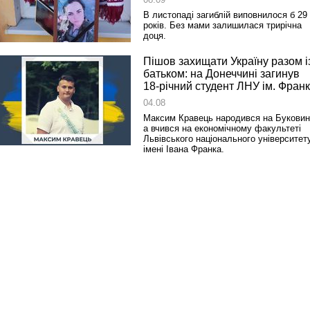
В листопаді загиблій виповнилося б 29
років. Без мами залишилася трирічна
доця.
Реконструкція подій 1 листопад
Пішов захищати Україну разом і
1918 року у Львові
батьком: на Донеччині загинув
18-річний студент ЛНУ ім. Фран
04.08
Максим Кравець народився на Буковин
а вчився на економічному факультеті
Львівського національного університет
імені Івана Франка.
Спільний інформпростір Західно
України