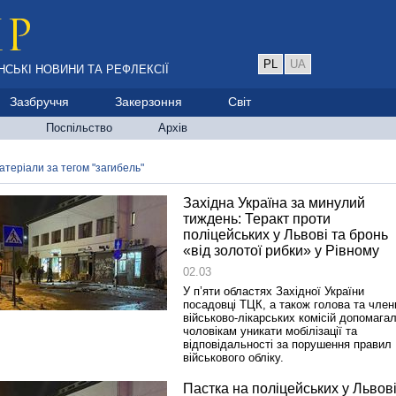
PL
UA
НСЬКІ НОВИНИ ТА РЕФЛЕКСІЇ
Зазбруччя
Закерзоння
Світ
Поспільство
Архів
атеріали за тегом "загибель"
Західна Україна за минулий
тиждень: Теракт проти
поліцейських у Львові та бронь
«від золотої рибки» у Рівному
02.03
У п’яти областях Західної України
посадовці ТЦК, а також голова та член
військово-лікарських комісій допомага
чоловікам уникати мобілізації та
відповідальності за порушення правил
військового обліку.
Пастка на поліцейських у Львові