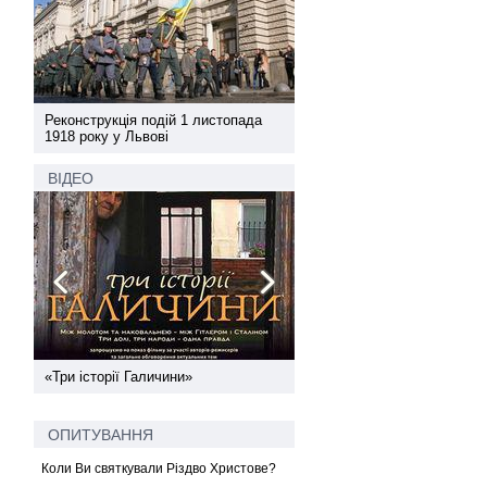
а
Реконструкція подій 1 листопада
Реконструкція подій 1 лис
1918 року у Львові
1918 року у Львові
ВІДЕО
ї
«Три історії Галичини»
Спільний інформпростір За
України
ОПИТУВАННЯ
Коли Ви святкували Різдво Христове?