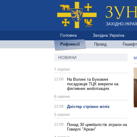
ЗАХІДНО-УКРАЇ
Головна
Західна Україна
Рефлексії
Провід
Ґешефт
НОВИНИ
М
7 серпня
12:00
На Волині та Буковині
посадовців ТЦК викрили на
фіктивних мобілізаціях
6 серпня
12:00
Дністер стрімко міліє
5 серпня
12:00
Понад 30 цимбалістів зіграли на
Говерлі "Аркан"