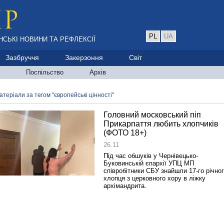
PL
UA
НСЬКІ НОВИНИ ТА РЕФЛЕКСІЇ
Зазбруччя
Закерзоння
Світ
Поспільство
Архів
атеріали за тегом "європейські цінності"
Головний московський піп
Прикарпаття любить хлопчиків
(ФОТО 18+)
26.11
Під час обшуків у Чернівецько-
Буковинській єпархії УПЦ МП
співробітники СБУ знайшли 17-го річно
хлопця з церковного хору в ліжку
архімандрита.