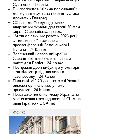
розкопки у Херсонесі Таврійському -
Суспільне | Новини
РФ оголосила "вільне полювання":
де окупанти суттєво посилять атаки
дронами - Главред
ЄС вніс до Фонду підтримки
енергетики України додаткові 30 млн
євро - Європейська правда
"Антибалістичних ракет у 2026 році
стало менше": головне з
пресконференції Зеленського і
Вучича - 24 Канал
Зеленський назвав дві країни
Європи, які точно мають запаси
ракет для Patriot - 24 Канал
Невідомий дрон вибухнув у Болгарії
– за кілометр від важливого
газопроводу - 24 Канал
Польські МіГ-29 досі потрібні Україні:
авіаексперт пояснив, у чому
проблема - 24 Канал
Пристайко пояснив, чому Україна не
має союзницьких відносин зі США на
рівні Ізраїлю - LIGA.net
ФОТО