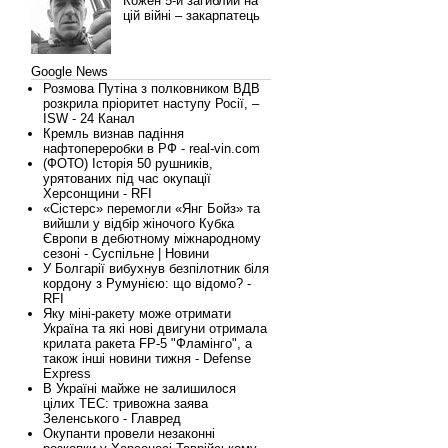
Кожен 5-й загиблий на
цій війні – закарпатець
Google News
Розмова Путіна з полковником ВДВ
розкрила пріоритет наступу Росії, –
ISW - 24 Канал
Кремль визнав падіння
нафтопереробки в РФ - real-vin.com
(ФОТО) Історія 50 рушників,
урятованих під час окупації
Херсонщини - RFI
«Сістерс» перемогли «Янг Бойз» та
вийшли у відбір жіночого Кубка
Європи в дебютному міжнародному
сезоні - Суспільне | Новини
У Болгарії вибухнув безпілотник біля
кордону з Румунією: що відомо? -
RFI
Яку міні-ракету може отримати
Україна та які нові двигуни отримала
крилата ракета FP-5 "Фламінго", а
також інші новини тижня - Defense
Express
В Україні майже не залишилося
цілих ТЕС: тривожна заява
Зеленського - Главред
Окупанти провели незаконні