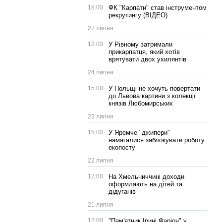
18:00
ФК "Карпати" став інструментом
рекрутингу (ВІДЕО)
27 липня
12:00
У Рівному затримали
прикарпатця, який хотів
врятувати двох ухилянтів
24 липня
15:00
У Польщі не хочуть повертати
до Львова картини з колекції
князів Любомирських
23 липня
15:00
У Яремче "джипери"
намагалися заблокувати роботу
екопосту
22 липня
12:00
На Хмельниччині доходи
оформляють на дітей та
дідуганів
21 липня
12:00
"Пам'ятник Ірині Фаріон" у