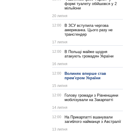
формі туалету обійшовся у 2
мільйони
20 липня
12:00
В ЗСУ вступила чергова
американка. Цього разу не
трансгендер
17 липня
12:00
В Польщі майже щодня
атакують громадян України
16 липня
12:00
Волиняк вперше став
прем'єром України
15 липня
12:00
Голову громади з Рівненщини
мобілізували на Закарпатті
14 липня
12:00
На Прикарпатті вшанували
загиблого найманця з Австралії
13 липня