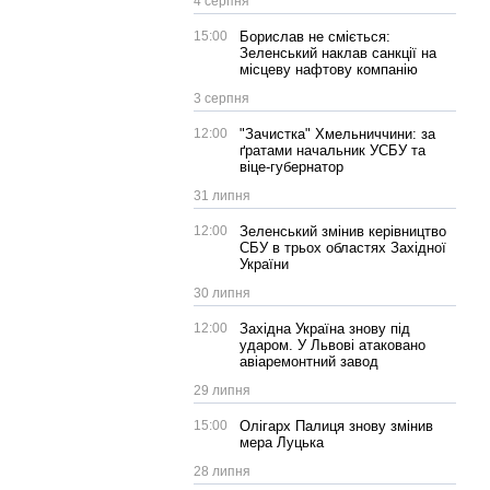
4 серпня
15:00
Борислав не сміється:
Зеленський наклав санкції на
місцеву нафтову компанію
3 серпня
12:00
"Зачистка" Хмельниччини: за
ґратами начальник УСБУ та
віце-губернатор
31 липня
12:00
Зеленський змінив керівництво
СБУ в трьох областях Західної
України
30 липня
12:00
Західна Україна знову під
ударом. У Львові атаковано
авіаремонтний завод
29 липня
15:00
Олігарх Палиця знову змінив
мера Луцька
28 липня