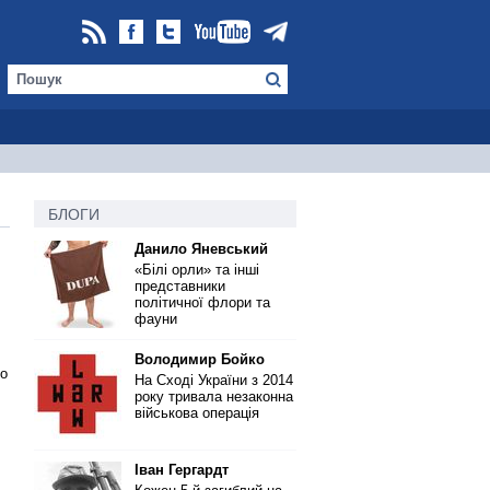
БЛОГИ
Данило Яневський
«Білі орли» та інші
представники
політичної флори та
фауни
Володимир Бойко
го
На Сході України з 2014
року тривала незаконна
військова операція
Іван Гергардт