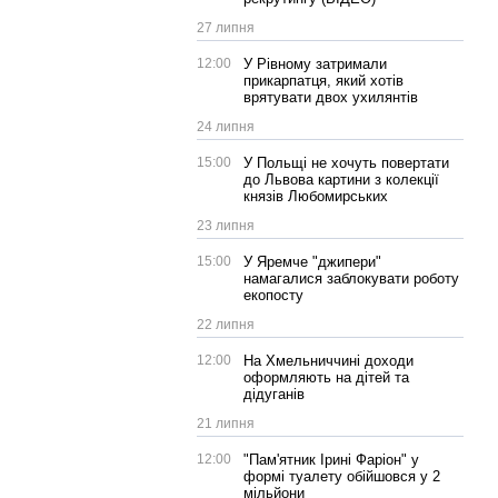
27 липня
12:00
У Рівному затримали
прикарпатця, який хотів
врятувати двох ухилянтів
24 липня
15:00
У Польщі не хочуть повертати
до Львова картини з колекції
князів Любомирських
23 липня
15:00
У Яремче "джипери"
намагалися заблокувати роботу
екопосту
22 липня
12:00
На Хмельниччині доходи
оформляють на дітей та
дідуганів
21 липня
12:00
"Пам'ятник Ірині Фаріон" у
формі туалету обійшовся у 2
мільйони