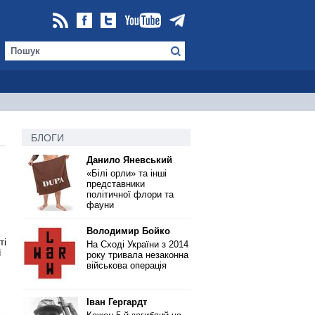
БЛОГИ
Данило Яневський
«Білі орли» та інші
представники
політичної флори та
фауни
Володимир Бойко
ті
На Сході України з 2014
ї
року тривала незаконна
військова операція
Іван Гергардт