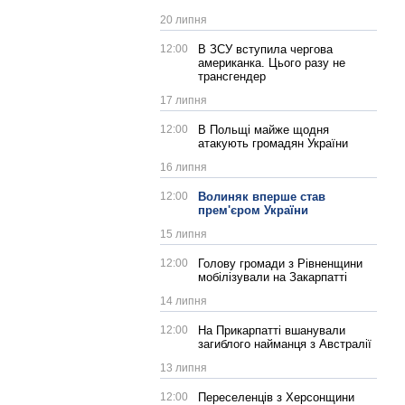
20 липня
12:00
В ЗСУ вступила чергова
американка. Цього разу не
трансгендер
17 липня
12:00
В Польщі майже щодня
атакують громадян України
16 липня
12:00
Волиняк вперше став
прем'єром України
15 липня
12:00
Голову громади з Рівненщини
мобілізували на Закарпатті
14 липня
12:00
На Прикарпатті вшанували
загиблого найманця з Австралії
13 липня
12:00
Переселенців з Херсонщини