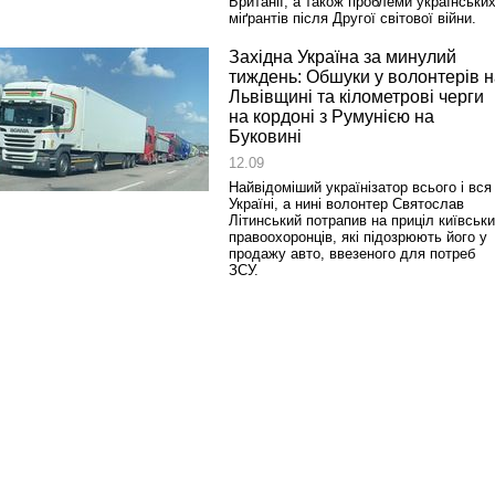
Британії, а також проблеми українськи
міґрантів після Другої світової війни.
Західна Україна за минулий
тиждень: Обшуки у волонтерів н
Львівщині та кілометрові черги
на кордоні з Румунією на
Буковині
12.09
Найвідоміший українізатор всього і вся
Україні, а нині волонтер Святослав
Літинський потрапив на приціл київськ
правоохоронців, які підозрюють його у
продажу авто, ввезеного для потреб
ЗСУ.