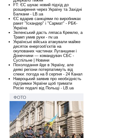
Дзеркало тижня
FT: ЄС шукає новий підхід до
розширення через Україну та Західні
Балкани - LB.ua
ЄС вдарив санкціями по виробниках
ракет "Іскандер" і "Сармат" - РБК-
Україна
Зеленський дасть ляпаса Кремлю, а
Трамп умив руки - nv.ua
Українські війська атакували майже
десяток енергооб’єктів на
окупованих частинах Луганщини і
Донеччини — командувач СБС -
Суспільне | Новини
Похолодання йде в Україну, але
деякі регіони потерпатимуть від
спеки: погода на 8 серпня - 24 Канал
Навроцький заявив про необхідність
підтримки України щоб тримати
Росію подалі від Польщі - LB.ua
ФОТО