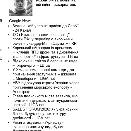
Кожен 5-й загиблий на
х
цій війні – закарпатець
а
Google News
Зеленський уперше прибув до Сербії
- 24 Канал
ЄС і Британія ввели нові санкції
проти РФ: у переліку є виробники
ракет «Іскандер-М» і «Сармат» - RFI
Корецький обговорив із премєром
 в
Фінляндії ППО дрони та відновлення
транспортної інфраструктури - LB.ua
их
Відключень світла 8 серпня не буде,
– "Укренерго" - LB.ua
У Хмари немає своєї команди для
призначення заступників – джерела
в Міноборони - LIGA.net
НБУ підрахував втрати України через
припинення морського експорту -
Апостроф
Глава польського міста заявила, що
політики підігрівають антиукраїнські
настрої - LIGA.net
SALES FORUM’2026: як український
бізнес будує нову архітектуру
дохідності - LIGA.net
Росія атакувала «Укрнафту»:
зупинено частину видобутку -