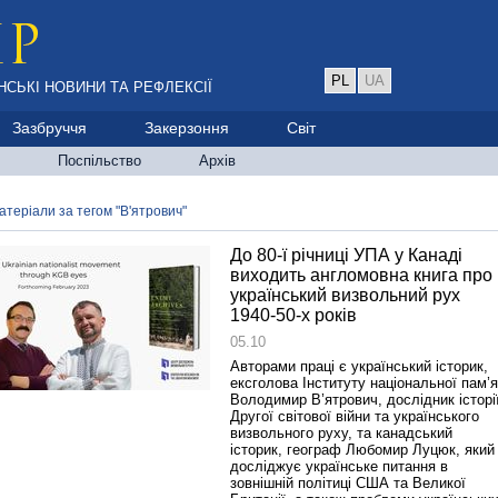
PL
UA
НСЬКІ НОВИНИ ТА РЕФЛЕКСІЇ
Зазбруччя
Закерзоння
Світ
Поспільство
Архів
атеріали за тегом "В'ятрович"
До 80-ї річниці УПА у Канаді
виходить англомовна книга про
український визвольний рух
1940-50-х років
05.10
Авторами праці є український історик,
ексголова Інституту національної пам’я
Володимир В’ятрович, дослідник історі
Другої світової війни та українського
визвольного руху, та канадський
історик, географ Любомир Луцюк, який
досліджує українське питання в
зовнішній політиці США та Великої