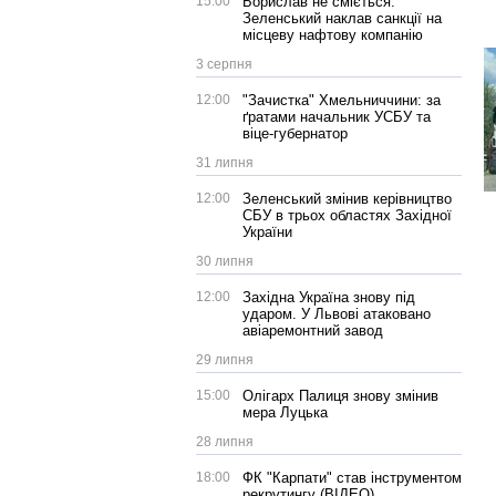
15:00
Борислав не сміється:
Зеленський наклав санкції на
місцеву нафтову компанію
3 серпня
12:00
"Зачистка" Хмельниччини: за
ґратами начальник УСБУ та
віце-губернатор
31 липня
12:00
Зеленський змінив керівництво
СБУ в трьох областях Західної
України
30 липня
12:00
Західна Україна знову під
ударом. У Львові атаковано
авіаремонтний завод
29 липня
15:00
Олігарх Палиця знову змінив
мера Луцька
28 липня
18:00
ФК "Карпати" став інструментом
рекрутингу (ВІДЕО)