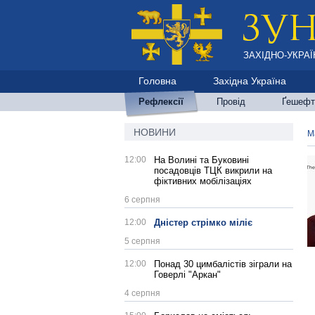
ЗАХІДНО-УКРАЇ
Головна
Західна Україна
Рефлексії
Провід
Ґешефт
НОВИНИ
М
12:00
На Волині та Буковині
посадовців ТЦК викрили на
фіктивних мобілізаціях
6 серпня
12:00
Дністер стрімко міліє
5 серпня
12:00
Понад 30 цимбалістів зіграли на
Говерлі "Аркан"
4 серпня