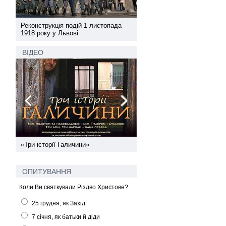
а
Реконструкція подій 1 листопада
Реконструкція подій 1 лис
1918 року у Львові
1918 року у Львові
ВІДЕО
ї
«Три історії Галичини»
Спільний інформпростір За
України
ОПИТУВАННЯ
Коли Ви святкували Різдво Христове?
25 грудня, як Захід
7 січня, як батьки й діди