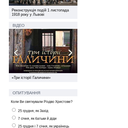
а
Реконструкція подій 1 листопада
Реконструкція подій 1 лис
1918 року у Львові
1918 року у Львові
ВІДЕО
ї
«Три історії Галичини»
Спільний інформпростір За
України
ОПИТУВАННЯ
Коли Ви святкували Різдво Христове?
25 грудня, як Захід
7 січня, як батьки й діди
25 грудня і 7 січня, як українець