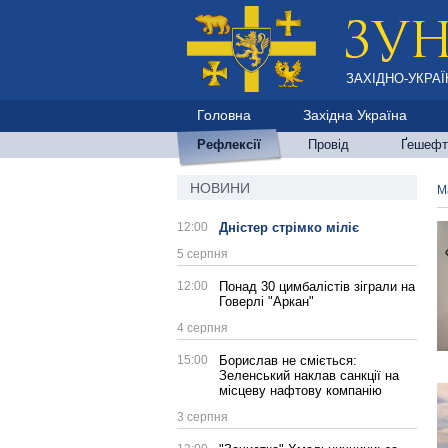
ЗАХІДНО-УКРАЇ
Головна
Західна Україна
Рефлексії
Провід
Ґешефт
НОВИНИ
М
12:00
Дністер стрімко міліє
5 серпня
12:00
Понад 30 цимбалістів зіграли на
Говерлі "Аркан"
4 серпня
15:00
Борислав не сміється:
Зеленський наклав санкції на
місцеву нафтову компанію
3 серпня