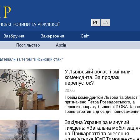
PL
UA
НСЬКІ НОВИНИ ТА РЕФЛЕКСІЇ
Зазбруччя
Закерзоння
Світ
Поспільство
Архів
атеріали за тегом "військовий стан"
У Львівській області змінили
коменданта. За продаж
перепусток?
20.05
Новим комендантом Львова та області
призначено Петра Розвадовського, а
керівник апарату Львівської ОВА Тарас
Грень втратив відповідні повноваження
Західна Україна за минулий
тиждень: «Загальна мобілізація
на Прикарпатті та знесення
«пам’ятника Юлії Тимошенко» н