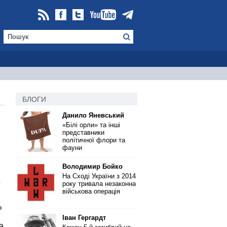
БЛОГИ
Данило Яневський
«Білі орли» та інші
представники
політичної флори та
фауни
Володимир Бойко
На Сході України з 2014
.
року тривала незаконна
військова операція
»
Іван Гергардт
а