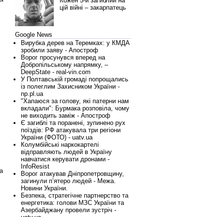
Кожен 5-й загиблий на
цій війні – закарпатець
Google News
Вирубка дерев на Теремках: у КМДА
зробили заяву - Апостроф
Ворог просунувся вперед на
Добропільському напрямку, –
DeepState - real-vin.com
У Полтавській громаді попрощались
із полеглим Захисником України -
np.pl.ua
"Хапаюся за голову, які патерни нам
вкладали": Бурмака розповіла, чому
не виходить заміж - Апостроф
Є загиблі та поранені, зупинено рух
поїздів: РФ атакувала три регіони
України (ФОТО) - uatv.ua
Колумбійські наркокартелі
відправляють людей в Україну
навчатися керувати дронами -
InfoResist
а
Ворог атакував Дніпропетровщину,
загинули п’ятеро людей - Межа.
Новини України.
Безпека, стратегічне партнерство та
енергетика: голови МЗС України та
Азербайджану провели зустріч -