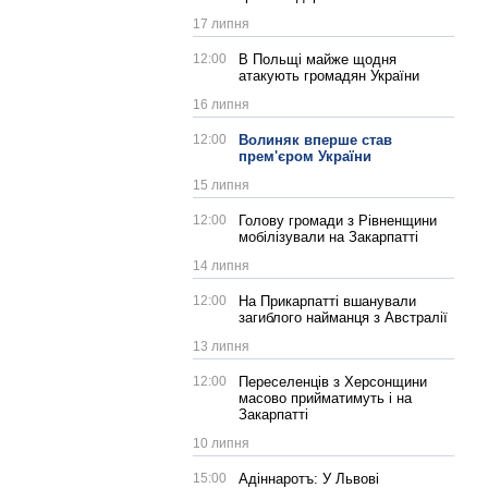
17 липня
12:00
В Польщі майже щодня
атакують громадян України
16 липня
12:00
Волиняк вперше став
прем'єром України
15 липня
12:00
Голову громади з Рівненщини
мобілізували на Закарпатті
14 липня
12:00
На Прикарпатті вшанували
загиблого найманця з Австралії
13 липня
12:00
Переселенців з Херсонщини
масово прийматимуть і на
Закарпатті
10 липня
15:00
Адіннаротъ: У Львові