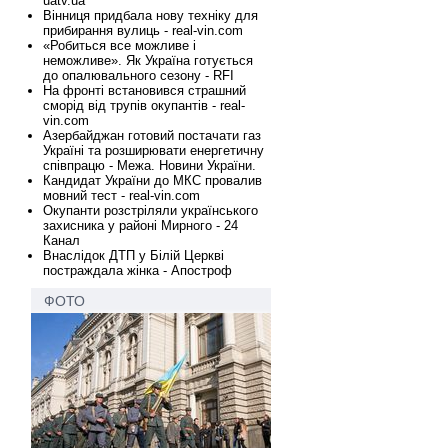
uatv.ua
Вінниця придбала нову техніку для
прибирання вулиць - real-vin.com
«Робиться все можливе і
неможливе». Як Україна готується
до опалювального сезону - RFI
На фронті встановився страшний
сморід від трупів окупантів - real-
vin.com
Азербайджан готовий постачати газ
Україні та розширювати енергетичну
співпрацю - Межа. Новини України.
Кандидат України до МКС провалив
мовний тест - real-vin.com
Окупанти розстріляли українського
захисника у районі Мирного - 24
Канал
Внаслідок ДТП у Білій Церкві
постраждала жінка - Апостроф
ФОТО