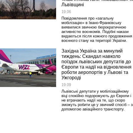
Львівщині
19.06
Повідомлення про «загальну
мобілізацію» в Івано-Франківську
виявилися звичною бюрократичною
активністю воєнкомів. Подібні накази
видаються після кожного продовження
воєнного стану на території України.
Західна Україна за минулий
тиждень: Скандал навколо
поїздок львівських депутатів до
Європи та надії на відновлення
роботи аеропортів у Львові та
Ужгороді
19.09
Львівські депутати у мобілізаційному
віці спокійно подорожують до Європи і
не втрачають надії на те, що скоро
зможуть робити це у звичний спосіб – з
допомогою авіаційного транспорту.