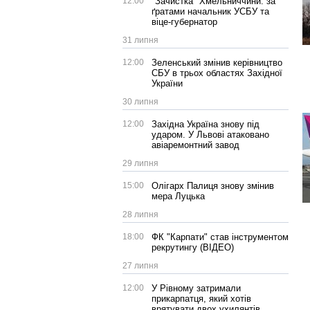
12:00
"Зачистка" Хмельниччини: за
ґратами начальник УСБУ та
віце-губернатор
31 липня
12:00
Зеленський змінив керівництво
СБУ в трьох областях Західної
України
30 липня
12:00
Західна Україна знову під
ударом. У Львові атаковано
авіаремонтний завод
29 липня
15:00
Олігарх Палиця знову змінив
мера Луцька
28 липня
18:00
ФК "Карпати" став інструментом
рекрутингу (ВІДЕО)
27 липня
12:00
У Рівному затримали
прикарпатця, який хотів
врятувати двох ухилянтів