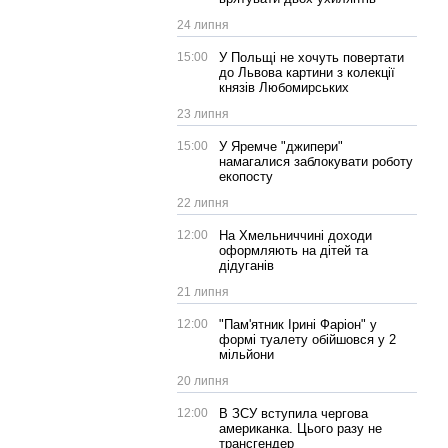
24 липня
15:00
У Польщі не хочуть повертати
до Львова картини з колекції
князів Любомирських
23 липня
15:00
У Яремче "джипери"
намагалися заблокувати роботу
екопосту
22 липня
12:00
На Хмельниччині доходи
оформляють на дітей та
дідуганів
21 липня
12:00
"Пам'ятник Ірині Фаріон" у
формі туалету обійшовся у 2
мільйони
20 липня
12:00
В ЗСУ вступила чергова
американка. Цього разу не
трансгендер