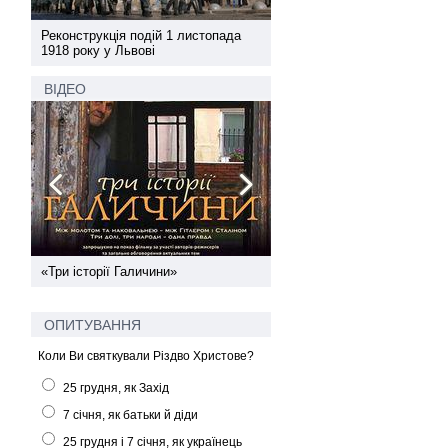
а
Реконструкція подій 1 листопада
Реконструкція подій 1 лис
1918 року у Львові
1918 року у Львові
ВІДЕО
ї
«Три історії Галичини»
Спільний інформпростір За
України
ОПИТУВАННЯ
Коли Ви святкували Різдво Христове?
25 грудня, як Захід
7 січня, як батьки й діди
25 грудня і 7 січня, як українець