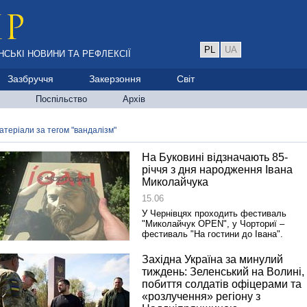
PL
UA
НСЬКІ НОВИНИ ТА РЕФЛЕКСІЇ
Зазбруччя
Закерзоння
Світ
Поспільство
Архів
атеріали за тегом "вандалізм"
На Буковині відзначають 85-
річчя з дня народження Івана
Миколайчука
15.06
У Чернівцях проходить фестиваль
"Миколайчук OPEN", у Чорториї –
фестиваль "На гостини до Івана".
Західна Україна за минулий
тиждень: Зеленський на Волині,
побиття солдатів офіцерами та
«розлучення» регіону з