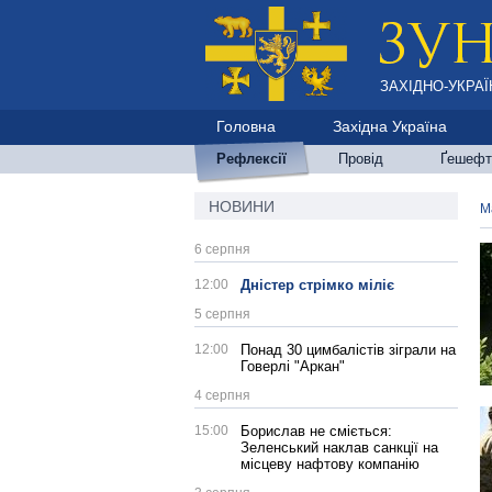
ЗАХІДНО-УКРАЇ
Головна
Західна Україна
Рефлексії
Провід
Ґешефт
НОВИНИ
М
6 серпня
12:00
Дністер стрімко міліє
5 серпня
12:00
Понад 30 цимбалістів зіграли на
Говерлі "Аркан"
4 серпня
15:00
Борислав не сміється:
Зеленський наклав санкції на
місцеву нафтову компанію