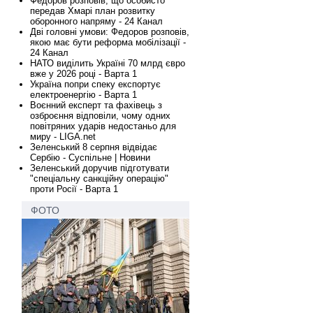
Федоров розповів, що особисто
передав Хмарі план розвитку
оборонного напряму - 24 Канал
Дві головні умови: Федоров розповів,
якою має бути реформа мобілізації -
24 Канал
НАТО виділить Україні 70 млрд євро
вже у 2026 році - Варта 1
Україна попри спеку експортує
електроенергію - Варта 1
Воєнний експерт та фахівець з
озброєння відповіли, чому одних
повітряних ударів недостаньо для
миру - LIGA.net
Зеленський 8 серпня відвідає
Сербію - Суспільне | Новини
Зеленський доручив підготувати
"спеціальну санкційну операцію"
проти Росії - Варта 1
ФОТО