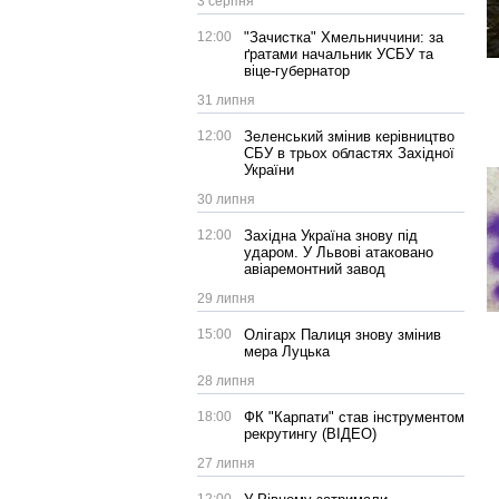
3 серпня
12:00
"Зачистка" Хмельниччини: за
ґратами начальник УСБУ та
віце-губернатор
31 липня
12:00
Зеленський змінив керівництво
СБУ в трьох областях Західної
України
30 липня
12:00
Західна Україна знову під
ударом. У Львові атаковано
авіаремонтний завод
29 липня
15:00
Олігарх Палиця знову змінив
мера Луцька
28 липня
18:00
ФК "Карпати" став інструментом
рекрутингу (ВІДЕО)
27 липня