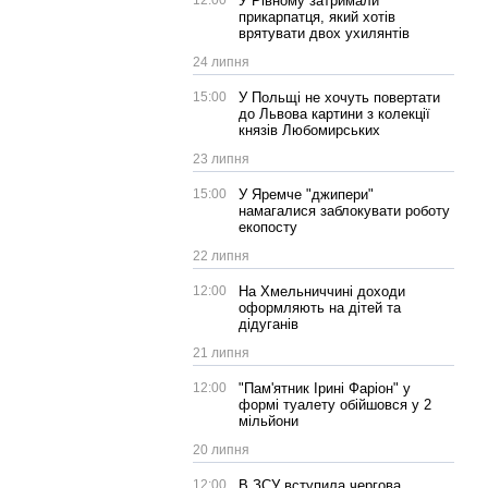
12:00
У Рівному затримали
прикарпатця, який хотів
врятувати двох ухилянтів
24 липня
15:00
У Польщі не хочуть повертати
до Львова картини з колекції
князів Любомирських
23 липня
15:00
У Яремче "джипери"
намагалися заблокувати роботу
екопосту
22 липня
12:00
На Хмельниччині доходи
оформляють на дітей та
дідуганів
21 липня
12:00
"Пам'ятник Ірині Фаріон" у
формі туалету обійшовся у 2
мільйони
20 липня
12:00
В ЗСУ вступила чергова