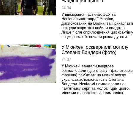
Наддніпрянщиною
24.04
У військових частинах ЗСУ та
Національної гвардії України,
дислокованих на Волині та Прикарпатті
офіцери жорстоко побили солдатів.
Лише після оприлюднення цих фактів 
соцмережах їх почали розслідувати.
У Мюнхені осквернили могилу
Степана Бандери (фото)
24.07
У Мюнхені вандали вчергове
розмалювали (цього разу - фіолетовою
фарбою) пам'ятник на могилі вождя
українських націоналістів Степана
Бандери. Невідомі намалювали на
пам'ятнику серп та молот. Крім цього,
місцями є анархістська символіка.