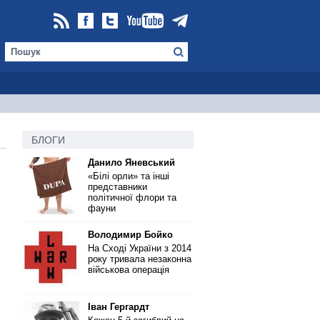
БЛОГИ
Данило Яневський
«Білі орли» та інші
представники
політичної флори та
фауни
Володимир Бойко
На Сході України з 2014
року тривала незаконна
військова операція
Іван Гергардт