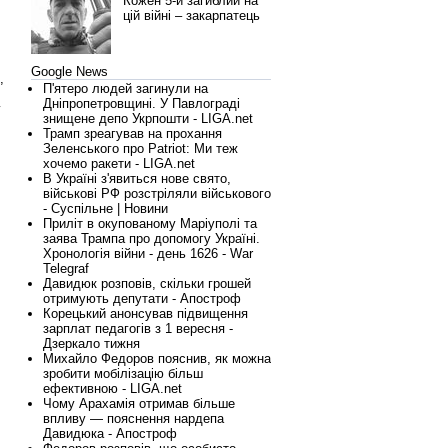
Кожен 5-й загиблий на
цій війні – закарпатець
Google News
,
П'ятеро людей загинули на
Дніпропетровщині. У Павлограді
у
знищене депо Укрпошти - LIGA.net
Трамп зреагував на прохання
Зеленського про Patriot: Ми теж
хочемо ракети - LIGA.net
В Україні з'явиться нове свято,
військові РФ розстріляли військового
- Суспільне | Новини
Приліт в окупованому Маріуполі та
заява Трампа про допомогу Україні.
Хронологія війни - день 1626 - War
Telegraf
Давидюк розповів, скільки грошей
отримують депутати - Апостроф
Корецький анонсував підвищення
зарплат педагогів з 1 вересня -
Дзеркало тижня
Михайло Федоров пояснив, як можна
зробити мобілізацію більш
ефективною - LIGA.net
Чому Арахамія отримав більше
впливу — пояснення нардепа
Давидюка - Апостроф