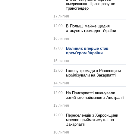
американка. Цього разу не
трансгендер
17 липня
12:00
В Польщі майже щодня
атакують громадян України
16 липня
12:00
Волиняк вперше став
прем'єром України
15 липня
12:00
Голову громади з Рівненщини
мобілізували на Закарпатті
14 липня
12:00
На Прикарпатті вшанували
загиблого найманця з Австралії
13 липня
12:00
Переселенців з Херсонщини
масово прийматимуть і на
Закарпатті
10 липня