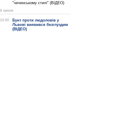
"чеченському стилі" (ВІДЕО)
9 липня
10:00
Бунт проти людоловів у
Львові виявився безглуздим
(ВІДЕО)