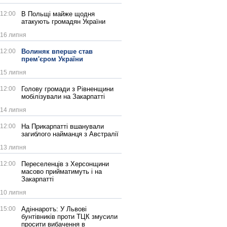
12:00
В Польщі майже щодня
атакують громадян України
16 липня
12:00
Волиняк вперше став
прем'єром України
15 липня
12:00
Голову громади з Рівненщини
мобілізували на Закарпатті
14 липня
12:00
На Прикарпатті вшанували
загиблого найманця з Австралії
13 липня
12:00
Переселенців з Херсонщини
масово прийматимуть і на
Закарпатті
10 липня
15:00
Адіннаротъ: У Львові
бунтівників проти ТЦК змусили
просити вибачення в