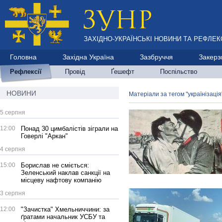
ЗАХІДНО-УКРАЇНСЬКІ НОВИНИ ТА РЕФЛЕКС
Головна
Західна Україна
Зазбруччя
Закерз
Рефлексії
Провід
Ґешефт
Поспільство
НОВИНИ
Матеріали за тегом "українізація
5 серпня
12:00
Понад 30 цимбалістів зіграли на
Говерлі "Аркан"
4 серпня
15:00
Борислав не сміється:
Зеленський наклав санкції на
місцеву нафтову компанію
3 серпня
12:00
"Зачистка" Хмельниччини: за
ґратами начальник УСБУ та