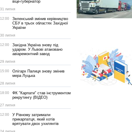
віце-губернатор
31 липня
12:00
Зеленський змінив керівництво
СБУ в трьох областях Західної
України
30 липня
12:00
Західна Україна знову під
ударом. У Львові атаковано
авіаремонтний завод
29 липня
15:00
Олігарх Палиця знову змінив
мера Луцька
28 липня
18:00
ФК "Карпати" став інструментом
рекрутингу (ВІДЕО)
27 липня
12:00
У Рівному затримали
прикарпатця, який хотів
врятувати двох ухилянтів
24 липня