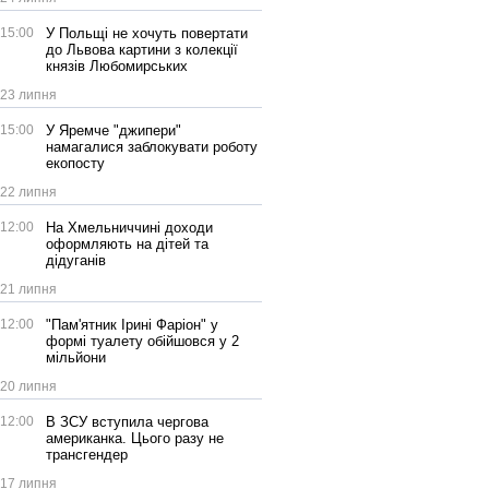
15:00
У Польщі не хочуть повертати
до Львова картини з колекції
князів Любомирських
23 липня
15:00
У Яремче "джипери"
намагалися заблокувати роботу
екопосту
22 липня
12:00
На Хмельниччині доходи
оформляють на дітей та
дідуганів
21 липня
12:00
"Пам'ятник Ірині Фаріон" у
формі туалету обійшовся у 2
мільйони
20 липня
12:00
В ЗСУ вступила чергова
американка. Цього разу не
трансгендер
17 липня