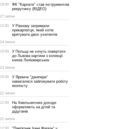
18:00
ФК "Карпати" став інструментом
рекрутингу (ВІДЕО)
27 липня
12:00
У Рівному затримали
прикарпатця, який хотів
врятувати двох ухилянтів
24 липня
15:00
У Польщі не хочуть повертати
до Львова картини з колекції
князів Любомирських
23 липня
15:00
У Яремче "джипери"
намагалися заблокувати роботу
екопосту
22 липня
12:00
На Хмельниччині доходи
оформляють на дітей та
дідуганів
21 липня
12:00
"Пам'ятник Ірині Фаріон" у