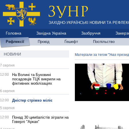
ЗАХІДНО-УКРАЇНСЬКІ НОВИНИ ТА РЕФЛЕКС
Головна
Західна Україна
Зазбруччя
Закерз
Рефлексії
Провід
Ґешефт
Поспільство
НОВИНИ
Матеріали за тегом "Указ прези
7 серпня
12:00
На Волині та Буковині
посадовців ТЦК викрили на
фіктивних мобілізаціях
6 серпня
12:00
Дністер стрімко міліє
5 серпня
12:00
Понад 30 цимбалістів зіграли на
Говерлі "Аркан"