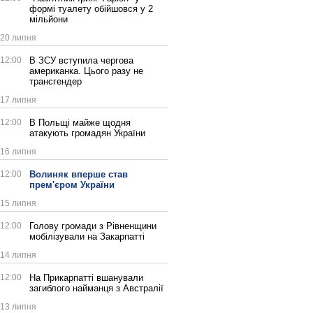
формі туалету обійшовся у 2
мільйони
20 липня
12:00
В ЗСУ вступила чергова
американка. Цього разу не
трансгендер
17 липня
12:00
В Польщі майже щодня
атакують громадян України
16 липня
12:00
Волиняк вперше став
прем'єром України
15 липня
12:00
Голову громади з Рівненщини
мобілізували на Закарпатті
14 липня
12:00
На Прикарпатті вшанували
загиблого найманця з Австралії
13 липня