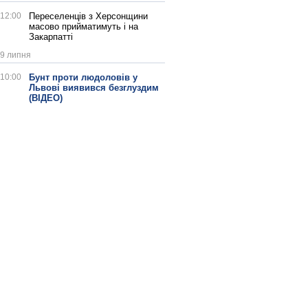
12:00
Переселенців з Херсонщини
масово прийматимуть і на
Закарпатті
9 липня
10:00
Бунт проти людоловів у
Львові виявився безглуздим
(ВІДЕО)