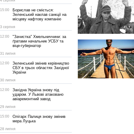
4 серпня
15:00
Борислав не сміється:
Зеленський наклав санкції на
місцеву нафтову компанію
3 серпня
12:00
"Зачистка" Хмельниччини: за
ґратами начальник УСБУ та
віце-губернатор
31 липня
12:00
Зеленський змінив керівництво
СБУ в трьох областях Західної
України
30 липня
12:00
Західна Україна знову під
ударом. У Львові атаковано
авіаремонтний завод
29 липня
15:00
Олігарх Палиця знову змінив
мера Луцька
28 липня