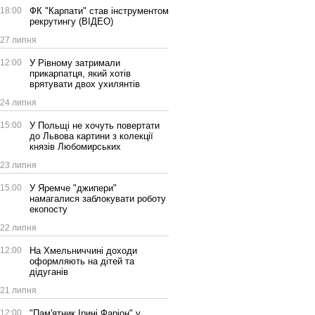
18:00
ФК "Карпати" став інструментом
рекрутингу (ВІДЕО)
27 липня
12:00
У Рівному затримали
прикарпатця, який хотів
врятувати двох ухилянтів
24 липня
15:00
У Польщі не хочуть повертати
до Львова картини з колекції
князів Любомирських
23 липня
15:00
У Яремче "джипери"
намагалися заблокувати роботу
екопосту
22 липня
12:00
На Хмельниччині доходи
оформляють на дітей та
дідуганів
21 липня
12:00
"Пам'ятник Ірині Фаріон" у