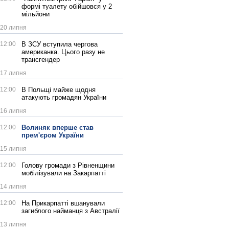
формі туалету обійшовся у 2
мільйони
20 липня
12:00
В ЗСУ вступила чергова
американка. Цього разу не
трансгендер
17 липня
12:00
В Польщі майже щодня
атакують громадян України
16 липня
12:00
Волиняк вперше став
прем'єром України
15 липня
12:00
Голову громади з Рівненщини
мобілізували на Закарпатті
14 липня
12:00
На Прикарпатті вшанували
загиблого найманця з Австралії
13 липня