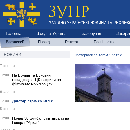
ЗАХІДНО-УКРАЇНСЬКІ НОВИНИ ТА РЕФЛЕКС
Головна
Західна Україна
Зазбруччя
Закерз
Рефлексії
Провід
Ґешефт
Поспільство
НОВИНИ
Матеріали за тегом "Третяк"
7 серпня
12:00
На Волині та Буковині
посадовців ТЦК викрили на
фіктивних мобілізаціях
6 серпня
12:00
Дністер стрімко міліє
5 серпня
12:00
Понад 30 цимбалістів зіграли на
Говерлі "Аркан"