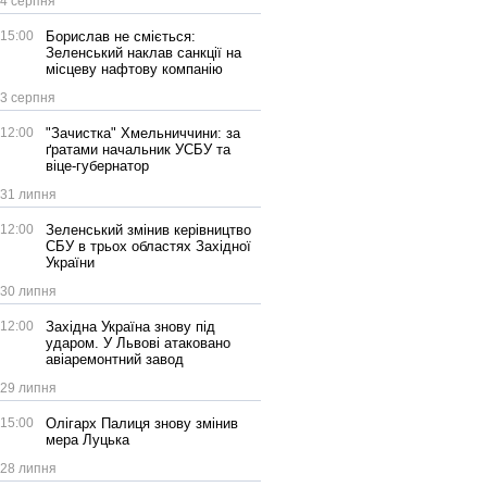
4 серпня
15:00
Борислав не сміється:
Зеленський наклав санкції на
місцеву нафтову компанію
3 серпня
12:00
"Зачистка" Хмельниччини: за
ґратами начальник УСБУ та
віце-губернатор
31 липня
12:00
Зеленський змінив керівництво
СБУ в трьох областях Західної
України
30 липня
12:00
Західна Україна знову під
ударом. У Львові атаковано
авіаремонтний завод
29 липня
15:00
Олігарх Палиця знову змінив
мера Луцька
28 липня