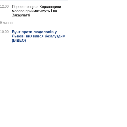
12:00
Переселенців з Херсонщини
масово прийматимуть і на
Закарпатті
9 липня
10:00
Бунт проти людоловів у
Львові виявився безглуздим
(ВІДЕО)